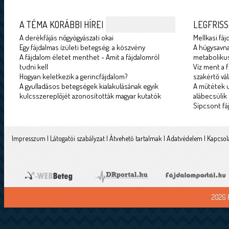
A TÉMA KORÁBBI HÍREI
LEGFRISS
A derékfájás nőgyógyászati okai
Mellkasi fáj
Egy fájdalmas ízületi betegség: a köszvény
A húgysavna
A fájdalom életet menthet - Amit a fájdalomról
metabolikus
tudni kell
Víz ment a f
Hogyan keletkezik a gerincfájdalom?
szakértő vál
A gyulladásos betegségek kialakulásának egyik
A műtétek u
kulcsszereplőjét azonosították magyar kutatók
alábecsülik
Sípcsont fá
Impresszum
|
Látogatói szabályzat
|
Átvehető tartalmak
|
Adatvédelem
|
Kapcsol
2026 F