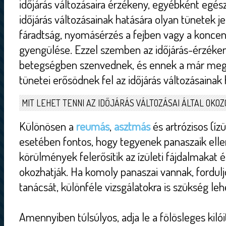
időjárás változásaira érzékeny, egyébként egé
időjárás változásainak hatására olyan tünetek j
fáradtság, nyomásérzés a fejben vagy a konce
gyengülése. Ezzel szemben az időjárás-érzéke
betegségben szenvednek, és ennek a már meg
tünetei erősödnek fel az időjárás változásainak 
MIT LEHET TENNI AZ IDŐJÁRÁS VÁLTOZÁSAI ÁLTAL OKO
Különösen a
reumás
,
asztmás
és artrózisos (íz
esetében fontos, hogy tegyenek panaszaik ellen
körülmények felerősítik az ízületi fájdalmakat 
okozhatják. Ha komoly panaszai vannak, fordulj
tanácsát, különféle vizsgálatokra is szükség leh
Amennyiben túlsúlyos, adja le a fölösleges kilói