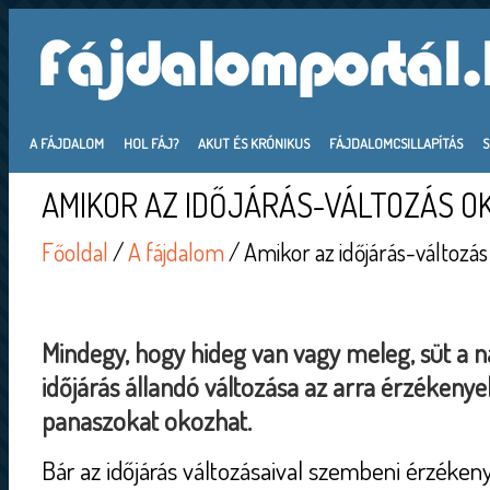
A FÁJDALOM
HOL FÁJ?
AKUT ÉS KRÓNIKUS
FÁJDALOMCSILLAPÍTÁS
AMIKOR AZ IDŐJÁRÁS-VÁLTOZÁS O
Főoldal
/
A fájdalom
/ Amikor az időjárás-változás
Mindegy, hogy hideg van vagy meleg, süt a na
időjárás állandó változása az arra érzékeny
panaszokat okozhat.
Bár az időjárás változásaival szembeni érzéke