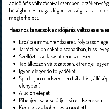
az időjárás változásaival szembeni érzékenysé
hőségben és magas légnedvesség-tartalom mel
megterhelést.
Hasznos tanácsok az időjárás változásaira
Erősítse immunrendszerét, folytasson eg
Tartózkodjon sokat a szabadban, friss leve
Szellőztesse lakását rendszeresen
Táplálkozzon változatosan, étrendje legye
Igyon elegendő folyadékot
Sportoljon rendszeresen (kitartást, állókép
előnyben)
Aludjon eleget
Pihenjen, kapcsolódjon ki rendszeresen
Kerülje az alkoholt és a nikotint!