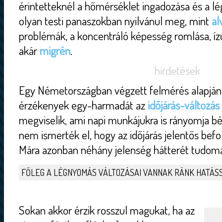
érintetteknél a hőmérséklet ingadozása és a l
olyan testi panaszokban nyilvánul meg, mint
al
problémák, a koncentráló képesség romlása, ízül
akár
migrén
.
hirdetések
Egy Németországban végzett felmérés alapján a
érzékenyek egy-harmadát az
időjárás-változás
megviselik, ami napi munkájukra is rányomja b
nem ismerték el, hogy az időjárás jelentős befo
Mára azonban néhány jelenség hátterét tudomán
FŐLEG A LÉGNYOMÁS VÁLTOZÁSAI VANNAK RÁNK HATÁS
Sokan akkor érzik rosszul magukat, ha az