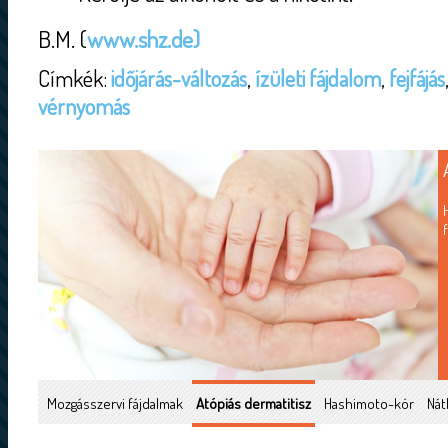
B.M. (
www.shz.de)
Címkék:
időjárás-változás
,
ízületi fájdalom
,
fejfájás
vérnyomás
Mozgásszervi fájdalmak
Atópiás dermatitisz
Hashimoto-kór
Nát