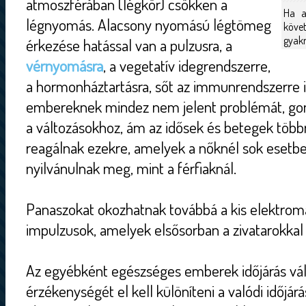
atmoszférában (légkör) csökken a
Ha a
légnyomás. Alacsony nyomású légtömeg
követ
gyakr
érkezése hatással van a pulzusra, a
vérnyomásra
, a vegetatív idegrendszerre,
a hormonháztartásra, sőt az immunrendszerre 
embereknek mindez nem jelent problémát, go
a változásokhoz, ám az idősek és betegek töb
reagálnak ezekre, amelyek a nőknél sok eset
nyilvánulnak meg, mint a férfiaknál.
Panaszokat okozhatnak továbbá a kis elektrom
impulzusok, amelyek elsősorban a zivatarokkal 
Az egyébként egészséges emberek időjárás vál
érzékenységét el kell különíteni a valódi időjá