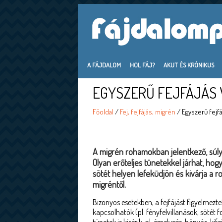
A FÁJDALOM
HOL FÁJ?
AKUT ÉS KRÓNIKUS
EGYSZERŰ FEJFÁJÁS 
Főoldal
/
Fej, fejfájás, migrén
/ Egyszerű fejfá
A migrén rohamokban jelentkező, súlyos
Olyan erőteljes tünetekkel járhat, hog
sötét helyen lefeküdjön és kivárja a r
migréntől.
Bizonyos esetekben, a fejfájást figyelmezte
kapcsolhatók (pl. fényfelvillanások, sötét 