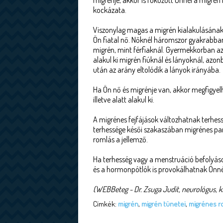
migrénje, akkor is fokozott Önnél a migrén
kockázata.
Viszonylag magas a migrén kialakulásának
Ön fiatal nő. Nőknél háromszor gyakrabban
migrén, mint férfiaknál. Gyermekkorban 
alakul ki migrén fiúknál és lányoknál, azo
után az arány eltolódik a lányok irányába.
Ha Ön nő és migrénje van, akkor megfigyelhe
illetve alatt alakul ki.
A migrénes fejfájások változhatnak terhes
terhessége késői szakaszában migrénes pan
romlás a jellemző.
Ha terhesség vagy a menstruáció befolyáso
és a hormonpótlók is provokálhatnak Önn
(WEBBeteg - Dr. Zsuga Judit, neurológus, k
Címkék:
migrén
,
migrén tünetei
,
migrénes 