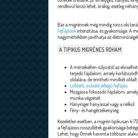
tünetek is kísérik, pl. émelygés, hányás, k
rendkívül kínzó lehet, órákig, esetleg néh
Bár a migrénnek még mindig nincs oki ter
fejfájások
intenzitása, és gyakorisága. A m
nagymértékben javíthatja az életminőségét
A TIPIKUS MIGRÉNES ROHAM
A mérsékelten súlyostól az elviselhe
terjedő fájdalom, amely korlátozódha
oldalára, de érintheti mindkét oldalt 
Lüktető, pulzáló jellegű fejfájás
.
Mozgásra fokozódó fájdalom, amely 
munka végzését.
Hányinger hányással vagy a nélkül.
Fény- és hangérzékenység.
Kezeletlen esetben, a migrén tipikusan 4-72
a fejfájásos rosszullétek gyakorisága betegr
Lehet, hogy Önnek havonta többször alakul 