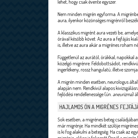
lehet, hogy csak évente egyszer.
Nem minden migrén egyforma. A migrénben 
aura, ilyenkor közönséges migrénről beszél
A klasszikus migrént aura vezeti be, amelye
órával később követ. Az aura a fejfájás kia
is, illetve az aura akár a migrénes roham nél
Függetlenül az aurától, órákkal, napokkal 
közelgő migrénre. Feldobottsádot, rendkívü
ingerlékeny, rossz hangulatú, illetve szomja
A migrén minden esetben, neurologus által 
alapján nem. Rendkívül alapos kivizsgálásr
fejlődési rendellenessége (ún.
aneurizma
) ál
HAJLAMOS ÖN A MIGRÉNES FEJFÁJ
Sok esetben, a migrénes beteg családjában
már migrénje. Ha mindkét szülője migrénes, 
is ki fog alakulni a betegség. Ha csak az egy