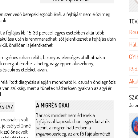
szenvedő betegek legtöbbjénél, a fejfájást nem előzi meg
ünk.
TOV
Reu
t a fejfájás kb. 15-30 perccel, egyes esetekben akár több
lakulása után is fennmaradhat, sőt jelentkezhet a fejfájás után
Hát,
kül, önállóan is jelentkezhet.
GYI
a migrénes roham előtt, bizonyos jelenségek utalhatnak a
li energiát érezhet a beteg, vagy éppen aluszékony,
Fájd
s és cukros ételeket kíván.
Aku
felállított diagnózis alapján mondható ki, csupán öndiagnózis
a van szükség, mert a tünetek hátterében gyakran az agyi ér
l.
SZA
A MIGRÉN OKAI
Jelen
ÁSRA?
Bár sok mindent nem értenek a
 másnak is volt
fejfájással kapcsolatban, egyes kutatók
jó eséllyel Önnél
szerint a migrén hátterében a
ik szülőnek volt
trigeminusz
ideg, az arc fő fájdalomérző