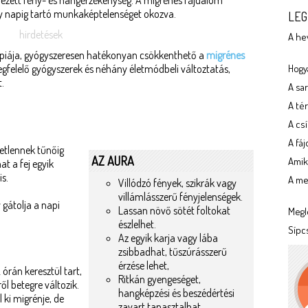
ifejezett fény- és hangérzékenység. A migrénes fájdalom
ány napig tartó munkaképtelenséget okozva.
LEG
hirdetések
A he
ápiája, gyógyszeresen hatékonyan csökkenthető a
migrénes
egfelelő gyógyszerek és néhány életmódbeli változtatás,
Hogya
.
A sa
A tér
A cs
A fá
tetlennek tűnőig
AZ AURA
Amik
t a fej egyik
is.
A meg
Villódzó fények, szikrák vagy
villámlásszerű fényjelenségek.
gátolja a napi
Lassan növő sötét foltokat
Megl
észlelhet.
Sípc
Az egyik karja vagy lába
zsibbadhat, tűszúrásszerű
érzése lehet,
 órán keresztül tart,
Ritkán gyengeséget,
ől betegre változik.
hangképzési és beszédértési
ki migrénje, de
zavart tapasztalhat.