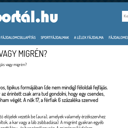
FÁJDALOMCSILLAPÍTÁS
SPORTFÁJDALMAK
A LÉLEK FÁJDALMA
FÁJDALOME
VAGY MIGRÉN?
jás vagy migrén?
, tipikus formájában (de nem mindig) féloldali fejfájás.
y az érintett csak arra tud gondolni, hogy egy csendes,
oham végét. A nők 17, a férfiak 6 százaléka szenved
tő előjelek vezetik be (aura), amelyek valamely érzékszervhez
foltok, a kar vagy a láb zsibbadása). A migrént gyakran egyéb