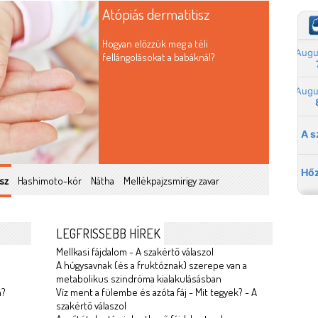
Atópiás dermatitisz
Hogyan előzzük meg a téli
fellángolásokat a babáknál?
sz
Hashimoto-kór
Nátha
Mellékpajzsmirigy zavar
LEGFRISSEBB HÍREK
Mellkasi fájdalom - A szakértő válaszol
A húgysavnak (és a fruktóznak) szerepe van a
metabolikus szindróma kialakulásásban
n?
Víz ment a fülembe és azóta fáj - Mit tegyek? - A
szakértő válaszol