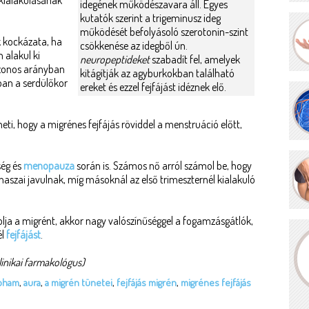
 kialakulásának
idegének működészavara áll. Egyes
kutatók szerint a trigeminusz ideg
működését befolyásoló szerotonin-szint
 kockázata, ha
csökkenése az idegből ún.
 alakul ki
neuropeptideket
szabadít fel, amelyek
azonos arányban
kitágítják az agyburkokban található
nban a serdülőkor
ereket és ezzel fejfájást idéznek elő.
ti, hogy a migrénes fejfájás röviddel a menstruáció előtt,
ség és
menopauza
során is. Számos nő arról számol be, hogy
aszai javulnak, míg másoknál az első trimeszternél kialakuló
lja a migrént, akkor nagy valószínűséggel a fogamzásgátlók,
él
fejfájást
.
linikai farmakológus)
roham
,
aura
,
a migrén tünetei
,
fejfájás migrén
,
migrénes fejfájás