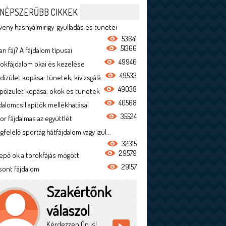
NÉPSZERŰBB CIKKEK
veny hasnyálmirigy-gyulladás és tünetei
53641
51366
n fáj? A fájdalom típusai
49946
rokfájdalom okai és kezelése
49533
dízület kopása: tünetek, kivizsgálá...
49038
ípőízület kopása: okok és tünetek
40568
jdalomcsillapítók mellékhatásai
35524
or fájdalmas az együttlét
felelő sportág hátfájdalom vagy ízül...
32315
29579
epő ok a torokfájás mögött
29157
sont fájdalom
Szakértőnk
válaszol
Kérdezzen Ön is!