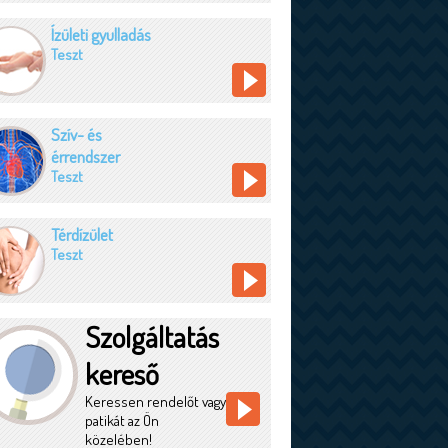
Ízületi gyulladás
Teszt
Szív- és
érrendszer
Teszt
Térdízület
Teszt
Szolgáltatás
kereső
Keressen rendelőt vagy
patikát az Ön
közelében!