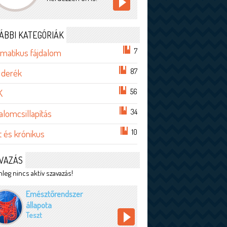
ÁBBI KATEGÓRIÁK
7
matikus fájdalom
87
 derék
56
K
34
alomcsillapítás
10
t és krónikus
VAZÁS
leg nincs aktív szavazás!
Emésztőrendszer
állapota
Teszt