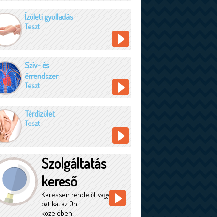
Ízületi gyulladás
Teszt
Szív- és
érrendszer
Teszt
Térdízület
Teszt
Szolgáltatás
kereső
Keressen rendelőt vagy
patikát az Ön
közelében!