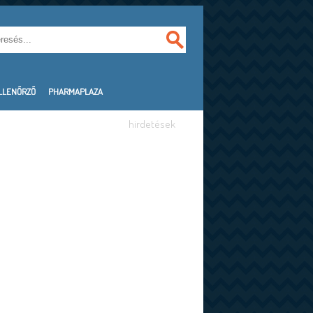
LLENŐRZŐ
PHARMAPLAZA
hirdetések