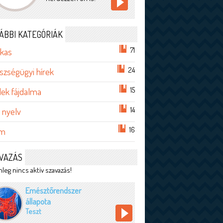
ÁBBI KATEGÓRIÁK
71
lkas
24
szségügyi hírek
15
lek fájdalma
14
 nyelv
16
em
VAZÁS
leg nincs aktív szavazás!
Emésztőrendszer
állapota
Teszt