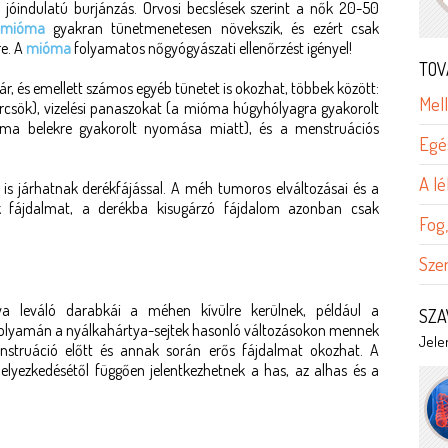
óindulatú burjánzás. Orvosi becslések szerint a nők 20-50
mióma
gyakran tünetmenetesen növekszik, és ezért csak
re. A
mióma
folyamatos nőgyógyászati ellenőrzést igényel!
TOV
ár, és emellett számos egyéb tünetet is okozhat, többek között:
Mel
örcsök), vizelési panaszokat (a mióma húgyhólyagra gyakorolt
ma belekre gyakorolt nyomása miatt), és a menstruációs
Egé
A lé
 is járhatnak derékfájással. A méh tumoros elváltozásai és a
k fájdalmat, a derékba kisugárzó fájdalom azonban csak
Fog,
Sz
 leváló darabkái a méhen kívülre kerülnek, például a
SZA
 folyamán a nyálkahártya-sejtek hasonló változásokon mennek
Jelen
struáció előtt és annak során erős fájdalmat okozhat. A
helyezkedésétől függően jelentkezhetnek a has, az alhas és a