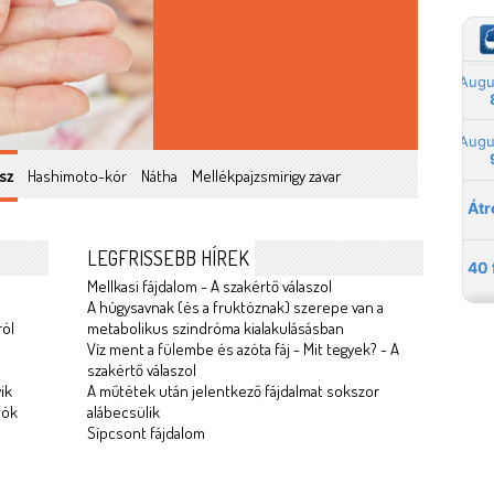
sz
Hashimoto-kór
Nátha
Mellékpajzsmirigy zavar
LEGFRISSEBB HÍREK
Mellkasi fájdalom - A szakértő válaszol
A húgysavnak (és a fruktóznak) szerepe van a
ról
metabolikus szindróma kialakulásásban
Víz ment a fülembe és azóta fáj - Mit tegyek? - A
szakértő válaszol
ik
A műtétek után jelentkező fájdalmat sokszor
tók
alábecsülik
Sípcsont fájdalom