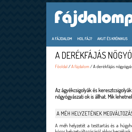
A FÁJDALOM
HOL FÁJ?
AKUT ÉS KRÓNIKUS
A DERÉKFÁJÁS NŐGYÓ
Főoldal
/
A fájdalom
/ A derékfájás nőgyógyás
Az ágyékcsigolyák és keresztcsigolyá
nőgyógyászati ok is állhat. Mik lehetn
A MÉH HELYZETÉNEK MEGVÁLTOZÁ
A méh helyzetét a testtartás és a húgyh
kóros helyzetváltozásáról akkor beszélünk