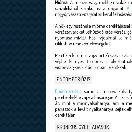
Mióma:
A méhen vagy méhben kialakuló j
százalékánál kialakul ez a daganat.
A 
nőgyógyászati vizsgálaton kerül felfedezés
A nők egy részénél a mióma derékfájással j
vérzészavarokat (elhúzódó erős vérzés, g
nyomása miatt), hasi fájdalmat (a mió
ciklusban rendszertelenségeket.
Petefészek tumor vagy petefészek ciszták
végbél környéki tumorok is okozhatna
viszonylag késői stádiumban jelentkezik.
ENDOMETRIÓZIS
Endometriózis
során a méhnyálkahártya
petefészkekbe vagy a hasüregbe. A ciklus
át, mint a méhnyálkahártya, ami a men
panaszok a levált nyálkahártya sejtek el
derék táján.
KRÓNIKUS GYULLADÁSOK