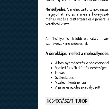
Méhsüllyedés:
A méhet tartó izmok, ínsza
megnyúlhatnak, és a méh a hüvelycsato
méhsüllyedés a testtartásra és a járásra 
vezethető vissza.
A méhsüllyedésnek több fokozata van, ami
ezt nevezzük méhelőesésnek.
A derékfájás mellett a méhsüllyedésn
Alhasi nyomásérzés: a páciensnek ol
Vizelési és székletürítési nehézségek
Folyás
Székrekedés
Vizelet inkontinencia
A járás és az ülés akadályozott.
NŐGYÓGYÁSZATI TUMOR