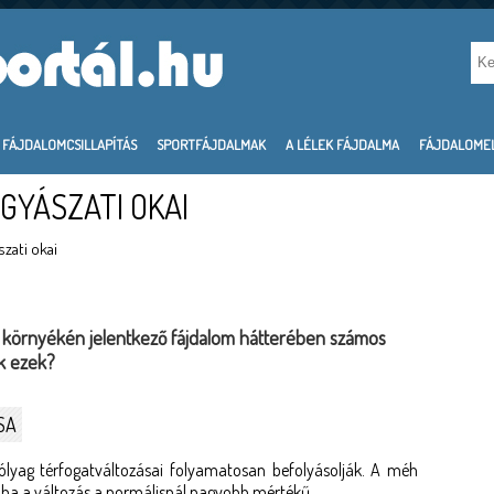
FÁJDALOMCSILLAPÍTÁS
SPORTFÁJDALMAK
A LÉLEK FÁJDALMA
FÁJDALOME
GYÁSZATI OKAI
zati okai
k környékén jelentkező fájdalom hátterében számos
ek ezek?
SA
ólyag térfogatváltozásai folyamatosan befolyásolják. A méh
, ha a változás a normálisnál nagyobb mértékű.