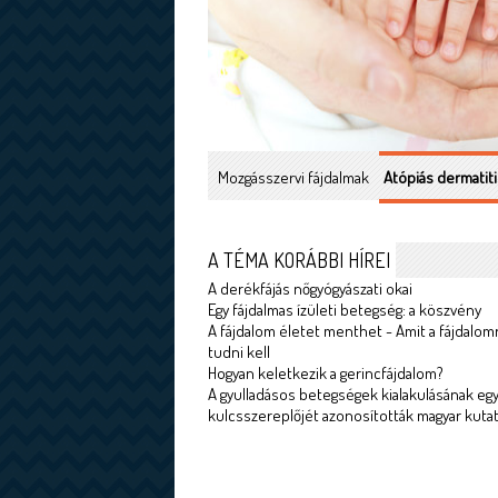
Mozgásszervi fájdalmak
Atópiás dermatiti
A TÉMA KORÁBBI HÍREI
A derékfájás nőgyógyászati okai
Egy fájdalmas ízületi betegség: a köszvény
A fájdalom életet menthet - Amit a fájdalom
tudni kell
Hogyan keletkezik a gerincfájdalom?
A gyulladásos betegségek kialakulásának egy
kulcsszereplőjét azonosították magyar kuta