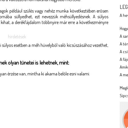
LEG
lagok például szülés vagy nehéz munka következtében erősen
A he
rnába süllyedhet, ezt nevezzük méhsüllyedésnek. A súlyos
is kihat, a derékfájdalom többnyire már erre a következményre
Hogya
A sa
hirdetések
A tér
 súlyos esetben a méh hüvelyből való kicsúszásához vezethet,
A cs
A fá
ek olyan tünetei is lehetnek, mint:
Amik
yan érzése van, mintha ki akarna belőle esni valami.
A meg
Megl
Sípc