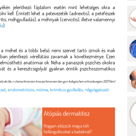
nyékén jelentkező fájdalom esetén mint lehetséges okra a
ni kell. Érintett lehet a petevezeték (adnexitis), a petefészek
is, méhgyulladás), a méhnyak (cervicitis), illetve valamennyi
ás
).
 a méhet és a többi belső nemi szervet tartó izmok és inak
ban jelentkező vérellátási zavarnak a következménye. Ezen
elműsíthető anatómiai ok. Néha a panaszok pszichés okokra
yát és a keresztcsigolyát gyakran érintik pszichoszomatikus
netz.de/de_r-ckenschmerzen-kreuzschmerzen-bei-gyn-kologischen-erkrankungen_1057.html
zat
,
endometriózis
,
mióma
,
krónikus gyulladás
,
nőgyógyászati
Atópiás dermatitisz
Hogyan előzzük meg a téli
fellángolásokat a babáknál?