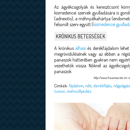
Az ágyékcsigolyák és keresztcsont kör
kismedencei szervek gyulladására is gondol
(adnexitis), a méhnyálkahártya (endometrit
felsorolt szerv együtt (
kismedencei gyullad
KRÓNIKUS BETEGSÉGEK
A krónikus
alhasi
és derékfájdalom lehet
megrövidülésének vagy az ebben a régió
panaszok hátterében gyakran nem egyért
vezethetők vissza. Nőknél az ágyékcsigol
panaszok.
http://www.frauenaerzte-im-
Címkék:
fájdalom
,
nők
,
derékfájás
,
nőgyógyás
tumor
,
méhsüllyedés