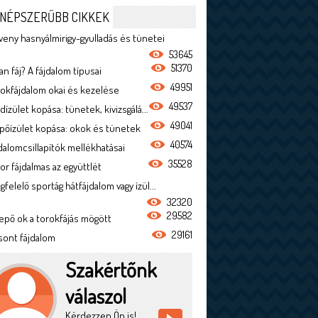
NÉPSZERŰBB CIKKEK
veny hasnyálmirigy-gyulladás és tünetei
53645
51370
n fáj? A fájdalom típusai
49951
rokfájdalom okai és kezelése
49537
dízület kopása: tünetek, kivizsgálá...
49041
ípőízület kopása: okok és tünetek
40574
jdalomcsillapítók mellékhatásai
35528
or fájdalmas az együttlét
felelő sportág hátfájdalom vagy ízül...
32320
29582
epő ok a torokfájás mögött
29161
sont fájdalom
Szakértőnk
válaszol
Kérdezzen Ön is!