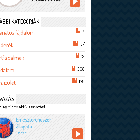
ÁBBI KATEGÓRIÁK
4
anatos fájdalom
87
 derék
12
rtfájdalmak
368
ájdalom
139
, ízület
VAZÁS
leg nincs aktív szavazás!
Emésztőrendszer
állapota
Teszt