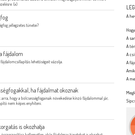
zelésre. (x)
LEG
gfog
A he
gfog jellegzetes tünetei?
Hogya
A sa
A tér
a fájdalom
A cs
ájdalomcsillapítás lehetőségeit vázolja.
A fá
Amik
A meg
ességfogakkal, ha fájdalmat okoznak
Megl
k arra, hogy a bölcsességfogainak növekedése kínzó fájdalommal jár,
Sípc
apító nem képes enyhíteni.
korgatás is okozhatja
 összeszorítása kellemetlen, akár fájdalmas tüneteket is okozhat,