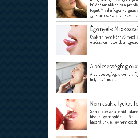
különösen akkor, ha a problém
fogait. Mivel a fogcsikorgatá
gyakran csak a következő na
Égő nyelv: Mi okozza
Gyakran nem könnyű megállap
érzészavar hátterében egésze
A bölcsességfog oko
A bölcsességfogak komoly fá
hely a számukra.
Nem csak a lyukas fo
Szerencsés az a felnőtt, akin
hiszen egy megdöbbentő stati
használunk el! Így nem csoda,