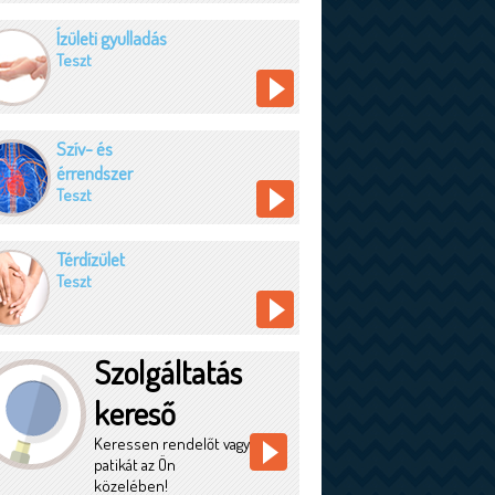
Ízületi gyulladás
Teszt
Szív- és
érrendszer
Teszt
Térdízület
Teszt
Szolgáltatás
kereső
Keressen rendelőt vagy
patikát az Ön
közelében!