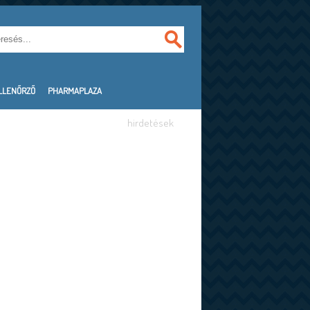
LLENŐRZŐ
PHARMAPLAZA
hirdetések