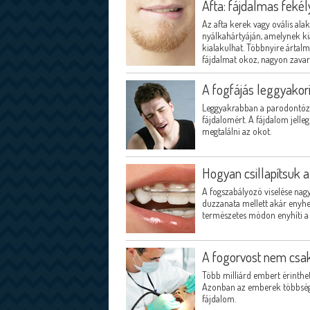
Afta: fájdalmas fekél
Az afta kerek vagy ovális ala
nyálkahártyáján, amelynek kia
kialakulhat. Többnyire ártalm
fájdalmat okoz, nagyon zavaró,
A fogfájás leggyakor
Leggyakrabban a parodontózis 
fájdalomért. A fájdalom jell
megtalálni az okot.
Hogyan csillapítsuk 
A fogszabályozó viselése nag
duzzanata mellett akár enyhe
természetes módon enyhíti a 
A fogorvost nem csak
Több milliárd embert érinthet
Azonban az emberek többsége
fájdalom.