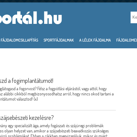
FÁJDALOMCSILLAPÍTÁS
SPORTFÁJDALMAK
A LÉLEK FÁJDALMA
FÁJDALOME
szd a fogimplantátumot!
glátogasd a fogorvost? Félsz a fogpótlási eljárástól, vagy attól, hogy
z alábbi cikkből megbizonyosodhatsz arról, hogy nincs okod tartani a
antátumot választod! (x)
szájsebészeti kezelésre?
ány egy specializált ága, amely fogászati és szájüregi problémák
s olyan helyzet van, amikor a szájsebészeti beavatkozás szükséges
böző problémákat. Ebben a cikkben megvizsgáljuk, mikor és miért