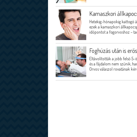
Kamaszkori állkapo
Hetekig-hónapokig kattogó áll
ezek a kamaszkori állkapocsp
időpontot a fogorvoshoz – tan
Foghúzás után is erő
Eltávolították a jobb felső 5
és a fájdalom nem szűnik, ha
Orvos válaszol rovatának kér