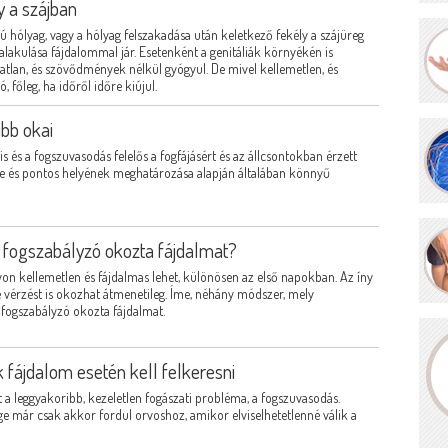
y a szájban
kú hólyag, vagy a hólyag felszakadása után keletkező fekély a szájüreg
lakulása fájdalommal jár. Esetenként a genitáliák környékén is
atlan, és szövődmények nélkül gyógyul. De mivel kellemetlen, és
 főleg, ha időről időre kiújul.
ibb okai
és a fogszuvasodás felelős a fogfájásért és az állcsontokban érzett
ege és pontos helyének meghatározása alapján általában könnyű
a fogszabályzó okozta fájdalmat?
yon kellemetlen és fájdalmas lehet, különösen az első napokban. Az íny
 vérzést is okozhat átmenetileg. Íme, néhány módszer, mely
fogszabályzó okozta fájdalmat.
 fájdalom esetén kell felkeresni
 a leggyakoribb, kezeletlen fogászati probléma, a fogszuvasodás.
 már csak akkor fordul orvoshoz, amikor elviselhetetlenné válik a