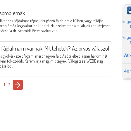
csproblémák
kapocs, fájdalmas rágás, kisugárzó fájdalom a fülben, vagy fejfájás –
roblémák leggyakoribb tünetei. Ha ezeket tapasztalják, akkor kérjenek
ácsolja dr. Schmidt Péter, szakorvos.
s fájdalmaim vannak. Mit tehetek? Az orvos válaszol
-ös gyökérkezelt fogam, mert nagyon fájt. Azóta eltelt lassan három hét
nem fokozódik. Kérem, írja meg, mit tegyek! Válogatás a WEBBeteg
déseiből.
1
2