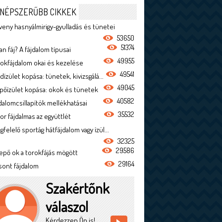
NÉPSZERŰBB CIKKEK
veny hasnyálmirigy-gyulladás és tünetei
53650
51374
n fáj? A fájdalom típusai
49955
rokfájdalom okai és kezelése
49541
dízület kopása: tünetek, kivizsgálá...
49045
ípőízület kopása: okok és tünetek
40582
jdalomcsillapítók mellékhatásai
35532
or fájdalmas az együttlét
felelő sportág hátfájdalom vagy ízül...
32325
29586
epő ok a torokfájás mögött
29164
sont fájdalom
Szakértőnk
válaszol
Kérdezzen Ön is!