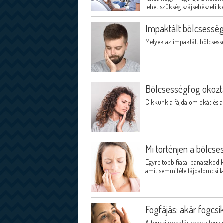
lehet szükség szájsebészeti ke
Impaktált bölcsessé
Melyek az impaktált bölcsessé
Bölcsességfog okozt
Cikkünk a fájdalom okát és a f
Mi történjen a bölcs
Egyre több fiatal panaszkodi
amit semmiféle fájdalomcsill
Fogfájás: akár fogcsi
A fogcsikorgatás vagy a fogak