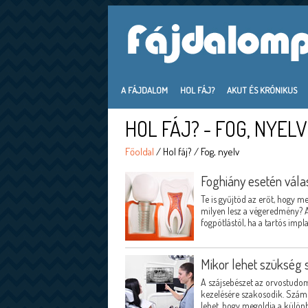
A FÁJDALOM
HOL FÁJ?
AKUT ÉS KRÓNIKUS
HOL FÁJ? - FOG, NYELV
Főoldal
/ Hol fáj? / Fog, nyelv
Foghiány esetén vála
Te is gyűjtöd az erőt, hogy me
milyen lesz a végeredmény? A
fogpótlástól, ha a tartós impl
Mikor lehet szükség 
A szájsebészet az orvostudom
kezelésére szakosodik. Számo
lehet, hogy megoldja a külön