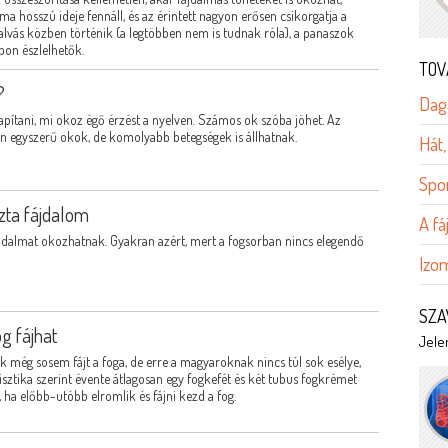
a hosszú ideje fennáll, és az érintett nagyon erősen csikorgatja a
s alvás közben történik (a legtöbben nem is tudnak róla), a panaszok
pon észlelhetők.
TOV
?
Dag
ítani, mi okoz égő érzést a nyelven. Számos ok szóba jöhet. Az
n egyszerű okok, de komolyabb betegségek is állhatnak.
Hát,
Spo
zta fájdalom
A f
jdalmat okozhatnak. Gyakran azért, mert a fogsorban nincs elegendő
Izom
SZA
g fájhat
Jelen
ek még sosem fájt a foga, de erre a magyaroknak nincs túl sok esélye,
sztika szerint évente átlagosan egy fogkefét és két tubus fogkrémet
 ha előbb-utóbb elromlik és fájni kezd a fog.