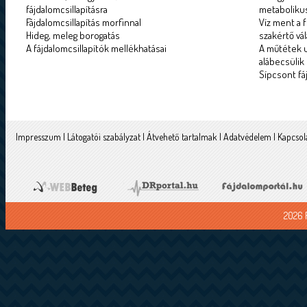
fájdalomcsillapításra
metabolikus
Fájdalomcsillapítás morfinnal
Víz ment a f
Hideg, meleg borogatás
szakértő vál
A fájdalomcsillapítók mellékhatásai
A műtétek u
alábecsülik
Sípcsont fá
Impresszum
|
Látogatói szabályzat
|
Átvehető tartalmak
|
Adatvédelem
|
Kapcsol
2026 F