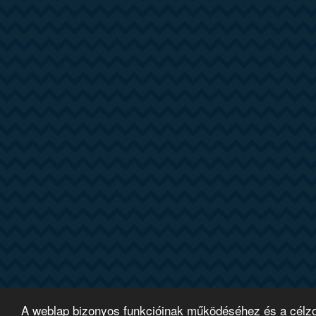
A weblap bizonyos funkcióinak működéséhez és a célzott