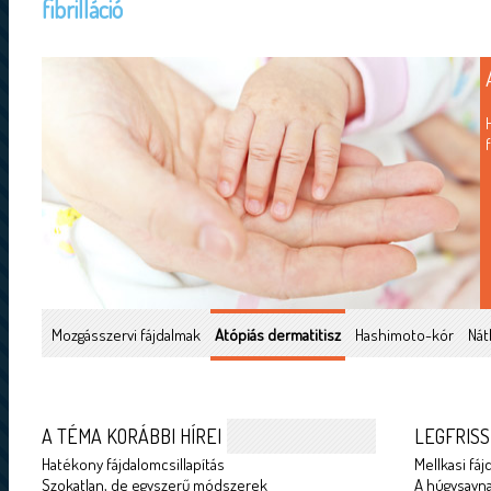
fibrilláció
Mozgásszervi fájdalmak
Atópiás dermatitisz
Hashimoto-kór
Nát
A TÉMA KORÁBBI HÍREI
LEGFRISS
Hatékony fájdalomcsillapítás
Mellkasi fáj
Szokatlan, de egyszerű módszerek
A húgysavna