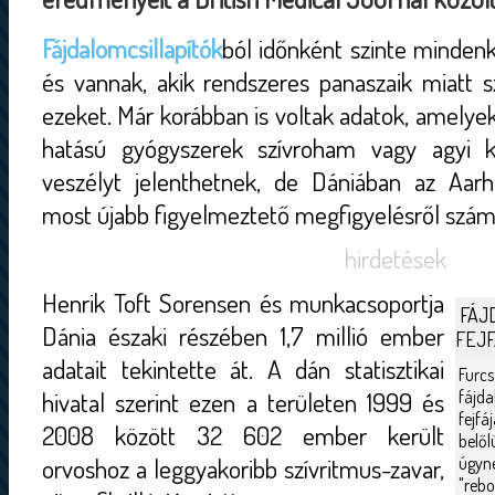
Fájdalomcsillapítók
ból időnként szinte mindenk
és vannak, akik rendszeres panaszaik miatt s
ezeket. Már korábban is voltak adatok, amelyek 
hatású gyógyszerek szívroham vagy agyi ka
veszélyt jelenthetnek, de Dániában az Aar
most újabb figyelmeztető megfigyelésről szám
hirdetések
Henrik Toft Sorensen és munkacsoportja
FÁJD
Dánia északi részében 1,7 millió ember
FEJF
adatait tekintette át. A dán statisztikai
Fu
hivatal szerint ezen a területen 1999 és
fájd
fejfá
2008 között 32 602 ember került
belő
orvoshoz a leggyakoribb szívritmus-zavar,
úgyn
"rebo