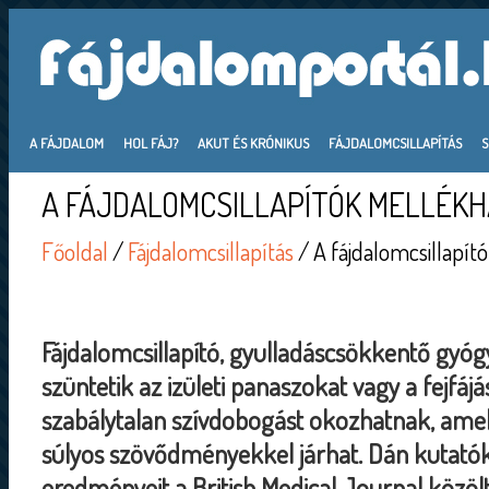
A FÁJDALOM
HOL FÁJ?
AKUT ÉS KRÓNIKUS
FÁJDALOMCSILLAPÍTÁS
A FÁJDALOMCSILLAPÍTÓK MELLÉKH
Főoldal
/
Fájdalomcsillapítás
/ A fájdalomcsillapít
Fájdalomcsillapító, gyulladáscsökkentő gyó
szüntetik az izületi panaszokat vagy a fejfáj
szabálytalan szívdobogást okozhatnak, amel
súlyos szövődményekkel járhat. Dán kutatók
eredményeit a British Medical Journal közölt