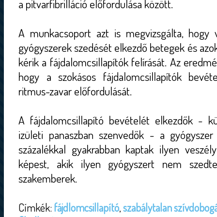
a pitvarfibrilláció előfordulása között.
A munkacsoport azt is megvizsgálta, hogy v
gyógyszerek szedését elkezdő betegek és azok
kérik a fájdalomcsillapítók felírását. Az ered
hogy a szokásos fájdalomcsillapítók bevét
ritmus-zavar előfordulását.
A fájdalomcsillapító bevételét elkezdők - 
izületi panaszban szenvedők - a gyógyszer
százalékkal gyakrabban kaptak ilyen veszél
képest, akik ilyen gyógyszert nem szedt
szakemberek.
Címkék:
fájdlomcsillapító
,
szabálytalan szívdobog