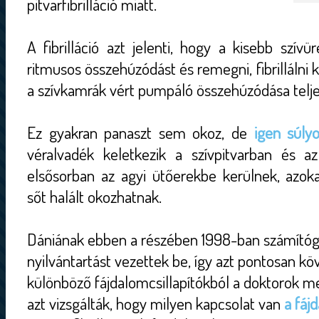
pitvarfibrilláció miatt.
A fibrilláció azt jelenti, hogy a kisebb szívü
ritmusos összehúzódást és remegni, fibrillálni
a szívkamrák vért pumpáló összehúzódása telje
Ez gyakran panaszt sem okoz, de
igen súly
véralvadék keletkezik a szívpitvarban és a
elsősorban az agyi ütőerekbe kerülnek, azoka
sőt halált okozhatnak.
Dániának ebben a részében 1998-ban számítógé
nyilvántartást vezettek be, így azt pontosan köv
különböző fájdalomcsillapítókból a doktorok men
azt vizsgálták, hogy milyen kapcsolat van
a fáj