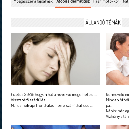
Mozgásszervi fájdalmak
Atópiás dermatitisz
Hashimoto-kór
Nát
ÁLLANDÓ TÉMÁK
Fizetés 2026: hogyan hat a növekvő megélhetési ...
Gerincvelő imp
Visszatérő szédülés
Minden ötödi
Mai és holnapi fronthatás - erre számíthat csüt...
pa...
Nébih: már egé
Vízhiány a tá