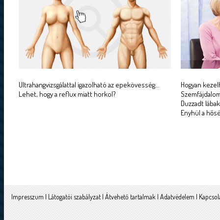
Ultrahangvizsgálattal igazolható az epekövesség...
Hogyan kezelh
Lehet, hogy a reflux miatt horkol?
Szemfájdalom 
Duzzadt lábak
Enyhül a hőség
Impresszum
|
Látogatói szabályzat
|
Átvehető tartalmak
|
Adatvédelem
|
Kapcsol