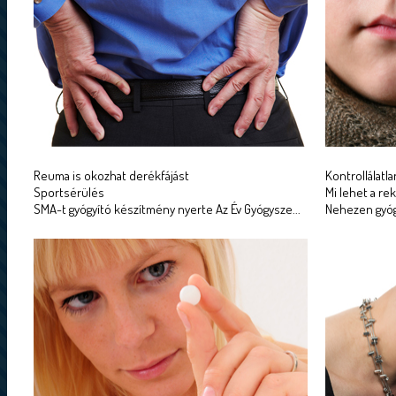
Reuma is okozhat derékfájást
Kontrollálatl
Sportsérülés
Mi lehet a r
SMA-t gyógyító készítmény nyerte Az Év Gyógysze...
Nehezen gyóg