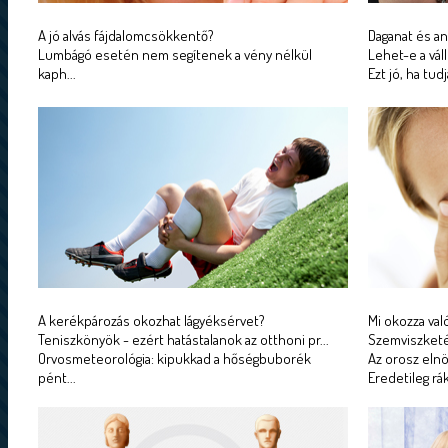
A jó alvás fájdalomcsökkentő?
Daganat és a
Lumbágó esetén nem segítenek a vény nélkül
Lehet-e a vál
kaph...
Ezt jó, ha tud
A kerékpározás okozhat lágyéksérvet?
Mi okozza val
Teniszkönyök - ezért hatástalanok az otthoni pr...
Szemviszket
Orvosmeteorológia: kipukkad a hőségbuborék
Az orosz elnök
pént...
Eredetileg rá