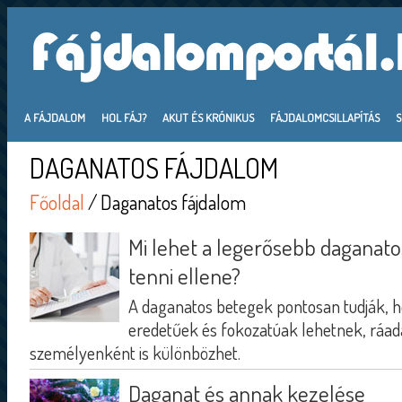
A FÁJDALOM
HOL FÁJ?
AKUT ÉS KRÓNIKUS
FÁJDALOMCSILLAPÍTÁS
DAGANATOS FÁJDALOM
Főoldal
/ Daganatos fájdalom
Mi lehet a legerősebb daganato
tenni ellene?
A daganatos betegek pontosan tudják, h
eredetűek és fokozatúak lehetnek, ráad
személyenként is különbözhet.
Daganat és annak kezelése