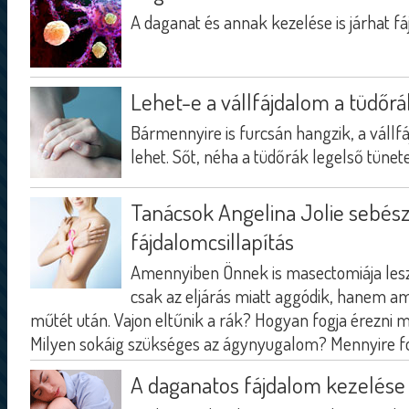
A daganat és annak kezelése is járhat f
Lehet-e a vállfájdalom a tüdőrá
Bármennyire is furcsán hangzik, a vállfá
lehet. Sőt, néha a tüdőrák legelső tünete 
Tanácsok Angelina Jolie sebész
fájdalomcsillapítás
Amennyiben Önnek is masectomiája les
csak az eljárás miatt aggódik, hanem ami
műtét után. Vajon eltűnik a rák? Hogyan fogja érezni
Milyen sokáig szükséges az ágynyugalom? Mennyire fo
A daganatos fájdalom kezelése