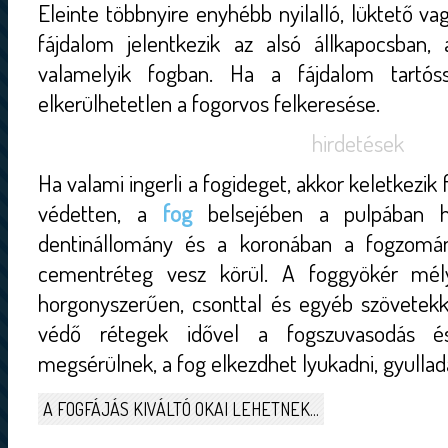
Eleinte többnyire enyhébb nyilalló, lüktető va
fájdalom jelentkezik az alsó állkapocsban,
valamelyik fogban. Ha a fájdalom tartós
elkerülhetetlen a fogorvos felkeresése.
hirdetések
Ha valami ingerli a fogideget, akkor keletkezik
védetten, a
fog
belsejében a pulpában h
dentinállomány és a koronában a fogzomá
cementréteg vesz körül. A foggyökér mély
horgonyszerűen, csonttal és egyéb szövetekk
védő rétegek idővel a fogszuvasodás é
megsérülnek, a fog elkezdhet lyukadni, gyullad
A FOGFÁJÁS KIVÁLTÓ OKAI LEHETNEK...