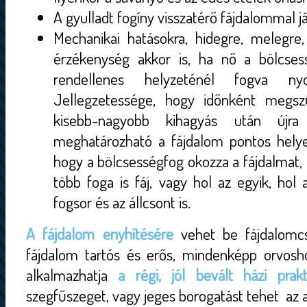
A gyulladt fogíny visszatérő fájdalommal já
Mechanikai hatásokra, hidegre, melegre, 
érzékenység akkor is, ha nő a bölcses
rendellenes helyzeténél fogva n
Jellegzetessége, hogy időnként megs
kisebb-nagyobb kihagyás után újra
meghatározható a fájdalom pontos helye
hogy a bölcsességfog okozza a fájdalmat, 
több foga is fáj, vagy hol az egyik, hol
fogsor és az állcsont is.
A fájdalom enyhítésére
vehet be fájdalomcsi
fájdalom tartós és erős, mindenképp orvoshoz
alkalmazhatja
a régi, jól bevált házi prakt
szegfűszeget, vagy jeges borogatást tehet az a