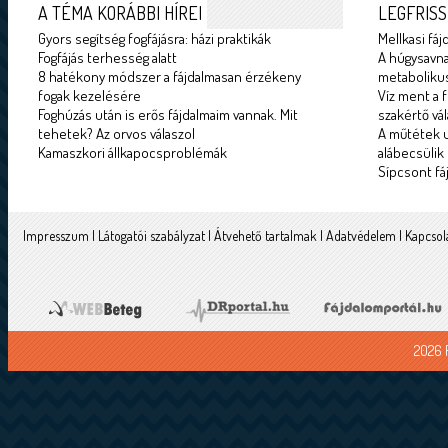
A TÉMA KORÁBBI HÍREI
LEGFRISS
Gyors segítség fogfájásra: házi praktikák
Mellkasi fáj
Fogfájás terhesség alatt
A húgysavna
8 hatékony módszer a fájdalmasan érzékeny
metabolikus
fogak kezelésére
Víz ment a f
Foghúzás után is erős fájdalmaim vannak. Mit
szakértő vál
tehetek? Az orvos válaszol
A műtétek u
Kamaszkori állkapocsproblémák
alábecsülik
Sípcsont fá
Impresszum
|
Látogatói szabályzat
|
Átvehető tartalmak
|
Adatvédelem
|
Kapcsol
2026 F