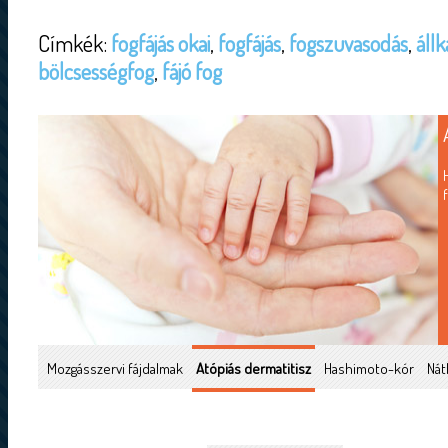
Címkék:
fogfájás okai
,
fogfájás
,
fogszuvasodás
,
állk
bölcsességfog
,
fájó fog
Mozgásszervi fájdalmak
Atópiás dermatitisz
Hashimoto-kór
Nát