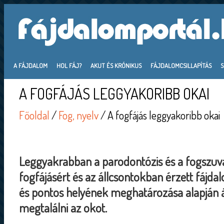
A FÁJDALOM
HOL FÁJ?
AKUT ÉS KRÓNIKUS
FÁJDALOMCSILLAPÍTÁS
A FOGFÁJÁS LEGGYAKORIBB OKAI
Főoldal
/
Fog, nyelv
/ A fogfájás leggyakoribb okai
Leggyakrabban a parodontózis és a fogszuva
fogfájásért és az állcsontokban érzett fájdal
és pontos helyének meghatározása alapján 
megtalálni az okot.