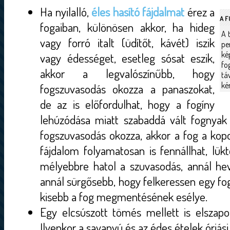
Ha nyilalló,
éles hasító fájdalmat
érez a
A 
fogaiban, különösen akkor, ha hideg
A 
vagy forró italt (üdítőt, kávét) iszik
pe
k
vagy édességet, esetleg sósat eszik,
fo
akkor a legvalószínűbb, hogy
tá
ké
fogszuvasodás okozza a panaszokat,
de az is előfordulhat, hogy a fogíny
lehúzódása miatt szabaddá vált fognyak
fogszuvasodás okozza, akkor a fog a kopo
fájdalom folyamatosan is fennállhat, lükt
mélyebbre hatol a szuvasodás, annál he
annál sürgősebb, hogy felkeressen egy fog
kisebb a fog megmentésének esélye.
Egy elcsúszott tömés mellett is elszap
Ilyenkor a savanyú és az édes ételek óriás