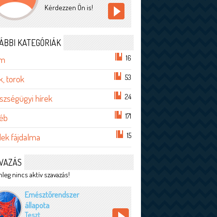
Kérdezzen Ön is!
ÁBBI KATEGÓRIÁK
16
em
53
, torok
24
szségügyi hírek
171
éb
15
lek fájdalma
VAZÁS
leg nincs aktív szavazás!
Emésztőrendszer
állapota
Teszt