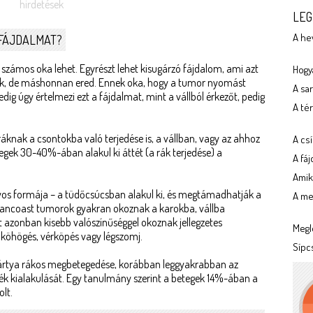
hirdetések
LEG
A he
LFÁJDALMAT?
zámos oka lehet. Egyrészt lehet kisugárzó fájdalom, ami azt
Hogya
zik, de máshonnan ered. Ennek oka, hogy a tumor nyomást
A sa
edig úgy értelmezi ezt a fájdalmat, mint a vállból érkezőt, pedig
A tér
áknak a csontokba való terjedése is, a vállban, vagy az ahhoz
A cs
tegek 30-40%-ában alakul ki áttét (a rák terjedése) a
A fá
Amik
yos formája – a tüdőcsúcsban alakul ki, és megtámadhatják a
A meg
a Pancoast tumorok gyakran okoznak a karokba, vállba
t azonban kisebb valószínűséggel okoznak jellegzetes
Megl
 köhögés, vérköpés vagy légszomj.
Sípc
ártya rákos megbetegedése, korábban leggyakrabban az
lték kialakulását. Egy tanulmány szerint a betegek 14%-ában a
lt.