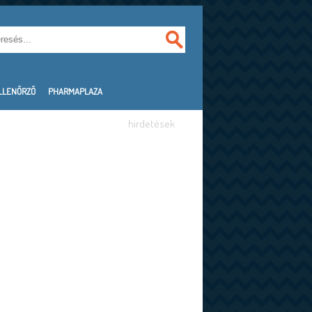
LLENŐRZŐ
PHARMAPLAZA
hirdetések