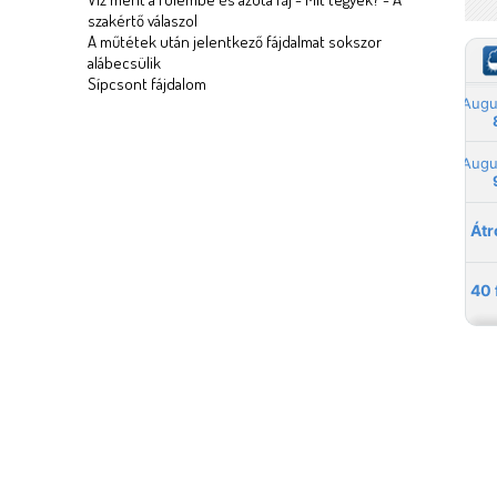
szakértő válaszol
A műtétek után jelentkező fájdalmat sokszor
alábecsülik
Sípcsont fájdalom