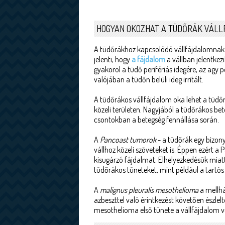
HOGYAN OKOZHAT A TÜDŐRÁK VÁL
A tüdőrákhoz kapcsolódó vállfájdalomnak s
jelenti, hogy
a fájdalom
a vállban jelentke
gyakorol a tüdő perifériás idegére, az agy p
valójában a tüdőn belüli ideg irritált.
A tüdőrákos vállfájdalom oka lehet a tüdőr
közeli területen. Nagyjából a tüdőrákos be
csontokban a betegség fennállása során.
A
Pancoast tumorok
- a tüdőrák egy bizon
vállhoz közeli szöveteket is. Éppen ezért 
kisugárzó fájdalmat. Elhelyezkedésük miat
tüdőrákos tüneteket, mint például a tartós
A
malignus pleuralis mesothelioma
a mellh
azbeszttel való érintkezést követően észle
mesothelioma első tünete a vállfájdalom vo