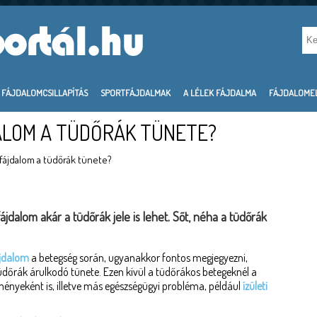
FÁJDALOMCSILLAPÍTÁS
SPORTFÁJDALMAK
A LÉLEK FÁJDALMA
FÁJDALOME
ALOM A TÜDŐRÁK TÜNETE?
lfájdalom a tüdőrák tünete?
ájdalom akár a tüdőrák jele is lehet. Sőt, néha a tüdőrák
ájdalom
a betegség során, ugyanakkor fontos megjegyezni,
üdőrák árulkodó tünete. Ezen kívül a tüdőrákos betegeknél a
ményeként is, illetve más egészségügyi probléma, például
ízületi