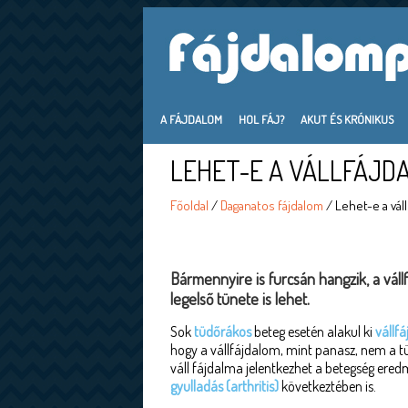
A FÁJDALOM
HOL FÁJ?
AKUT ÉS KRÓNIKUS
LEHET-E A VÁLLFÁJD
Főoldal
/
Daganatos fájdalom
/ Lehet-e a vál
Bármennyire is furcsán hangzik, a vállf
legelső tünete is lehet.
Sok
tüdőrákos
beteg esetén alakul ki
vállf
hogy a vállfájdalom, mint panasz, nem a t
váll fájdalma jelentkezhet a betegség ered
gyulladás (arthritis)
következtében is.