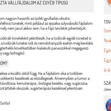
OZTA VÁLLFÁJDALOM AZ EGYÉB TÍPUSÚ
om nagyon hasonló az ízületi gyulladás okozta
TOV
elhívó tünetek, mint például az éjszaka súlyosbodó fájdalom
ely nem javul akkor sem, ha a fájó területet pihentetjük.
Sz
üdőrák tüneteként jelentkezik, ha a tüdőrák egyéb tüneteit is
Nyak
gy a tüdőrák tünetei nők és nemdohányzók esetén még kevésbé
megterhelés következtében kialakuló panaszokkal megegyező
Egé
mj vagy köhögés).
Egy
LOM?
A lé
lése a kiváltó októl függ. Ha a fájdalom oka a tüdőben
csökkentő kezelések az elsődlegesek. Amennyiben a tumor a
SZA
távolítása, kemoterápia , biológiai kezelés, vagy sugárzása
ontáttétek okozzák, sugárterápiás kezeléssel jelentősen
Jelen
 Zsófia)