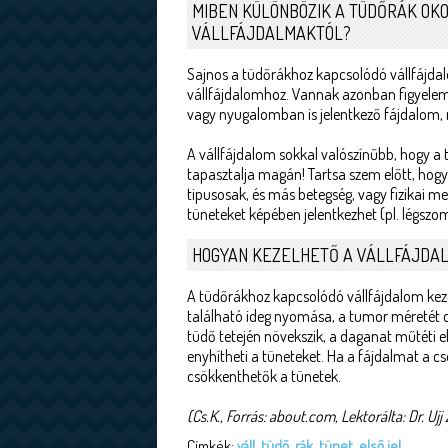
MIBEN KÜLÖNBÖZIK A TÜDŐRÁK OK
VÁLLFÁJDALMAKTÓL?
Sajnos a tüdőrákhoz kapcsolódó vállfájdal
vállfájdalomhoz. Vannak azonban figyelemf
vagy nyugalomban is jelentkező fájdalom, m
A vállfájdalom sokkal valószínűbb, hogy a t
tapasztalja magán! Tartsa szem előtt, ho
tipusosak, és más betegség, vagy fizikai 
tüneteket képében jelentkezhet (pl. légszo
HOGYAN KEZELHETŐ A VÁLLFÁJDA
A tüdőrákhoz kapcsolódó vállfájdalom keze
található ideg nyomása, a tumor méretét 
tüdő tetején növekszik, a daganat műtéti el
enyhítheti a tüneteket. Ha a fájdalmat a cs
csökkenthetők a tünetek.
(Cs.K., Forrás: about.com, Lektorálta: Dr. Ujj
Címkék:
váll
,
tüdő
,
rák
,
tünet
,
első jel