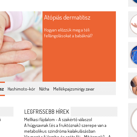
Atópiás dermatitisz
Hogyan előzzük meg a téli
fellángolásokat a babáknál?
sz
Hashimoto-kór
Nátha
Mellékpajzsmirigy zavar
LEGFRISSEBB HÍREK
i
Mellkasi fájdalom - A szakértő válaszol
A húgysavnak (és a fruktóznak) szerepe van a
metabolikus szindróma kialakulásásban
Víz ment a fülembe és azóta fáj - Mit tegyek? - A