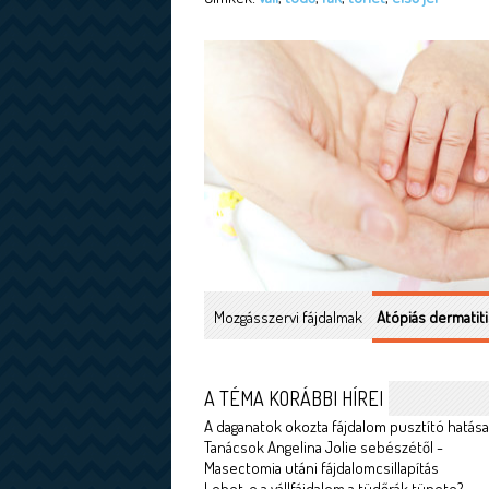
Mozgásszervi fájdalmak
Atópiás dermatiti
A TÉMA KORÁBBI HÍREI
A daganatok okozta fájdalom pusztító hatása
Tanácsok Angelina Jolie sebészétől -
Masectomia utáni fájdalomcsillapítás
Lehet-e a vállfájdalom a tüdőrák tünete?