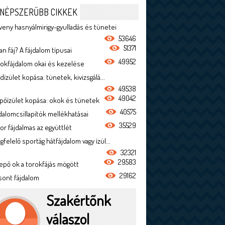
NÉPSZERŰBB CIKKEK
veny hasnyálmirigy-gyulladás és tünetei
53646
51371
n fáj? A fájdalom típusai
49952
rokfájdalom okai és kezelése
dízület kopása: tünetek, kivizsgálá...
49538
49042
ípőízület kopása: okok és tünetek
40575
jdalomcsillapítók mellékhatásai
35529
or fájdalmas az együttlét
felelő sportág hátfájdalom vagy ízül...
32321
29583
epő ok a torokfájás mögött
29162
sont fájdalom
Szakértőnk
válaszol