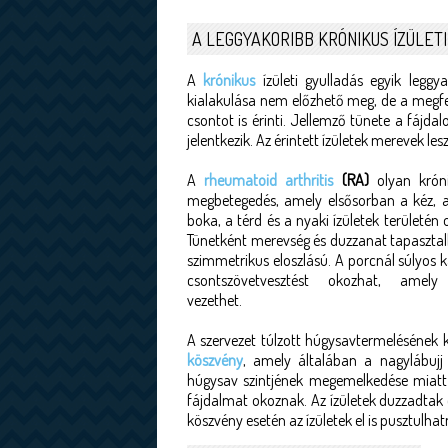
A LEGGYAKORIBB KRÓNIKUS ÍZÜLET
A
krónikus
ízületi gyulladás egyik leggy
kialakulása nem előzhető meg, de a megfele
csontot is érinti. Jellemző tünete a fájd
jelentkezik. Az érintett ízületek merevek le
A
rheumatoid arthritis
(RA)
olyan króni
megbetegedés, amely elsősorban a kéz, a 
boka, a térd és a nyaki ízületek területén
Tünetként merevség és duzzanat tapasztal
szimmetrikus eloszlású. A porcnál súlyos ká
csontszövetvesztést okozhat, amely
vezethet.
A szervezet túlzott húgysavtermelésének
köszvény
, amely általában a nagylábujj í
húgysav szintjének megemelkedése miatt 
fájdalmat okoznak. Az ízületek duzzadtak 
köszvény esetén az ízületek el is pusztulhat