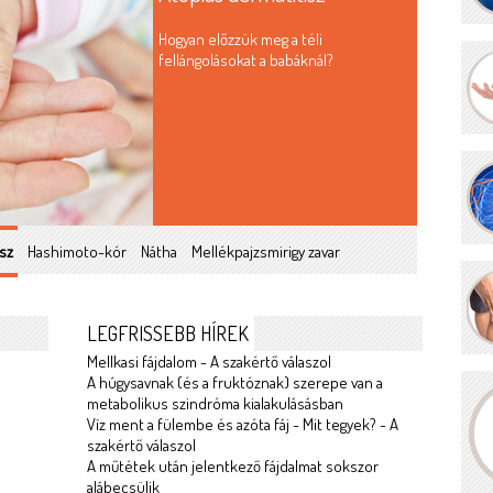
Hogyan előzzük meg a téli
fellángolásokat a babáknál?
sz
Hashimoto-kór
Nátha
Mellékpajzsmirigy zavar
LEGFRISSEBB HÍREK
Mellkasi fájdalom - A szakértő válaszol
A húgysavnak (és a fruktóznak) szerepe van a
metabolikus szindróma kialakulásásban
Víz ment a fülembe és azóta fáj - Mit tegyek? - A
?
szakértő válaszol
A műtétek után jelentkező fájdalmat sokszor
alábecsülik