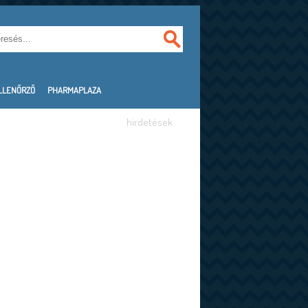
LLENŐRZŐ
PHARMAPLAZA
hirdetések