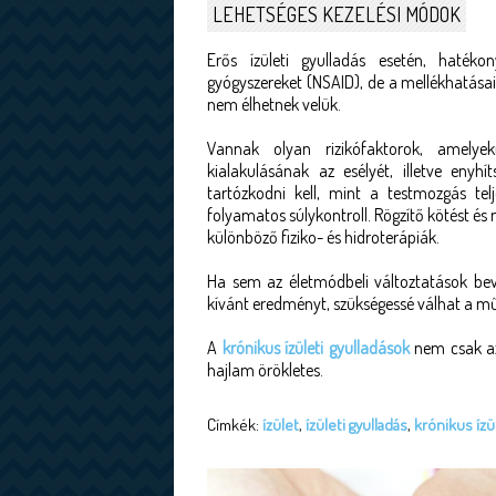
LEHETSÉGES KEZELÉSI MÓDOK
Erős ízületi gyulladás esetén, haték
gyógyszereket (NSAID), de a mellékhatásaik
nem élhetnek velük.
Vannak olyan rizikófaktorok, amelye
kialakulásának az esélyét, illetve enyh
tartózkodni kell, mint a testmozgás tel
folyamatos súlykontroll. Rögzítő kötést és
különböző fiziko- és hidroterápiák.
Ha sem az életmódbeli változtatások b
kívánt eredményt, szükségessé válhat a mű
A
krónikus ízületi gyulladások
nem csak az
hajlam örökletes.
Címkék:
ízület
,
ízületi gyulladás
,
krónikus ízül