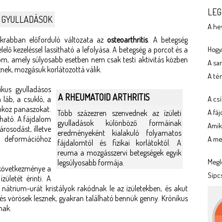
LEG
I GYULLADÁSOK
A he
akrabban előforduló változata az
osteoarthritis
. A betegség
lő kezeléssel lassítható a lefolyása. A betegség a porcot és a
Hogya
alom, amely súlyosabb esetben nem csak testi aktivitás közben
A sa
sznek, mozgásuk korlátozottá válik.
A tér
kus gyulladásos
A RHEUMATOID ARTHRITIS
láb, a csukló, a
A cs
 okoz panaszokat.
A fá
Több százezren szenvednek az ízületi
ható. A fájdalom
gyulladások különböző formáinak
Amik
rosodást, illetve
eredményeként kialakuló folyamatos
 deformációhoz
A meg
fájdalomtól és fizikai korlátoktól. A
reuma a mozgásszervi betegségek egyik
Megl
legsúlyosabb formája.
 következménye a
Sípc
zületét érinti. A
nátrium-urát kristályok rakódnak le az ízületekben, és akut
és vörösek lesznek, gyakran található bennük genny. Krónikus
nak.