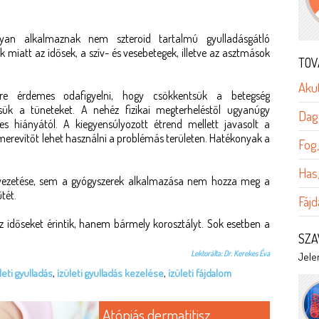
onyan alkalmaznak nem szteroid tartalmú gyulladásgátló
 miatt az idősek, a szív- és vesebetegek, illetve az asztmások
TOV
Aku
kre érdemes odafigyelni, hogy csökkentsük a betegség
ítsük a tüneteket. A nehéz fizikai megterheléstől ugyanúgy
Dag
jes hiányától. A kiegyensúlyozott étrend mellett javasolt a
 merevítőt lehet használni a problémás területen. Hatékonyak a
Fog,
Has
evezetése, sem a gyógyszerek alkalmazása nem hozza meg a
tét.
Fájd
 időseket érintik, hanem bármely korosztályt. Sok esetben a
SZA
Lektorálta:
Dr. Kerekes Éva
Jelen
eti gyulladás
,
ízületi gyulladás kezelése
,
ízületi fájdalom
Atópiás dermatitisz