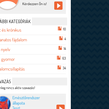
Kérdezzen Ön is!
ÁBBI KATEGÓRIÁK
10
t és krónikus
4
anatos fájdalom
14
 nyelv
63
, gyomor
34
alomcsillapítás
VAZÁS
leg nincs aktív szavazás!
Emésztőrendszer
állapota
Teszt