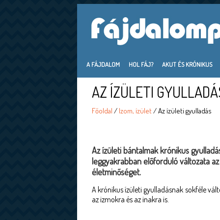
A FÁJDALOM
HOL FÁJ?
AKUT ÉS KRÓNIKUS
AZ ÍZÜLETI GYULLADÁ
Főoldal
/
Izom, ízület
/ Az ízületi gyulladás
Az ízületi bántalmak krónikus gyulladá
leggyakrabban előforduló változata az 
életminőséget.
A krónikus ízületi gyulladásnak sokféle vá
az izmokra és az inakra is.