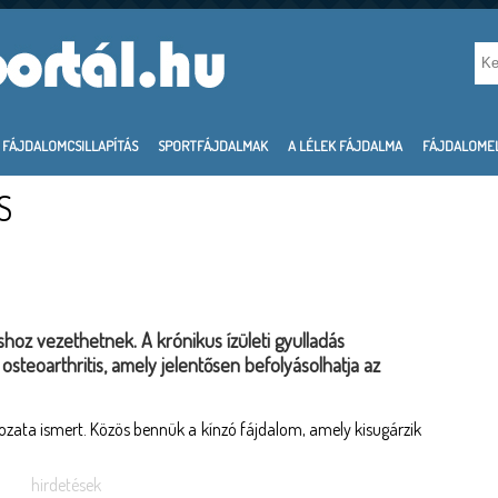
FÁJDALOMCSILLAPÍTÁS
SPORTFÁJDALMAK
A LÉLEK FÁJDALMA
FÁJDALOME
S
shoz vezethetnek. A krónikus ízületi gyulladás
osteoarthritis, amely jelentősen befolyásolhatja az
ltozata ismert. Közös bennük a kínzó fájdalom, amely kisugárzik
hirdetések