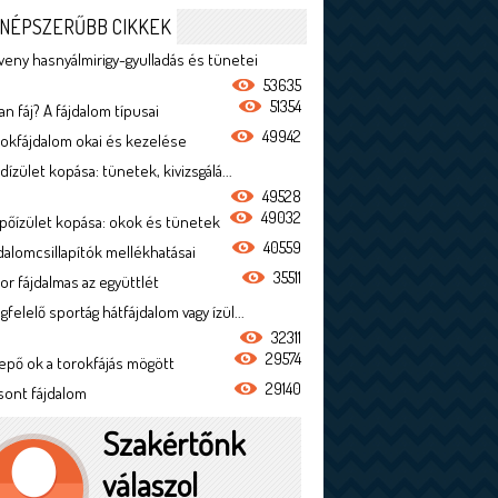
NÉPSZERŰBB CIKKEK
veny hasnyálmirigy-gyulladás és tünetei
53635
51354
n fáj? A fájdalom típusai
49942
rokfájdalom okai és kezelése
dízület kopása: tünetek, kivizsgálá...
49528
49032
ípőízület kopása: okok és tünetek
40559
jdalomcsillapítók mellékhatásai
35511
or fájdalmas az együttlét
felelő sportág hátfájdalom vagy ízül...
32311
29574
epő ok a torokfájás mögött
29140
sont fájdalom
Szakértőnk
válaszol