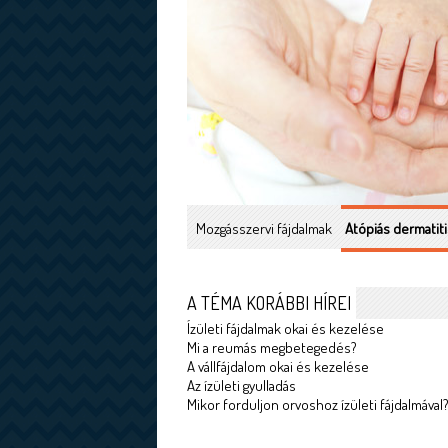
Mozgásszervi fájdalmak
Atópiás dermatiti
A TÉMA KORÁBBI HÍREI
Ízületi fájdalmak okai és kezelése
Mi a reumás megbetegedés?
A vállfájdalom okai és kezelése
Az ízületi gyulladás
Mikor forduljon orvoshoz ízületi fájdalmával