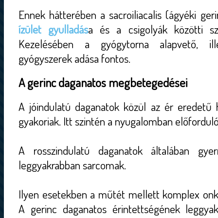
Ennek hátterében a sacroiliacalis (ágyéki geri
ízület gyulladás
a és a csigolyák közötti s
Kezelésében a gyógytorna alapvető, ille
gyógyszerek adása fontos.
A gerinc daganatos megbetegedései
A jóindulatú daganatok közül az ér eredetű
gyakoriak. Itt szintén a nyugalomban előfordul
A rosszindulatú daganatok általában gyer
leggyakrabban sarcomak.
Ilyen esetekben a műtét mellett komplex onko
A gerinc daganatos érintettségének leggyak