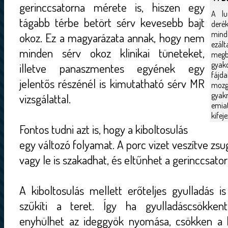
gerinccsatorna mérete is, hiszen egy
A lu
tágabb térbe betört sérv kevesebb bajt
derék
mind
okoz. Ez a magyarázata annak, hogy nem
ezál
minden sérv okoz klinikai tüneteket,
megb
gyak
illetve panaszmentes egyének egy
fájd
jelentős részénél is kimutatható sérv MR
mozg
gyak
vizsgálattal.
emiat
kifej
Fontos tudni azt is, hogy a kiboltosulás
egy változó folyamat. A porc vizet veszítve zs
vagy le is szakadhat, és eltűnhet a gerinccsato
A kiboltosulás mellett erőteljes gyulladás i
szűkíti a teret. Így ha gyulladáscsökken
enyhülhet az ideggyök nyomása, csökken a 