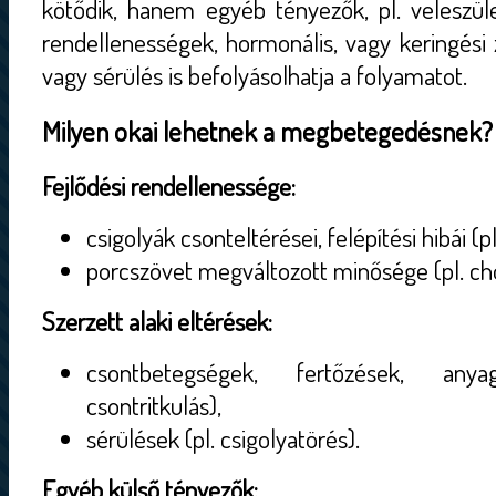
kötődik, hanem egyéb tényezők, pl. veleszüle
rendellenességek, hormonális, vagy keringési za
vagy sérülés is befolyásolhatja a folyamatot.
Milyen okai lehetnek a megbetegedésnek?
Fejlődési rendellenessége:
csigolyák csonteltérései, felépítési hibái (pl
porcszövet megváltozott minősége (pl. ch
Szerzett alaki eltérések:
csontbetegségek, fertőzések, anya
csontritkulás),
sérülések (pl. csigolyatörés).
Egyéb külső tényezők: