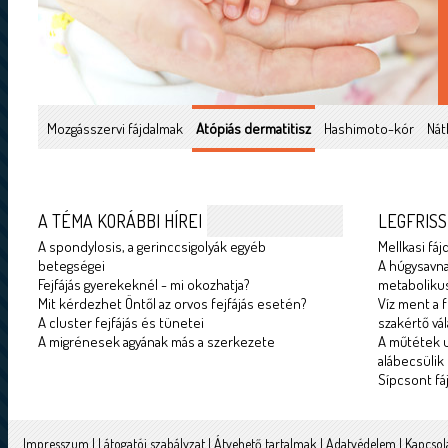
Mozgásszervi fájdalmak
Atópiás dermatitisz
Hashimoto-kór
Nát
A TÉMA KORÁBBI HÍREI
LEGFRISS
A spondylosis, a gerinccsigolyák egyéb
Mellkasi fáj
betegségei
A húgysavna
Fejfájás gyerekeknél - mi okozhatja?
metabolikus
Mit kérdezhet Öntől az orvos fejfájás esetén?
Víz ment a f
A cluster fejfájás és tünetei
szakértő vál
A migrénesek agyának más a szerkezete
A műtétek u
alábecsülik
Sípcsont fá
Impresszum
|
Látogatói szabályzat
|
Átvehető tartalmak
|
Adatvédelem
|
Kapcsol