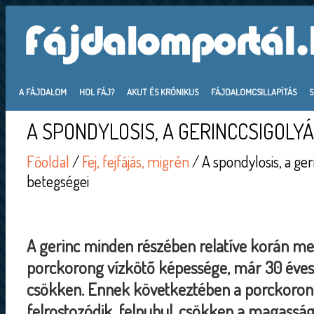
A FÁJDALOM
HOL FÁJ?
AKUT ÉS KRÓNIKUS
FÁJDALOMCSILLAPÍTÁS
A SPONDYLOSIS, A GERINCCSIGOLY
Főoldal
/
Fej, fejfájás, migrén
/ A spondylosis, a ge
betegségei
A gerinc minden részében relatíve korán me
porckorong vízkötő képessége, már 30 éves 
csökken. Ennek következtében a porckoro
felrostozódik, felpuhul, csökken a magassága