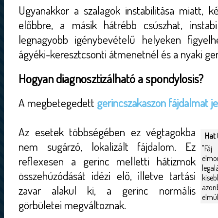
Ugyanakkor a szalagok instabilitása miatt, k
előbbre, a másik hátrébb csúszhat, instabi
legnagyobb igénybevételű helyeken figyel
ágyéki-keresztcsonti átmenetnél és a nyaki ger
Hogyan diagnosztizálható a spondylosis?
A megbetegedett
gerincszakaszon fájdalmat j
Az esetek többségében ez végtagokba
Hat 
nem sugárzó, lokalizált fájdalom. Ez
"Fá
elmo
reflexesen a gerinc melletti hátizmok
legal
összehúzódását idézi elő, illetve tartási
kise
azon
zavar alakul ki, a gerinc normális
elmúl
görbületei megváltoznak.