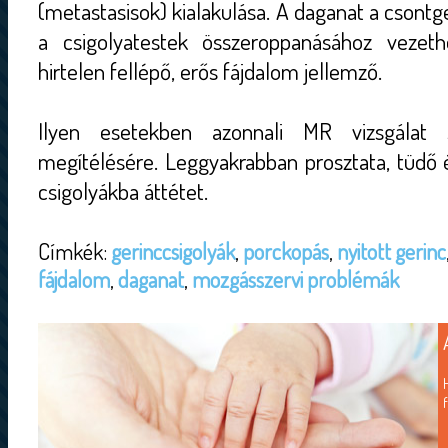
(metastasisok) kialakulása. A daganat a csontg
a csigolyatestek összeroppanásához vezeth
hirtelen fellépő, erős fájdalom jellemző.
Ilyen esetekben azonnali MR vizsgálat 
megítélésére. Leggyakrabban prosztata, tüdő
csigolyákba áttétet.
Címkék:
gerinccsigolyák
,
porckopás
,
nyitott gerinc
fájdalom
,
daganat
,
mozgásszervi problémák