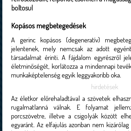
boltosul
Kopásos megbetegedések
A gerinc kopásos (degeneratív) megbeteg
jelentenek, mely nemcsak az adott egyén
társadalmat érinti. A fájdalom egyrészről je
életminőségét, korlátozza a mindennapi tevé
munkaképtelenség egyik leggyakoribb oka.
hirdetések
Az életkor előrehaladtával a szövetek elhaszn
rugalmatlanná válnak. E folyamat jellem
porcszövetre, illetve a csigolyák között el
egyaránt. Az elfajulás azonban nem kizárólag