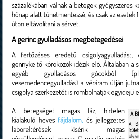
százalékában válnak a betegek gyógyszeres ke
hónap alatt tünetmentessé, és csak az esetek 1
úton eltávolítani a sérvet.
A gerinc gyulladásos megbetegedései
A fertőzéses eredetű csigolyagyulladást, os
gennykeltő kórokozók idézik elő. Általában a
egyéb gyulladásos gócokból (pl. 
vesemedencegyulladás) a véráram útján jutna
csigolya szerkezetét is rombolhatják egyidejűle
A betegséget magas láz, hirtelen
A B
kialakuló heves
fájdalom,
és jellegzetes
A Be
laboreltérések kísérik magas
ízüle
olya
vérsüllyedéssel, magas C-reaktív protein