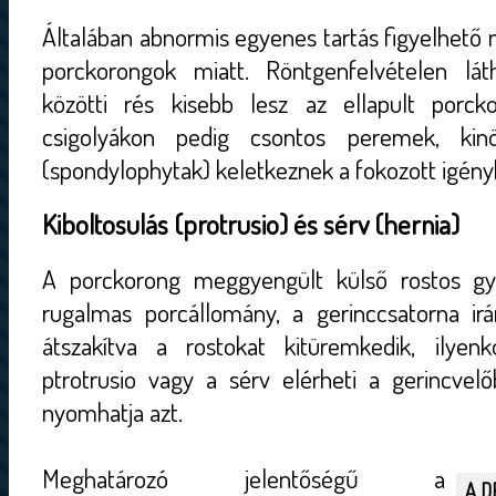
Általában abnormis egyenes tartás figyelhető 
porckorongok miatt. Röntgenfelvételen lát
közötti rés kisebb lesz az ellapult porck
csigolyákon pedig csontos peremek, kinö
(spondylophytak) keletkeznek a fokozott igén
Kiboltosulás (protrusio) és sérv (hernia)
A porckorong meggyengült külső rostos gyű
rugalmas porcállomány, a gerinccsatorna irá
átszakítva a rostokat kitüremkedik, ilyen
ptrotrusio vagy a sérv elérheti a gerincvelő
nyomhatja azt.
Meghatározó jelentőségű a
A D