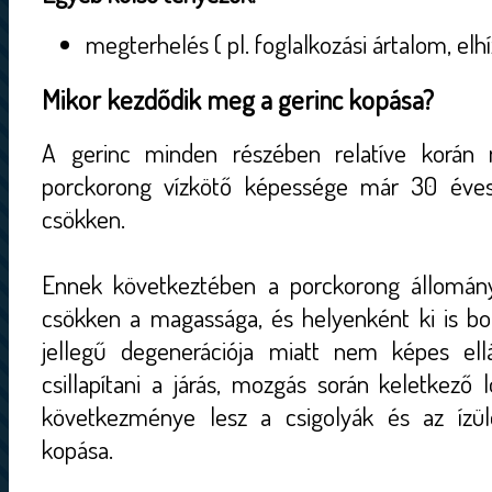
megterhelés ( pl. foglalkozási ártalom, elh
Mikor kezdődik meg a gerinc kopása?
A gerinc minden részében relatíve korán
porckorong vízkötő képessége már 30 éves 
csökken.
Ennek következtében a porckorong állománya
csökken a magassága, és helyenként ki is bol
jellegű degenerációja miatt nem képes ell
csillapítani a járás, mozgás során keletkező
következménye lesz a csigolyák és az ízüle
kopása.