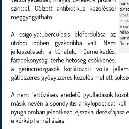
hóna
szinttel. Célzott antibiotikus kezeléssel
tüne
vezet
meggyógyítható.
és sz
emia
fe
A csigolyatuberculosis előfordulása az
bam
utóbbi időben gyakoribbá vált. Nem
"botm
jellegzetesek a tünetek, hőemelkedés,
fáradékonyság, terhelhetőség csökkenés,
a gerincmozgások korlátozott volta jellem
gátlószeres gyógyszeres kezelés mellett sokszo
A nem fertőzéses eredetű gyulladások közö
másik nevén a spondylitis ankylopoeticat kell 
nyugalomban jelentkező, éjszakai derékfájása e
e kórkép fennállására.