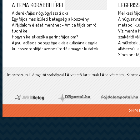
A TÉMA KORÁBBI HÍREI
LEGFRISS
A derékfájás nőgyógyászati okai
Mellkasi fáj
Egy fájdalmas ízületi betegség: a köszvény
A húgysavna
A fájdalom életet menthet - Amit a fájdalomról
metabolikus
tudni kell
Víz ment a f
Hogyan keletkezik a gerincfájdalom?
szakértő vál
A gyulladásos betegségek kialakulásának egyik
A műtétek u
kulcsszereplőjét azonosították magyar kutatók
alábecsülik
Sípcsont fá
Impresszum
|
Látogatói szabályzat
|
Átvehető tartalmak
|
Adatvédelem
|
Kapcsol
2026 F