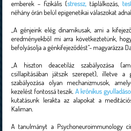
emberek – fizikális (
stressz,
táplálkozás,
tes
néhány órán belül epigenetikai válaszokat adna
„A génjeink elég dinamikusak, ami a kifejező
eredményekből mi arra következtetünk, hog
befolyásolja a génkifejeződést”- magyarázza D
„A hiszton deacetiláz szabályozása (a
csillapításában játszik szerepet), illetve a
szabályozása olyan mechanizmusok, amely
kezelést fontossá teszik.
A krónikus gyulladás
kutatásunk lerakta az alapokat a meditáció
Kaliman.
A tanulmányt a Psychoneuroimmunology cí