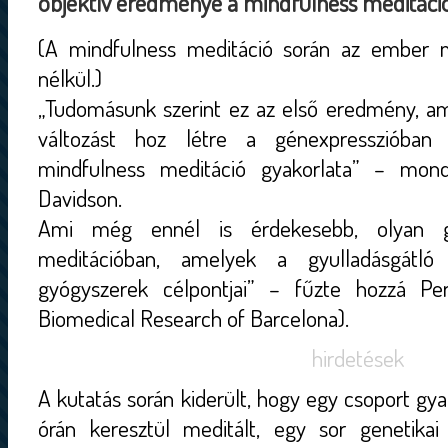
objektív eredménye a mindfulness meditáci
(A mindfulness meditáció során az ember mi
nélkül.)
„Tudomásunk szerint ez az első eredmény, am
változást hoz létre a génexpresszióban
mindfulness meditáció gyakorlata” – mond
Davidson.
Ami még ennél is érdekesebb, olyan g
meditációban, amelyek a gyulladásgát
gyógyszerek célpontjai” – fűzte hozzá Per
Biomedical Research of Barcelona).
hirdetések
A kutatás során kiderült, hogy egy csoport gya
órán keresztül meditált, egy sor genetikai