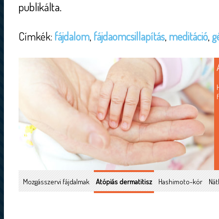
publikálta.
Címkék:
fájdalom
,
fájdaomcsillapítás
,
meditáció
,
g
Mozgásszervi fájdalmak
Atópiás dermatitisz
Hashimoto-kór
Nát