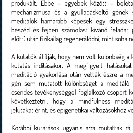
produkált. Ebbe – egyebek között – beleta
mechanizmusa és a gyulladáskeltő gének s
meditálók hamarabb képesek egy stresszke
beszéd és fejben számolást kívánó feladat
előtt) után fizikailag regenerálódni, mint soha 
A kutatók állítják, hogy nem volt különbség a 
kutatás indításakor. A megfigyelt hatásoka
meditáció gyakorlása után vették észre a me
gén sem mutatott különbséget a meditáló 
csendes tevékenységgel foglalkozó csoport kö
következtetni, hogy a mindfulness meditá
jelutakat érint, és epigenetikai változásokhoz 
Korábbi kutatások ugyanis arra mutattak rá