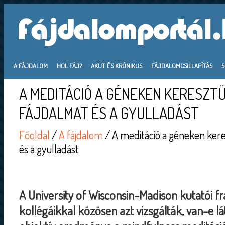
A FÁJDALOM
HOL FÁJ?
AKUT ÉS KRÓNIKUS
FÁJDALOMCSILLAPÍTÁS
A MEDITÁCIÓ A GÉNEKEN KERESZTÜ
FÁJDALMAT ÉS A GYULLADÁST
Főoldal
/
A fájdalom
/ A meditáció a géneken kere
és a gyulladást
A University of Wisconsin-Madison kutatói fr
kollégáikkal közösen azt vizsgálták, van-e l