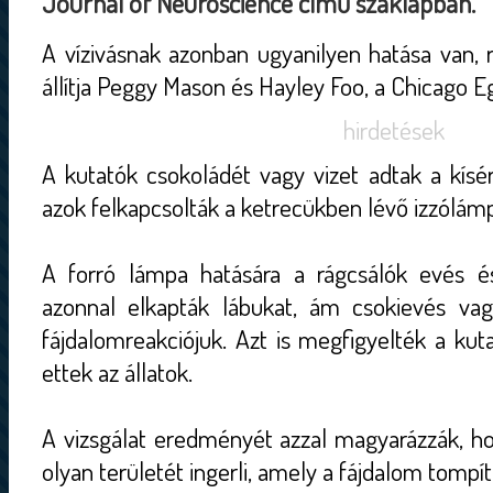
Journal of Neuroscience című szaklapban.
A vízivásnak azonban ugyanilyen hatása van, r
állítja Peggy Mason és Hayley Foo, a Chicago
hirdetések
A kutatók csokoládét vagy vizet adtak a kísé
azok felkapcsolták a ketrecükben lévő izzólámp
A forró lámpa hatására a rágcsálók evés és
azonnal elkapták lábukat, ám csokievés vag
fájdalomreakciójuk. Azt is megfigyelték a kut
ettek az állatok.
A vizsgálat eredményét azzal magyarázzák, h
olyan területét ingerli, amely a fájdalom tompít