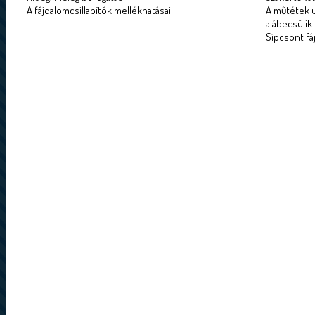
A fájdalomcsillapítók mellékhatásai
A műtétek u
alábecsülik
Sípcsont fá