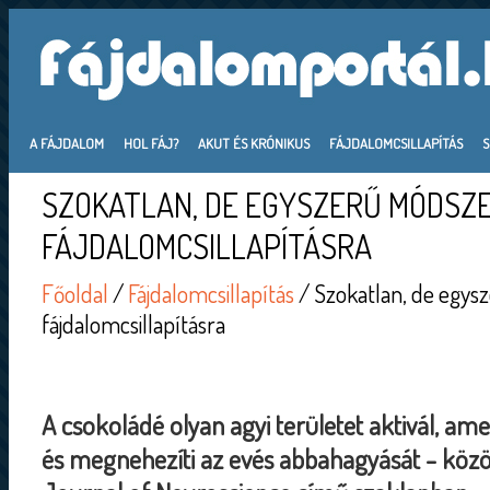
A FÁJDALOM
HOL FÁJ?
AKUT ÉS KRÓNIKUS
FÁJDALOMCSILLAPÍTÁS
SZOKATLAN, DE EGYSZERŰ MÓDSZ
FÁJDALOMCSILLAPÍTÁSRA
Főoldal
/
Fájdalomcsillapítás
/ Szokatlan, de egy
fájdalomcsillapításra
A csokoládé olyan agyi területet aktivál, ame
és megnehezíti az evés abbahagyását - közö