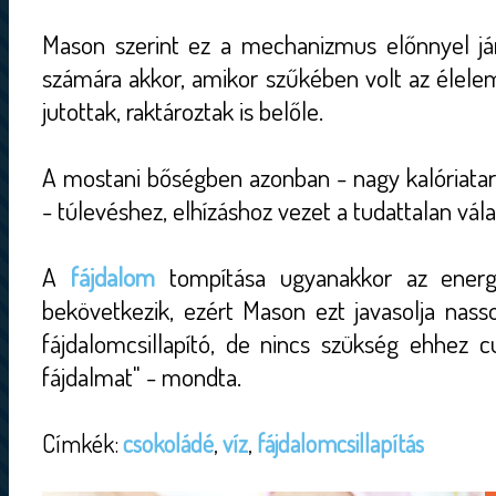
Mason szerint ez a mechanizmus előnnyel já
számára akkor, amikor szűkében volt az élele
jutottak, raktároztak is belőle.
A mostani bőségben azonban - nagy kalóriatar
- túlevéshez, elhízáshoz vezet a tudattalan vála
A
fájdalom
tompítása ugyanakkor az energ
bekövetkezik, ezért Mason ezt javasolja nasso
fájdalomcsillapító, de nincs szükség ehhez cu
fájdalmat" - mondta.
Címkék:
csokoládé
,
víz
,
fájdalomcsillapítás