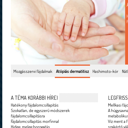
Mozgásszervi fájdalmak
Atópiás dermatitisz
Hashimoto-kór
Nát
A TÉMA KORÁBBI HÍREI
LEGFRISS
Hatékony fájdalomcsillapítás
Mellkasi fáj
Szokatlan, de egyszerű módszerek
A húgysavna
fájdalomcsillapításra
metabolikus
Fájdalomcsillapítás morfinnal
Víz ment a f
Hideg, meleg borogatás
szakértő vál