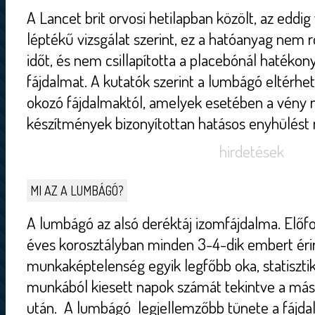
A Lancet brit orvosi hetilapban közölt, az eddi
léptékű vizsgálat szerint, ez a hatóanyag nem rö
időt, és nem csillapította a placebónál hatéko
fájdalmat. A kutatók szerint a lumbágó eltérhet a
okozó fájdalmaktól, amelyek esetében a vény 
készítmények bizonyítottan hatásos enyhülést 
hirdetések
MI AZ A LUMBÁGÓ?
A lumbágó az alsó deréktáj izomfájdalma. Előfo
éves korosztályban minden 3-4-dik embert érin
munkaképtelenség egyik legfőbb oka, statisztik
munkából kiesett napok számát tekintve a más
után. A lumbágó legjellemzőbb tünete a fájda