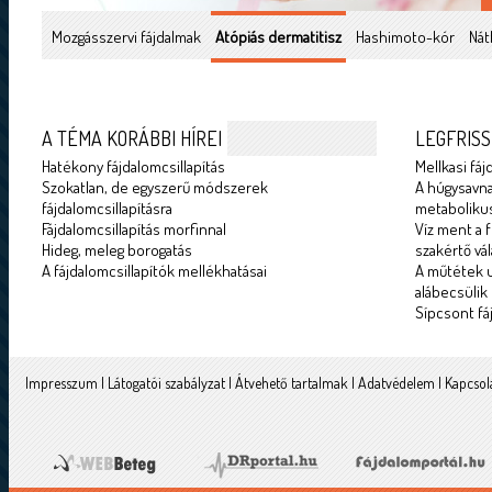
Mozgásszervi fájdalmak
Atópiás dermatitisz
Hashimoto-kór
Nát
A TÉMA KORÁBBI HÍREI
LEGFRISS
Hatékony fájdalomcsillapítás
Mellkasi fáj
Szokatlan, de egyszerű módszerek
A húgysavna
fájdalomcsillapításra
metabolikus
Fájdalomcsillapítás morfinnal
Víz ment a f
Hideg, meleg borogatás
szakértő vál
A fájdalomcsillapítók mellékhatásai
A műtétek u
alábecsülik
Sípcsont fá
Impresszum
|
Látogatói szabályzat
|
Átvehető tartalmak
|
Adatvédelem
|
Kapcsol