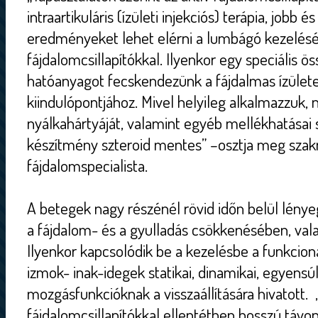
intraartikuláris (ízületi injekciós) terápia, jobb 
eredményeket lehet elérni a lumbágó kezelésé
fájdalomcsillapítókkal. Ilyenkor egy speciális ö
hatóanyagot fecskendezünk a fájdalmas ízület
kiindulópontjához. Mivel helyileg alkalmazzuk, 
nyálkahártyáját, valamint egyéb mellékhatásai 
készítmény szteroid mentes” –osztja meg sza
fájdalomspecialista.
A betegek nagy részénél rövid időn belül lénye
a fájdalom- és a gyulladás csökkenésében, vala
Ilyenkor kapcsolódik be a kezelésbe a funkcion
izmok- inak-idegek statikai, dinamikai, egyensú
mozgásfunkcióknak a visszaállítására hivatott. 
fájdalomcsillapítókkal ellentétben hosszú távo