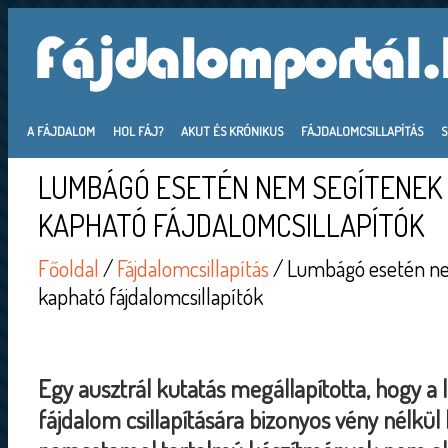
A FÁJDALOM
HOL FÁJ?
AKUT ÉS KRÓNIKUS
FÁJDALOMCSILLAPÍTÁS
LUMBÁGÓ ESETÉN NEM SEGÍTENEK
KAPHATÓ FÁJDALOMCSILLAPÍTÓK
Főoldal
/
Fájdalomcsillapítás
/ Lumbágó esetén ne
kapható fájdalomcsillapítók
Egy ausztrál kutatás megállapította, hogy 
fájdalom csillapítására bizonyos vény nélkül