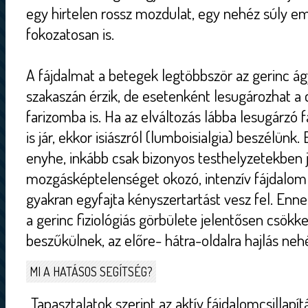
egy hirtelen rossz mozdulat, egy nehéz súly em
fokozatosan is.
A fájdalmat a betegek legtöbbször az gerinc ág
szakaszán érzik, de esetenként lesugározhat a c
farizomba is. Ha az elváltozás lábba lesugárzó 
is jár, ekkor isiászról (lumboisialgia) beszélünk
enyhe, inkább csak bizonyos testhelyzetekben 
mozgásképtelenséget okozó, intenzív fájdalom 
gyakran egyfajta kényszertartást vesz fel. En
a gerinc fiziológiás görbülete jelentősen csök
beszűkülnek, az előre- hátra-oldalra hajlás neh
MI A HATÁSOS SEGÍTSÉG?
„Tapasztalatok szerint az aktív fájdalomcsillapí