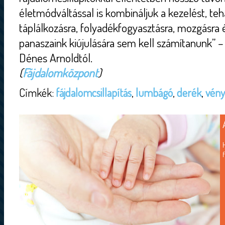
életmódváltással is kombináljuk a kezelést, te
táplálkozásra, folyadékfogyasztásra, mozgásra é
panaszaink kiújulására sem kell számítanunk” –
Dénes Arnoldtól.
(
Fájdalomközpont
)
Címkék:
fájdalomcsillapítás
,
lumbágó
,
derék
,
vény