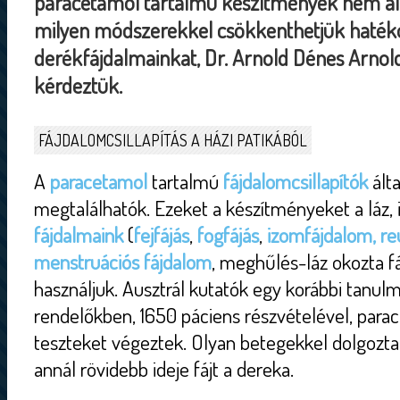
paracetamol tartalmú készítmények nem al
milyen módszerekkel csökkenthetjük haték
derékfájdalmainkat, Dr. Arnold Dénes Arnold
kérdeztük.
FÁJDALOMCSILLAPÍTÁS A HÁZI PATIKÁBÓL
A
paracetamol
tartalmú
fájdalomcsillapítók
ált
megtalálhatók. Ezeket a készítményeket a láz, 
fájdalmaink
(
fejfájás
,
fogfájás
,
izomfájdalom, r
menstruációs fájdalom
, meghűlés-láz okozta f
használjuk. Ausztrál kutatók egy korábbi tanul
rendelőkben, 1650 páciens részvételével, para
teszteket végeztek. Olyan betegekkel dolgozta
annál rövidebb ideje fájt a dereka.