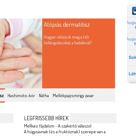
Atópiás dermatitisz
Hogyan előzzük meg a téli
fellángolásokat a babáknál?
sz
Hashimoto-kór
Nátha
Mellékpajzsmirigy zavar
LEGFRISSEBB HÍREK
Mellkasi fájdalom - A szakértő válaszol
A húgysavnak (és a fruktóznak) szerepe van a