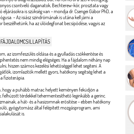
 bizonyos csontvelő daganatok, Bechterew-kór, prosztata vagy
 eljárásokra is szükség van – mondja dr. Csengei Gábor PhD, a
usa. – Az isiász szindrómának is utána kell járni a
or beszélhetünk, ha az ülőidegfonat becsípődése, vagyis az
 FÁJDALOMCSILLAPÍTÁS
om, az izomfeszülés oldása és a gyulladás csökkentése és
 pihentetés nem mindig elégséges. Ha a fájdalom néhány nap
i, hiszen számos kezelési lehetőséggel lehet segíteni. A
átlók, izomlazítók mellett gyors, hatékony segítség lehet a
a fizioterápia.
ó, hogy a puhább matrac helyett keményen feküdjön a
e, felhúzott térdekkel tehermentesíthető leginkább a gerinc.
óizmainak, a hát- és a hasizomnak erősítése – ebben hatékony
 épülő, gyógytornász által felépített mozgásprogram, ami
alakulását is.