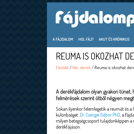
A FÁJDALOM
HOL FÁJ?
AKUT ÉS KRÓNIKUS
REUMA IS OKOZHAT D
Főoldal
/
Hát, derék
/ Reuma is okozhat deré
A derékfájdalom olyan gyakori tünet, ho
felmérések szerint ötből négyen megta
Sokan ilyenkor felemlegetik a reumát és 
különbséget.
Dr. Csengei Gábor PhD
, a Fáj
milyen betegségcsoport tulajdonképpen a r
derékfájáson.