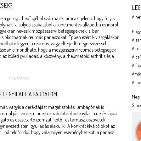
ÉSEK?
LEG
A he
 görög „rheo” igéből származik, ami azt jelenti, hogy folyik.
folynak” a súlyos szakaszból a tünetmentes állapotba és időről
 gyakran nevezik mozgásszervi betegségeknek is, bár
Hogya
k is okozhatnak reumás panaszokat. Éppen ezért kivizsgáláskor
A sa
imondható legyen a reumás, vagy elterjedt megnevezéssel
A tér
ozásban elmondható, hogy a mozgásszervi reumás betegségek
 az ízületi gyulladás, a köszvény, a rheumatoid arthritis és a
A cs
A fá
Amik
hirdetések
A meg
ELENYILALL A FÁJDALOM
Megl
Sípc
mát, vagyis a derékfájást magát szokás lumbágónak is
mmal jár, szinte minden mozdulatnál belenyilall a deréktájba
gató és összetartó izomzat, kötő- és támasztószövetek
evezett steril gyulladás alakul ki. A konkrét kiváltó okot az
eni, bár előfordul, hogy valamilyen eseményhez köti a panasz