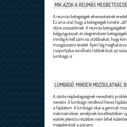
MIK AZOK A REUMÁS MEGBETEGED
A reumás betegségek elnevezésének eredete a
Ez arra utal, hogy a betegségek tünetei „át
időre visszatérnek. A reumás betegségeket
belgyógyászati és idegrendszeri betegsége
mindig ki kell zárni ez utóbbiakat, hogy k
mozgásszervi eredet. Ilyen tág meghatár
csoportjába sorolható többek közt az isiász,
lumbágó is.
LUMBÁGÓ: MINDEN MOZDULATNÁL B
A szinte népbetegségnek nevezhető problé
nevezni. A lumbágó rendkívül heves fájdalo
a fájdalom. A lumbágó okai a gerincet moz
mikrosérülései, amelynek következtében úgyn
esetek jelentős részében nem lehet kiderít
megjelenését a páciens.