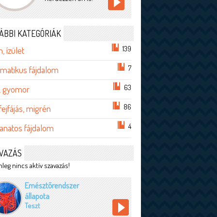
ÁBBI KATEGÓRIÁK
139
, ízület
7
matikus fájdalom
63
, gyomor
86
 fejfájás, migrén
4
anatos fájdalom
VAZÁS
leg nincs aktív szavazás!
Emésztőrendszer
állapota
Teszt