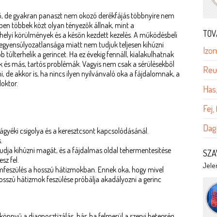
dő, de gyakran panaszt nem okozó derékfájás többnyire nem
en többek közt olyan tényezők állnak, mint a
TOV
elyi körülmények és a későn kezdett kezelés. A működésbeli
iegyensúlyozatlansága miatt nem tudjuk teljesen kihúzni
Izom
túlterhelik a gerincet. Ha ez évekig fennáll, kialakulhatnak
 és más, tartós problémák. Vagyis nem csak a sérülésekből
Reu
, de akkor is, ha nincs ilyen nyilvánvaló oka a fájdalomnak, a
oktor.
Has
Fej,
Dag
 ágyéki csigolya és a keresztcsont kapcsolódásánál.
.
udja kihúzni magát, és a fájdalmas oldal tehermentesítése
SZA
sz fel.
Jelen
izomfeszülés a hosszú hátizmokban. Ennek oka, hogy mivel
sszú hátizmok feszülése próbálja akadályozni a gerinc
önnyű a diagnosztizálás, bár, ha felmerül a szervi betegség,