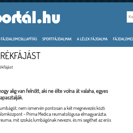
FÁJDALOMCSILLAPÍTÁS
SPORTFÁJDALMAK
A LÉLEK FÁJDALMA
FÁJDALOME
ERÉKFÁJÁST
kfájást
gy alig van felnőtt, aki ne élte volna át valaha, egyes
pasztalják.
a lumbágót, nem ismervén pontosan a két megnevezés közti
dalomközpont – Prima Medica reumatológusa elmagyarázta,
euma, mit szokás lumbágónak nevezni, és mi segíthet az erős