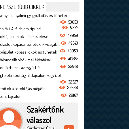
NÉPSZERŰBB CIKKEK
veny hasnyálmirigy-gyulladás és tünetei
53653
51377
n fáj? A fájdalom típusai
49959
rokfájdalom okai és kezelése
49543
dízület kopása: tünetek, kivizsgálá...
49050
ípőízület kopása: okok és tünetek
40585
jdalomcsillapítók mellékhatásai
35538
or fájdalmas az együttlét
felelő sportág hátfájdalom vagy ízül...
32327
29588
epő ok a torokfájás mögött
29167
sont fájdalom
Szakértőnk
válaszol
Kérdezzen Ön is!