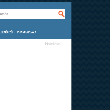
LLENŐRZŐ
PHARMAPLAZA
hirdetések