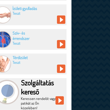
Ízületi gyulladás
Teszt
Szív- és
érrendszer
Teszt
Térdízület
Teszt
Szolgáltatás
kereső
Keressen rendelőt vagy
patikát az Ön
közelében!