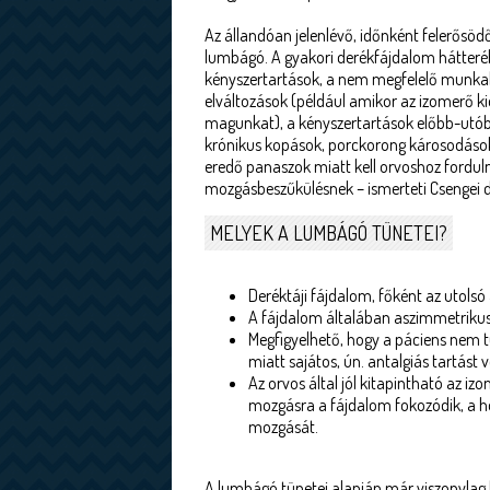
Az állandóan jelenlévő, időnként felerősö
lumbágó. A gyakori derékfájdalom hátteréb
kényszertartások, a nem megfelelő munkah
elváltozások (például amikor az izomerő k
magunkat), a kényszertartások előbb-utóbb 
krónikus kopások, porckorong károsodások
eredő panaszok miatt kell orvoshoz fordulni
mozgásbeszűkülésnek – ismerteti Csengei d
MELYEK A LUMBÁGÓ TÜNETEI?
Deréktáji fájdalom, főként az utolsó
A fájdalom általában aszimmetrikus
Megfigyelhető, hogy a páciens nem t
miatt sajátos, ún. antalgiás tartást ve
Az orvos által jól kitapintható az 
mozgásra a fájdalom fokozódik, a ho
mozgását.
A lumbágó tünetei alapján már viszonylag k