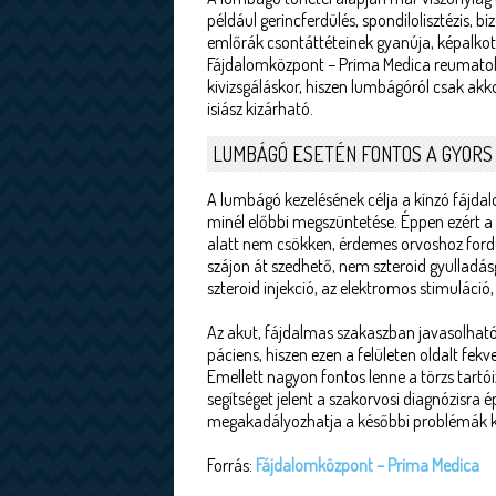
például gerincferdülés, spondilolisztézis,
emlőrák csontáttéteinek gyanúja, képalkotó
Fájdalomközpont – Prima Medica reumatológ
kivizsgáláskor, hiszen lumbágóról csak akk
isiász kizárható.
LUMBÁGÓ ESETÉN FONTOS A GYORS
A lumbágó kezelésének célja a kínzó fájdal
minél előbbi megszüntetése. Éppen ezért a
alatt nem csökken, érdemes orvoshoz forduln
szájon át szedhető, nem szteroid gyulladásg
szteroid injekció, az elektromos stimuláció, 
Az akut, fájdalmas szakaszban javasolhat
páciens, hiszen ezen a felületen oldalt fekv
Emellett nagyon fontos lenne a törzs tart
segítséget jelent a szakorvosi diagnózisra
megakadályozhatja a későbbi problémák ki
Forrás:
Fájdalomközpont – Prima Medica