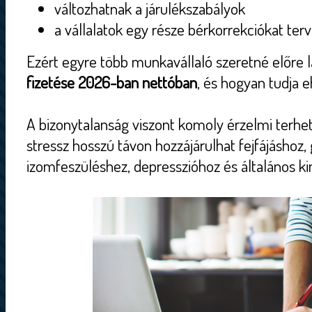
változhatnak a járulékszabályok
a vállalatok egy része bérkorrekciókat ter
Ezért egyre több munkavállaló szeretné előre l
fizetése 2026-ban nettóban
, és hogyan tudja eh
A bizonytalanság viszont komoly érzelmi terhet
stressz hosszú távon hozzájárulhat fejfájáshoz
izomfeszüléshez, depresszióhoz és általános k