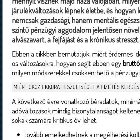
mennyit visznek majd haza valójában, milye
járulékváltozások lépnek életbe, és hogyan le
nemcsak gazdasági, hanem mentális egészség
szintű pénzügyi aggodalom jelentősen növeli
alvászavart, a fejfájást és a krónikus stresszt.
Ebben a cikkben bemutatjuk, miért érdemes id
os változásokra, hogyan segít ebben egy
bruttó
milyen módszerekkel csökkenthető a pénzügyi 
MIÉRT OKOZ EKKORA FESZÜLTSÉGET A FIZETÉS KÉRDÉS
A következő évre vonatkozó béradatok, minim
adóváltozások mindig bizonytalanságot kelten
sokak számára kritikus év lehet:
tovább emelkedhetnek a megélhetési köl