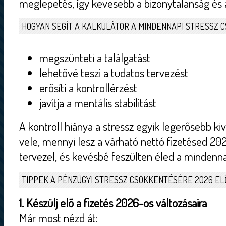
meglepetés, így kevesebb a bizonytalanság és 
HOGYAN SEGÍT A KALKULÁTOR A MINDENNAPI STRESSZ
megszünteti a találgatást
lehetővé teszi a tudatos tervezést
erősíti a kontrollérzést
javítja a mentális stabilitást
A kontroll hiánya a stressz egyik legerősebb kiv
vele, mennyi lesz a várható nettó fizetésed 2
tervezel, és kevésbé feszülten éled a mindenna
TIPPEK A PÉNZÜGYI STRESSZ CSÖKKENTÉSÉRE 2026 EL
1. Készülj elő a fizetés 2026-os változásaira
Már most nézd át: