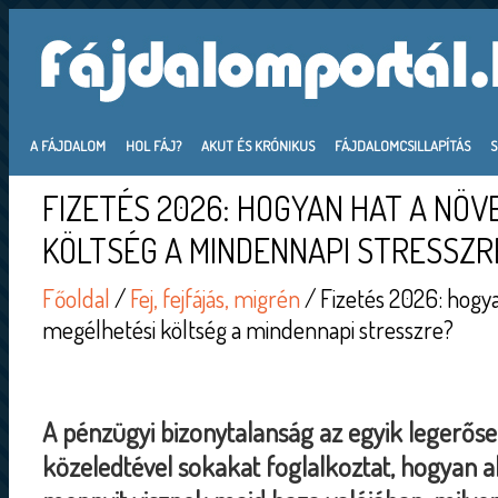
A FÁJDALOM
HOL FÁJ?
AKUT ÉS KRÓNIKUS
FÁJDALOMCSILLAPÍTÁS
FIZETÉS 2026: HOGYAN HAT A NÖ
KÖLTSÉG A MINDENNAPI STRESSZR
Főoldal
/
Fej, fejfájás, migrén
/ Fizetés 2026: hogy
megélhetési költség a mindennapi stresszre?
A pénzügyi bizonytalanság az egyik legerőse
közeledtével sokakat foglalkoztat, hogyan al