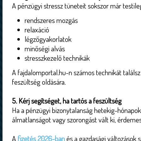
A pénzügyi stressz tüneteit sokszor már testileg
rendszeres mozgás
relaxáció
légzőgyakorlatok
minőségi alvás
stresszkezelő technikák
A fajdalomportal.hu-n számos technikát találsz 
feszültség oldására.
5. Kérj segítséget, ha tartós a feszültség
Ha a pénzügyi bizonytalanság hetekig-hónapokig
álmatlanságot vagy szorongást vált ki, érdeme
A
fizetés 2026-ban
és a gazdasági változások 