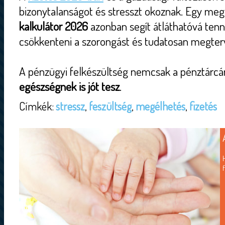
bizonytalanságot és stresszt okoznak. Egy me
kalkulátor 2026
azonban segít átláthatóvá tenn
csökkenteni a szorongást és tudatosan megterv
A pénzügyi felkészültség nemcsak a pénztárc
egészségnek is jót tesz
.
Címkék:
stressz
,
feszültség
,
megélhetés
,
fizetés