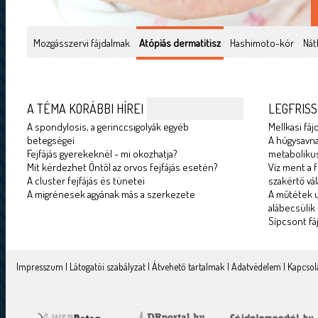
Mozgásszervi fájdalmak
Atópiás dermatitisz
Hashimoto-kór
Nát
A TÉMA KORÁBBI HÍREI
LEGFRISS
A spondylosis, a gerinccsigolyák egyéb
Mellkasi fáj
betegségei
A húgysavna
Fejfájás gyerekeknél - mi okozhatja?
metabolikus
Mit kérdezhet Öntől az orvos fejfájás esetén?
Víz ment a f
A cluster fejfájás és tünetei
szakértő vál
A migrénesek agyának más a szerkezete
A műtétek u
alábecsülik
Sípcsont fá
Impresszum
|
Látogatói szabályzat
|
Átvehető tartalmak
|
Adatvédelem
|
Kapcsol