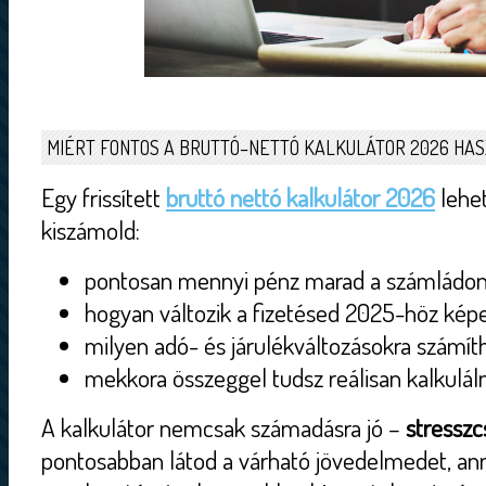
MIÉRT FONTOS A BRUTTÓ–NETTÓ KALKULÁTOR 2026 HA
Egy frissített
bruttó nettó kalkulátor 2026
lehet
kiszámold:
pontosan mennyi pénz marad a számládon 
hogyan változik a fizetésed 2025-höz kép
milyen adó- és járulékváltozásokra számít
mekkora összeggel tudsz reálisan kalkulál
A kalkulátor nemcsak számadásra jó –
stresszc
pontosabban látod a várható jövedelmedet, an