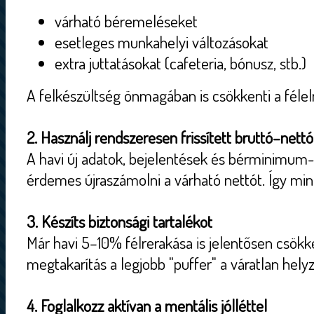
várható béremeléseket
esetleges munkahelyi változásokat
extra juttatásokat (cafeteria, bónusz, stb.)
A felkészültség önmagában is csökkenti a félel
2. Használj rendszeresen frissített bruttó–nettó
A havi új adatok, bejelentések és bérminimum-
érdemes újraszámolni a várható nettót. Így min
3. Készíts biztonsági tartalékot
Már havi 5–10% félrerakása is jelentősen csökk
megtakarítás a legjobb "puffer" a váratlan hely
4. Foglalkozz aktívan a mentális jólléttel