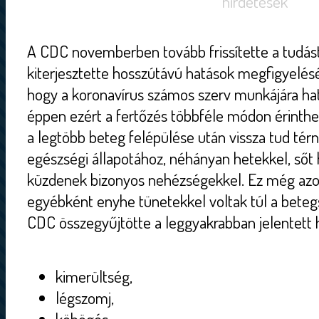
hirdetések
A CDC novemberben tovább frissítette a tudástá
kiterjesztette hosszútávú hatások megfigyelésér
hogy a koronavírus számos szerv munkájára hatá
éppen ezért a fertőzés többféle módon érinthe
a legtöbb beteg felépülése után vissza tud térn
egészségi állapotához, néhányan hetekkel, sőt
küzdenek bizonyos nehézségekkel. Ez még azokk
egyébként enyhe tünetekkel voltak túl a beteg
CDC összegyűjtötte a leggyakrabban jelentett 
kimerültség,
légszomj,