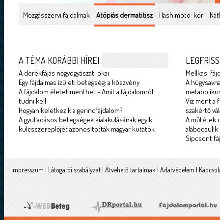
Mozgásszervi fájdalmak
Atópiás dermatitisz
Hashimoto-kór
Nát
A TÉMA KORÁBBI HÍREI
LEGFRISS
A derékfájás nőgyógyászati okai
Mellkasi fáj
Egy fájdalmas ízületi betegség: a köszvény
A húgysavna
A fájdalom életet menthet - Amit a fájdalomról
metabolikus
tudni kell
Víz ment a f
Hogyan keletkezik a gerincfájdalom?
szakértő vál
A gyulladásos betegségek kialakulásának egyik
A műtétek u
kulcsszereplőjét azonosították magyar kutatók
alábecsülik
Sípcsont fá
Impresszum
|
Látogatói szabályzat
|
Átvehető tartalmak
|
Adatvédelem
|
Kapcsol