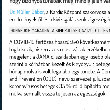
hogy bizonyos tüneteik még mindig jelen va
Dr. Müller Gábor
, a KardioKözpont szakorvosa a
eredményekről és a kivizsgálás szükségességén
HÓNAPOKIG MARADHAT A KIMERÜLTSÉG, AZ ÍZÜLETI- ÉS
A COVID-19 fertőzés hosszútávú következmény
foglalkozik, hiszen azok most váltak érzékelhet
megjelent a JAMA c. szaklapban egy kisebb ol
szerint a kórházban kezelt és kigyógyult bet
hónap múlva is volt legalább egy tünete. A Cen
and Prevention (CDC) nevű szervezet júliusba
koronavírusos betegek 35 %-ról állapította m
múlva sem állt vissza teljesen az egészségük.