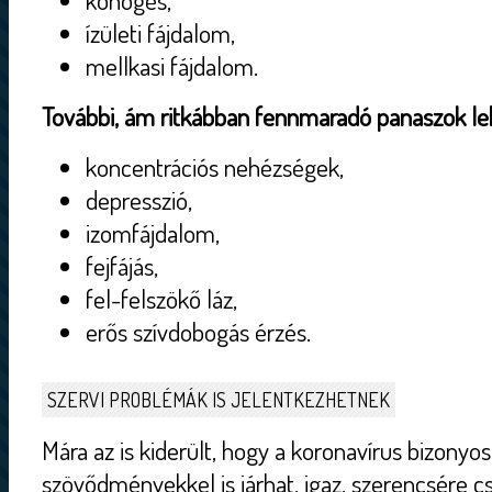
köhögés,
ízületi fájdalom,
mellkasi fájdalom.
További, ám ritkábban fennmaradó panaszok l
koncentrációs nehézségek,
depresszió,
izomfájdalom,
fejfájás,
fel-felszökő láz,
erős szívdobogás érzés.
SZERVI PROBLÉMÁK IS JELENTKEZHETNEK
Mára az is kiderült, hogy a koronavírus bizon
szövődményekkel is járhat, igaz, szerencsére c