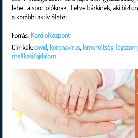
lehet a sportolóknak, illetve bárkinek, aki bizt
a korábbi aktív életét.
Forrás:
KardioKözpont
Címkék:
covid
,
koronavírus
,
kimerültség
,
légszom
mellkasi fájdalom