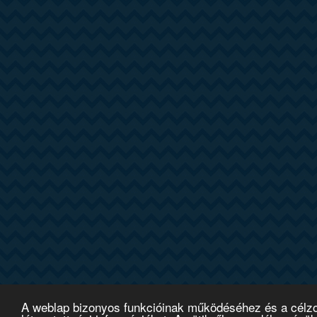
A weblap bizonyos funkcióinak működéséhez és a célzott