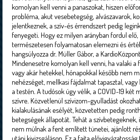
komolyan kell venni a panaszokat, hiszen előfo
probléma, akut vesebetegség, alvászavarok, k
jelentkeznek, a szív-és érrendszert pedig legi
fenyegeti. Hogy ez milyen arányban fordul elő,
természetesen folyamatosan elemezni és értéke
hangsúlyozza dr. Müller Gábor, a KardioKözpont
Mindenesetre komolyan kell venni, ha valaki a 
vagy akár hetekkel, hónapokkal később nem mú
nehézséget, mellkasi fájdalmat tapasztal, va
a testén. A tudósok úgy vélik, a COVID-19 két m
szívre. Közvetlenül szívizom-gyulladást okozha
kialakulásának esélyét, közvetetten pedig ronth
betegségek állapotát. Tehát a szívbetegeknek, i
nem múlnak a fent említett tünetei, ajánlott r
utáni kivizsgáláson. Ez a fajta elővigyázatossá