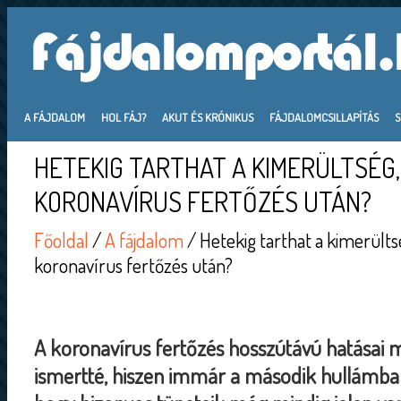
A FÁJDALOM
HOL FÁJ?
AKUT ÉS KRÓNIKUS
FÁJDALOMCSILLAPÍTÁS
HETEKIG TARTHAT A KIMERÜLTSÉG,
KORONAVÍRUS FERTŐZÉS UTÁN?
Főoldal
/
A fájdalom
/ Hetekig tarthat a kimerülts
koronavírus fertőzés után?
A koronavírus fertőzés hosszútávú hatásai
ismertté, hiszen immár a második hullámban