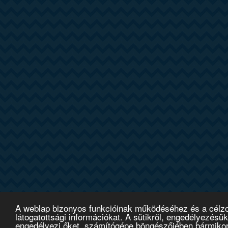
A weblap bizonyos funkcióinak működéséhez és a célzott
látogatottsági információkat. A sütikről, engedélyezésük
engedélyezi őket, számítógépe böngészőjében bármikor be