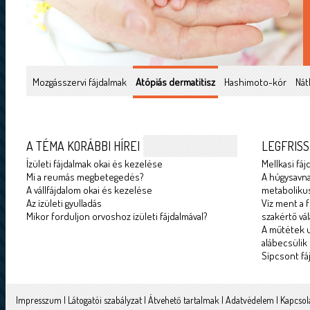
Mozgásszervi fájdalmak
Atópiás dermatitisz
Hashimoto-kór
Nát
A TÉMA KORÁBBI HÍREI
LEGFRISS
Ízületi fájdalmak okai és kezelése
Mellkasi fáj
Mi a reumás megbetegedés?
A húgysavna
A vállfájdalom okai és kezelése
metabolikus
Az ízületi gyulladás
Víz ment a f
Mikor forduljon orvoshoz ízületi fájdalmával?
szakértő vál
A műtétek u
alábecsülik
Sípcsont fá
Impresszum
|
Látogatói szabályzat
|
Átvehető tartalmak
|
Adatvédelem
|
Kapcsol