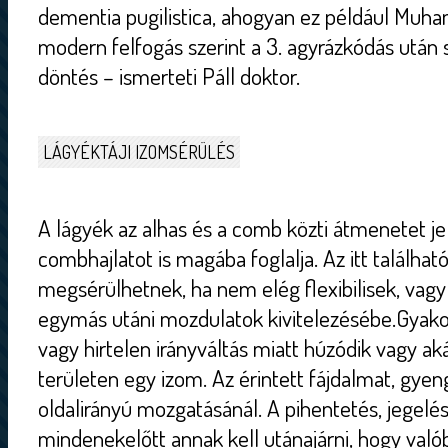
dementia pugilistica, ahogyan ez például Muham
modern felfogás szerint a 3. agyrázkódás után
döntés – ismerteti Páll doktor.
LÁGYÉKTÁJI IZOMSÉRÜLÉS
A lágyék az alhas és a comb közti átmenetet je
combhajlatot is magába foglalja. Az itt találha
megsérülhetnek, ha nem elég flexibilisek, vagy 
egymás utáni mozdulatok kivitelezésébe.Gyakori
vagy hirtelen irányváltás miatt húzódik vagy ak
területen egy izom. Az érintett fájdalmat, gye
oldalirányú mozgatásánál. A pihentetés, jegelés 
mindenekelőtt annak kell utánajárni, hogy való