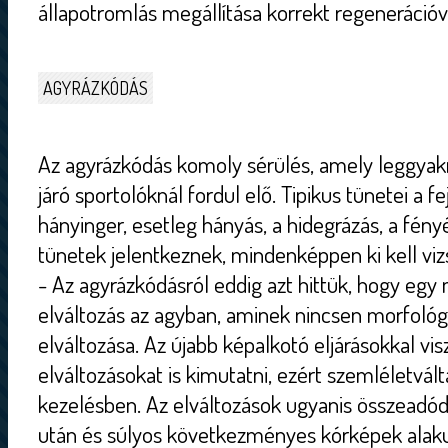
állapotromlás megállítása korrekt regenerációv
AGYRÁZKÓDÁS
Az agyrázkódás komoly sérülés, amely leggyak
járó sportolóknál fordul elő. Tipikus tünetei a fe
hányinger, esetleg hányás, a hidegrázás, a fén
tünetek jelentkeznek, mindenképpen ki kell vizs
- Az agyrázkódásról eddig azt hittük, hogy egy 
elváltozás az agyban, aminek nincsen morfológ
elváltozása. Az újabb képalkotó eljárásokkal vis
elváltozásokat is kimutatni, ezért szemléletvál
kezelésben. Az elváltozások ugyanis összeadód
után és súlyos következményes kórképek alakuln