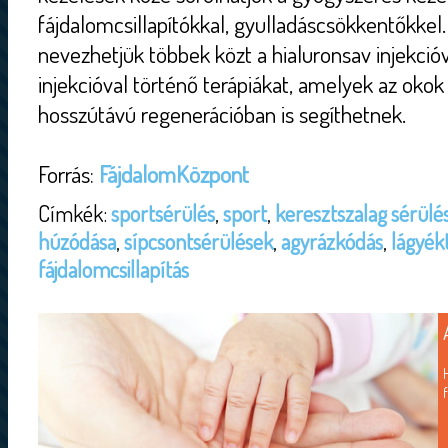
fájdalomcsillapítókkal, gyulladáscsökkentőkkel.
nevezhetjük többek közt a hialuronsav injekcióv
injekcióval történő terápiákat, amelyek az oko
hosszútávú regenerációban is segíthetnek.
Forrás:
FájdalomKözpont
Címkék:
sportsérülés
,
sport
,
keresztszalag sérülé
húzódása
,
sípcsontsérülések
,
agyrázkódás
,
lágyékt
fájdalomcsillapítás