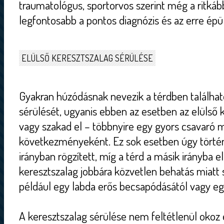
traumatológus, sportorvos szerint még a ritkább
legfontosabb a pontos diagnózis és az erre épü
ELÜLSŐ KERESZTSZALAG SÉRÜLÉSE
Gyakran húzódásnak nevezik a térdben találhat
sérülését, ugyanis ebben az esetben az elülső 
vagy szakad el – többnyire egy gyors csavaró 
következményeként. Ez sok esetben úgy történi
irányban rögzített, míg a térd a másik irányba e
keresztszalag jobbára közvetlen behatás miatt 
például egy labda erős becsapódásától vagy eg
A keresztszalag sérülése nem feltétlenül okoz e