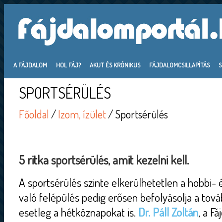
A FÁJDALOM
HOL FÁJ?
AKUT ÉS KRÓNIKUS
FÁJDALOMCSILLAPÍTÁS
SPORTSÉRÜLÉS
Főoldal
/
Izom, ízület
/ Sportsérülés
5 ritka sportsérülés, amit kezelni kell.
A sportsérülés szinte elkerülhetetlen a hobbi- 
való felépülés pedig erősen befolyásolja a tov
esetleg a hétköznapokat is.
Dr. Páll Zoltán
, a F