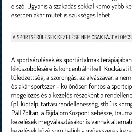
e szó. Ugyanis a szakadás sokkal komolyabb ke
esetben akár műtét is szükséges lehet.
A SPORTSÉRÜLÉSEK KEZELÉSE NEM CSAK FÁJDALOMCS
A sportsérülések és sportártalmak terápiájában 
kiküszöbölésére is koncentrálni kell. Kockázati
túledzettség, a szorongás, az alvászavar, a n
és akár sportszer – különösen fontos a sportci
megelőzés és a kezelés részeként a rendellene
(pl. lúdtalp, tartási rendellenesség, stb.) is korri
Páll Zoltán, a FájdalomKözpont sebésze, trauma
kezelések megválasztásakor is vannak alternatí
kezelések közé sorolhatjuk a gyógyszeres keze