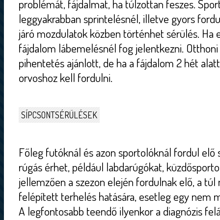
problémát, fájdalmat, ha túlzottan feszes. Spo
leggyakrabban sprintelésnél, illetve gyors ford
járó mozdulatok közben történhet sérülés. Ha e
fájdalom lábemelésnél fog jelentkezni. Ottho
pihentetés ajánlott, de ha a fájdalom 2 hét alat
orvoshoz kell fordulni.
SÍPCSONTSÉRÜLÉSEK
Főleg futóknál és azon sportolóknál fordul elő 
rúgás érhet, például labdarúgókat, küzdősporto
jellemzően a szezon elején fordulnak elő, a túl
felépített terhelés hatására, esetleg egy nem m
A legfontosabb teendő ilyenkor a diagnózis felál