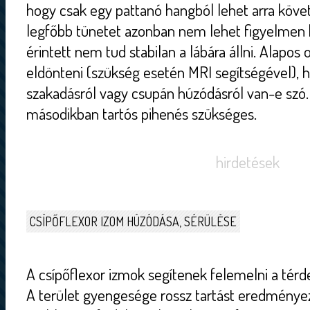
hogy csak egy pattanó hangból lehet arra követ
legfőbb tünetet azonban nem lehet figyelmen k
érintett nem tud stabilan a lábára állni. Alapos 
eldönteni (szükség esetén MRI segítségével), h
szakadásról vagy csupán húzódásról van-e szó.
másodikban tartós pihenés szükséges.
hirdetések
CSÍPŐFLEXOR IZOM HÚZÓDÁSA, SÉRÜLÉSE
A csípőflexor izmok segítenek felemelni a térdek
A terület gyengesége rossz tartást eredményez