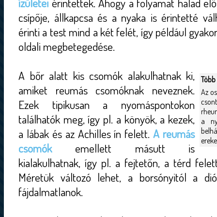
ízületei
érintettek. Ahogy a folyamat halad előr
csípője, állkapcsa és a nyaka is érintetté vál
érinti a test mind a két felét, így például gyako
oldali megbetegedése.
A bőr alatt kis csomók alakulhatnak ki,
Több 
amiket reumás csomóknak neveznek.
Az os
cson
Ezek tipikusan a nyomáspontokon
rheum
találhatók meg, így pl. a könyök, a kezek,
a ny
belhá
a lábak és az Achilles ín felett.
A reumás
ereket
csomók
emellett másutt is
kialakulhatnak, így pl. a fejtetőn, a térd fele
Méretük változó lehet, a borsónyitól a dión
fájdalmatlanok.