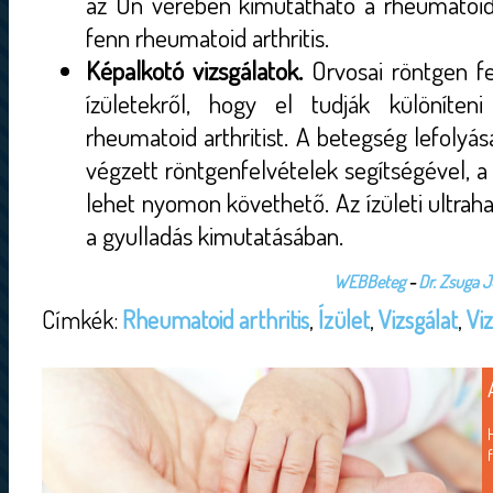
az Ön vérében kimutatható a rheumatoid
fenn rheumatoid arthritis.
Képalkotó vizsgálatok.
Orvosai röntgen fe
ízületekről, hogy el tudják különíteni
rheumatoid arthritist. A betegség lefoly
végzett röntgenfelvételek segítségével, a
lehet nyomon követhető. Az ízületi ultrah
a gyulladás kimutatásában.
WEBBeteg
-
Dr. Zsuga J
Címkék:
Rheumatoid arthritis
,
Ízület
,
Vizsgálat
,
Vi