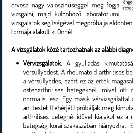
öng
orvosa nagy valószínűséggel meg fogja
rende
vizsgálni, majd különböző laboratóriumi
vizsgálatok segítségével megpróbálja eldönteni
formája alakult ki Önnél.
A vizsgálatok közé tartozhatnak az alábbi diag
Vérvizsgálatok.
A gyulladás kimutatásá
vérsüllyedést. A rheumatoid arthritises b
a vérsüllyedés, ezért ez az érték magasa
osteoarthritises betegeknél, mivel ott 
normális lesz. Egy másik vérvizsgálattal
antitestet (fehérjét) próbálják meg kimut
arthritises betegnél idővel kialakul ez a 
betegség korai szakaszában hiányozhat. E