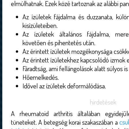
elmúlhatnak. Ezek közé tartoznak az alábbi pan
Az ízületek fájdalma és duzzanata, kül
kisízületeiben.
Az ízületek általános fájdalma, mer
követően és pihentetés után.
Az érintett ízületek mozgékonysága csökk
Az érintett ízületekhez kapcsolódó izmok 
Fáradtság, ami fellángolások alatt súlyos is
Hőemelkedés.
Idővel az ízületek deformálódása.
hirdetések
A rheumatoid arthritis általában egyidejű
tüneteket. A betegség korai szakaszában a
csuk