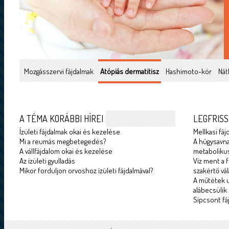
Mozgásszervi fájdalmak
Atópiás dermatitisz
Hashimoto-kór
Nát
A TÉMA KORÁBBI HÍREI
LEGFRISS
Ízületi fájdalmak okai és kezelése
Mellkasi fáj
Mi a reumás megbetegedés?
A húgysavna
A vállfájdalom okai és kezelése
metabolikus
Az ízületi gyulladás
Víz ment a f
Mikor forduljon orvoshoz ízületi fájdalmával?
szakértő vál
A műtétek u
alábecsülik
Sípcsont fá