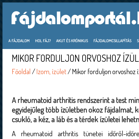
A FÁJDALOM
HOL FÁJ?
AKUT ÉS KRÓNIKUS
FÁJDALOMCSILLAPÍTÁS
MIKOR FORDULJON ORVOSHOZ ÍZÜL
Főoldal
/
Izom, ízület
/ Mikor forduljon orvoshoz í
A rheumatoid arthritis rendszerint a test min
egyidejűleg több ízületben okoz fájdalmat, 
csukló, a kéz, a láb és a térdek ízületei lehet
A rheumatoid arthritis tünetei időről-idő