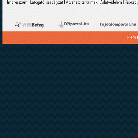
Impresszum
|
Látogatói szabályzat
|
Átvehető tartalmak
|
Adatvédelem
|
Kapcsol
2026 F