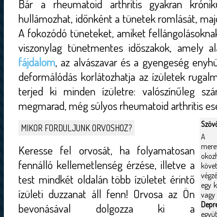
Bár a rheumatoid arthritis gyakran krónik
hullámozhat, időnként a tünetek romlását, ma
A fokozódó tüneteket, amiket fellángolásoknak
viszonylag tünetmentes időszakok, amely a
fájdalom
, az alvászavar és a gyengeség enyhül
deformálódás korlátozhatja az ízületek ruga
terjed ki minden ízületre: valószínűleg sz
megmarad, még súlyos rheumatoid arthritis ese
Szöv
MIKOR FORDULJUNK ORVOSHOZ?
A r
mere
Keresse fel orvosát, ha folyamatosan
okoz
fennálló kellemetlenség érzése, illetve a
köve
végzé
test mindkét oldalán több ízületet érintő
egy k
ízületi duzzanat áll fenn! Orvosa az Ön
vagy 
Depr
bevonásával dolgozza ki a
együt