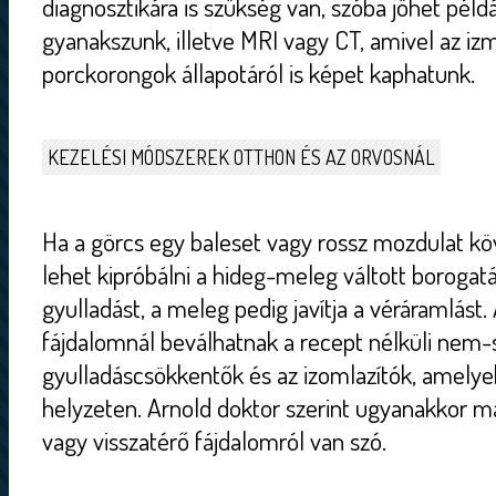
diagnosztikára is szükség van, szóba jöhet péld
gyanakszunk, illetve MRI vagy CT, amivel az iz
porckorongok állapotáról is képet kaphatunk.
KEZELÉSI MÓDSZEREK OTTHON ÉS AZ ORVOSNÁL
Ha a görcs egy baleset vagy rossz mozdulat 
lehet kipróbálni a hideg-meleg váltott borogatá
gyulladást, a meleg pedig javítja a véráramlást.
fájdalomnál beválhatnak a recept nélküli nem-
gyulladáscsökkentők és az izomlazítók, amelye
helyzeten. Arnold doktor szerint ugyanakkor má
vagy visszatérő fájdalomról van szó.