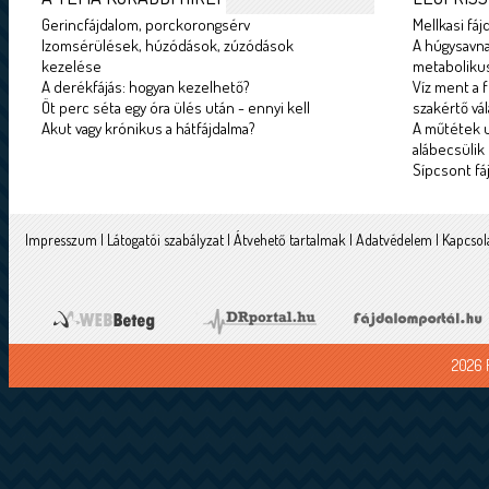
Gerincfájdalom, porckorongsérv
Mellkasi fáj
Izomsérülések, húzódások, zúzódások
A húgysavna
kezelése
metabolikus
A derékfájás: hogyan kezelhető?
Víz ment a f
Öt perc séta egy óra ülés után - ennyi kell
szakértő vál
Akut vagy krónikus a hátfájdalma?
A műtétek u
alábecsülik
Sípcsont fá
Impresszum
|
Látogatói szabályzat
|
Átvehető tartalmak
|
Adatvédelem
|
Kapcsol
2026 F