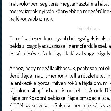
máskülönben segítene megtámasztani a hátat.
merev izmok nyilván könnyebben megsérülnek,
hajlékonyabb izmok.
hirdetések
Természetesen komolyabb betegségek is okozha
például csigolyacsúszással, gerincferdüléssel,
és sérülésével, ízületi gyulladással vagy csigo
Ahhoz, hogy megállapíthassuk, pontosan mi ok
derékfájdalmat, ismernünk kell a részleteket: m
jelentkezik a görcs, milyen fokú a fájdalom, mi 
fájdalomcsillapításban – ismerteti dr. Arnold D
FájdalomKözpont sebésze, fájdalomspecialista, 
/ TCM szakorvosa. – Sok esetben a fizikális viz