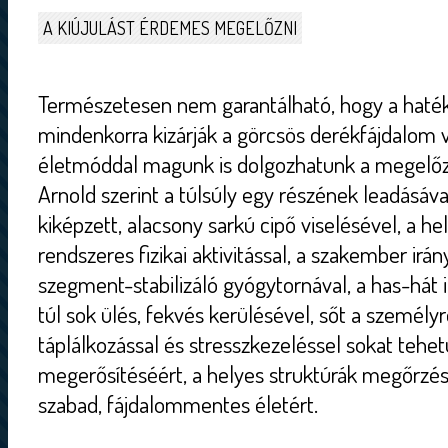
A KIÚJULÁST ÉRDEMES MEGELŐZNI
Természetesen nem garantálható, hogy a haté
mindenkorra kizárják a görcsös derékfájdalom v
életmóddal magunk is dolgozhatunk a megelőz
Arnold szerint a túlsúly egy részének leadásáv
kiképzett, alacsony sarkú cipő viselésével, a hel
rendszeres fizikai aktivitással, a szakember irán
szegment-stabilizáló gyógytornával, a has-hát 
túl sok ülés, fekvés kerülésével, sőt a személy
táplálkozással és stresszkezeléssel sokat tehe
megerősítéséért, a helyes struktúrák megőrzés
szabad, fájdalommentes életért.