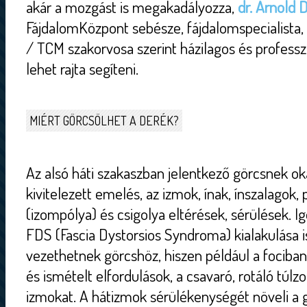
akár a mozgást is megakadályozza,
dr. Arnold
FájdalomKözpont sebésze, fájdalomspecialista, 
/ TCM szakorvosa szerint házilagos és professzi
lehet rajta segíteni.
MIÉRT GÖRCSÖLHET A DERÉK?
Az alsó háti szakaszban jelentkező görcsnek ok
kivitelezett emelés, az izmok, ínak, ínszalagok,
(izompólya) és csigolya eltérések, sérülések. I
FDS (Fascia Dystorsios Syndroma) kialakulása is
vezethetnek görcshöz, hiszen például a fociban
és ismételt elfordulások, a csavaró, rotáló túlz
izmokat. A hátizmok sérülékenységét növeli a