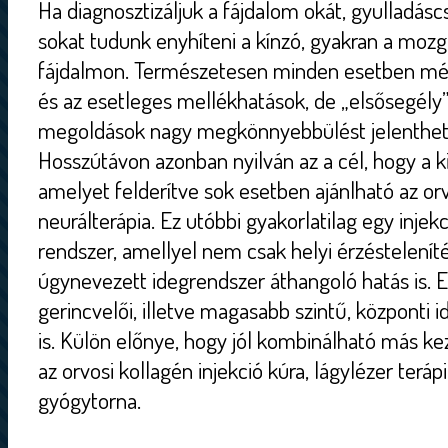
Ha diagnosztizáljuk a fájdalom okát, gyulladásc
sokat tudunk enyhíteni a kínzó, gyakran a mozg
fájdalmon. Természetesen minden esetben mé
és az esetleges mellékhatások, de „elsősegély
megoldások nagy megkönnyebbülést jelenthet
Hosszútávon azonban nyilván az a cél, hogy a ki
amelyet felderítve sok esetben ajánlható az or
neurálterápia. Ez utóbbi gyakorlatilag egy inje
rendszer, amellyel nem csak helyi érzésteleníté
úgynevezett idegrendszer áthangoló hatás is. E
gerincvelői, illetve magasabb szintű, központi 
is. Külön előnye, hogy jól kombinálható más kez
az orvosi kollagén injekció kúra, lágylézer terá
gyógytorna.