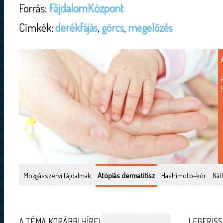
Forrás:
FájdalomKözpont
Címkék:
derékfájás
,
görcs
,
megelőzés
Mozgásszervi fájdalmak
Atópiás dermatitisz
Hashimoto-kór
Nát
A TÉMA KORÁBBI HÍREI
LEGFRISS