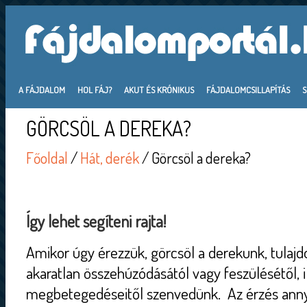
A FÁJDALOM
HOL FÁJ?
AKUT ÉS KRÓNIKUS
FÁJDALOMCSILLAPÍTÁS
GÖRCSÖL A DEREKA?
Főoldal
/
Hát, derék
/ Görcsöl a dereka?
Így lehet segíteni rajta!
Amikor úgy érezzük, görcsöl a derekunk, tulaj
akaratlan összehúzódásától vagy feszülésétől, i
megbetegedéseitől szenvedünk. Az érzés annyi