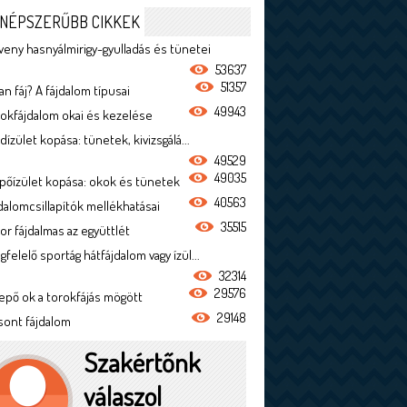
NÉPSZERŰBB CIKKEK
veny hasnyálmirigy-gyulladás és tünetei
53637
51357
n fáj? A fájdalom típusai
49943
rokfájdalom okai és kezelése
dízület kopása: tünetek, kivizsgálá...
49529
49035
ípőízület kopása: okok és tünetek
40563
jdalomcsillapítók mellékhatásai
35515
or fájdalmas az együttlét
felelő sportág hátfájdalom vagy ízül...
32314
29576
epő ok a torokfájás mögött
29148
sont fájdalom
Szakértőnk
válaszol