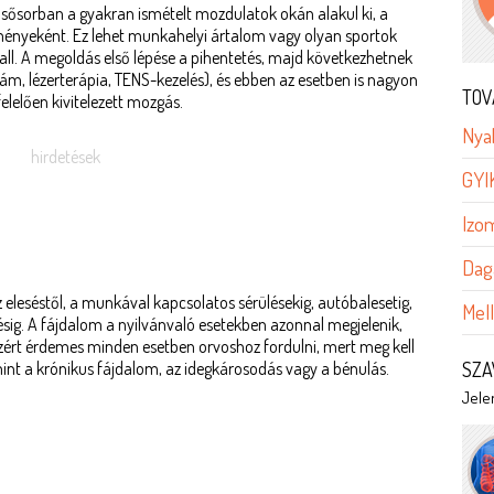
lsősorban a gyakran ismételt mozdulatok okán alakul ki, a
ményeként. Ez lehet munkahelyi ártalom vagy olyan sportok
ball. A megoldás első lépése a pihentetés, majd következhetnek
llám, lézerterápia, TENS-kezelés), és ebben az esetben is nagyon
TOV
elelően kivitelezett mozgás.
Nyak
hirdetések
GYI
Izom
Dag
 eleséstől, a munkával kapcsolatos sérülésekig, autóbalesetig,
Mel
lésig. A fájdalom a nyilvánvaló esetekben azonnal megjelenik,
zért érdemes minden esetben orvoshoz fordulni, mert meg kell
mint a krónikus fájdalom, az idegkárosodás vagy a bénulás.
SZA
Jelen