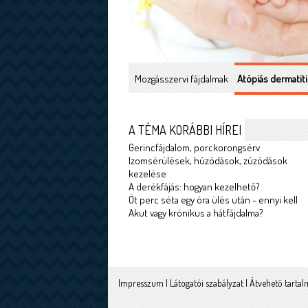
Mozgásszervi fájdalmak
Atópiás dermatiti
A TÉMA KORÁBBI HÍREI
Gerincfájdalom, porckorongsérv
Izomsérülések, húzódások, zúzódások
kezelése
A derékfájás: hogyan kezelhető?
Öt perc séta egy óra ülés után - ennyi kell
Akut vagy krónikus a hátfájdalma?
Impresszum
|
Látogatói szabályzat
|
Átvehető tarta