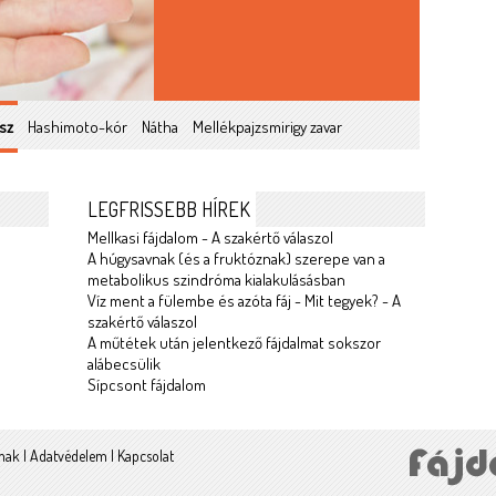
sz
Hashimoto-kór
Nátha
Mellékpajzsmirigy zavar
LEGFRISSEBB HÍREK
Mellkasi fájdalom - A szakértő válaszol
A húgysavnak (és a fruktóznak) szerepe van a
metabolikus szindróma kialakulásásban
Víz ment a fülembe és azóta fáj - Mit tegyek? - A
szakértő válaszol
A műtétek után jelentkező fájdalmat sokszor
alábecsülik
Sípcsont fájdalom
lmak
|
Adatvédelem
|
Kapcsolat