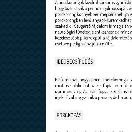
A porckorongok kívülről körkörös gyűrűkből
hogy biztosítsák a gerinc rugalmasságát, és
porckorong könnyebben megsérülhet, így eg
porckorongban lévő anyag kitüremkedhet és
szakad ki. Kisugárzó fájdalom is megjelenhe
neurológiai tünetek jelentkezhetnek, mint
kezelése több pillérre épül: a fájdalomterá
esetben pedig szóba jön a műtét.
IDEGBECSÍPŐDÉS
Előfordulhat, hogy éppen a porckorongsérv
miatt is kialakulhat az éles fájdalommal j
izommerevség. Az októl függ a kezelés is, h
injekcióval megszűnik a panasz, de ha porck
PORCKOPÁS