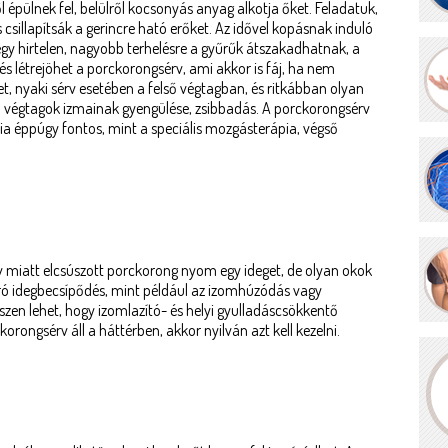
 épülnek fel, belülről kocsonyás anyag alkotja őket. Feladatuk,
 csillapítsák a gerincre ható erőket. Az idővel kopásnak induló
y hirtelen, nagyobb terhelésre a gyűrűk átszakadhatnak, a
 létrejöhet a porckorongsérv, ami akkor is fáj, ha nem
t, nyaki sérv esetében a felső végtagban, és ritkábban olyan
 a végtagok izmainak gyengülése, zsibbadás. A porckorongsérv
pia éppúgy fontos, mint a speciális mozgásterápia, végső
 miatt elcsúszott porckorong nyom egy ideget, de olyan okok
áró idegbecsípődés, mint például az izomhúzódás vagy
iszen lehet, hogy izomlazító- és helyi gyulladáscsökkentő
orongsérv áll a háttérben, akkor nyilván azt kell kezelni.