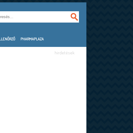
LLENŐRZŐ
PHARMAPLAZA
hirdetések