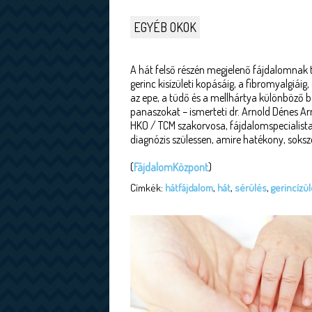
EGYÉB OKOK
A hát felső részén megjelenő fájdalomnak 
gerinc kisízületi kopásáig, a fibromyalgiái
az epe, a tüdő és a mellhártya különböző b
panaszokat – ismerteti dr. Arnold Dénes Ar
HKO / TCM szakorvosa, fájdalomspecialista.
diagnózis szülessen, amire hatékony, soksz
(
FájdalomKözpont
)
Címkék:
hátfájdalom
,
hát
,
sérülés
,
gerincízül