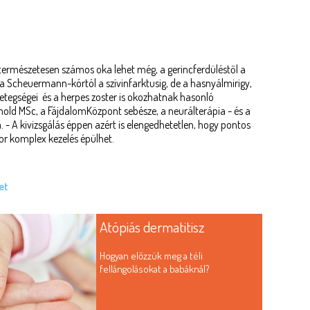
természetesen számos oka lehet még, a gerincferdüléstől a
g, a Scheuermann-kórtól a szívinfarktusig, de a hasnyálmirigy,
etegségei és a herpes zoster is okozhatnak hasonló
nold MSc, a FájdalomKözpont sebésze, a neurálterápia - és a
 - A kivizsgálás éppen azért is elengedhetetlen, hogy pontos
or komplex kezelés épülhet.
et
Atópiás dermatitisz
Hogyan előzzük meg a téli
fellángolásokat a babáknál?