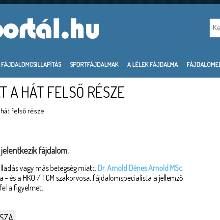
FÁJDALOMCSILLAPÍTÁS
SPORTFÁJDALMAK
A LÉLEK FÁJDALMA
FÁJDALOME
AT A HÁT FELSŐ RÉSZE
a hát felső része
jelentkezik fájdalom.
yulladás vagy más betegség miatt.
Dr. Arnold Dénes Arnold MSc
,
a - és a HKO / TCM szakorvosa, fájdalomspecialista a jellemző
fel a figyelmet.
ASZA