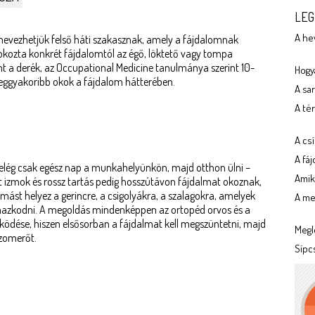
LEG
A he
t nevezhetjük felső háti szakasznak, amely a fájdalomnak
okozta konkrét fájdalomtól az égő, löktető vagy tompa
int a derék, az Occupational Medicine tanulmánya szerint 10-
Hogya
a leggyakoribb okok a fájdalom hátterében.
A sa
A tér
A cs
A fá
: elég csak egész nap a munkahelyünkön, majd otthon ülni –
Amik
t izmok és rossz tartás pedig hosszútávon fájdalmat okoznak,
yomást helyez a gerincre, a csigolyákra, a szalagokra, amelyek
A meg
lmazkodni. A megoldás mindenképpen az ortopéd orvos és a
dése, hiszen elsősorban a fájdalmat kell megszüntetni, majd
Megl
 izomerőt.
Sípc