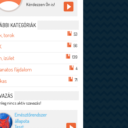
Kérdezzen Ön is!
ÁBBI KATEGÓRIÁK
53
, torok
56
K
139
, ízület
4
anatos fájdalom
71
lkas
VAZÁS
leg nincs aktív szavazás!
Emésztőrendszer
állapota
Teszt