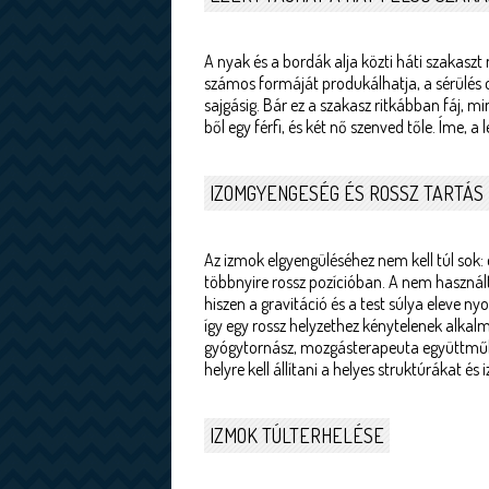
A nyak és a bordák alja közti háti szakasz
számos formáját produkálhatja, a sérülés 
sajgásig. Bár ez a szakasz ritkábban fáj, m
ből egy férfi, és két nő szenved tőle. Íme, 
IZOMGYENGESÉG ÉS ROSSZ TARTÁS
Az izmok elgyengüléséhez nem kell túl sok
többnyire rossz pozícióban. A nem használ
hiszen a gravitáció és a test súlya eleve n
így egy rossz helyzethez kénytelenek alka
gyógytornász, mozgásterapeuta együttműkö
helyre kell állítani a helyes struktúrákat és
IZMOK TÚLTERHELÉSE