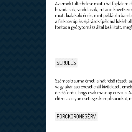
Az izmok túlterhelése miatti hátfájdalom e
húzódások, rándulások, irritáció következ
miatt kialakuló érzés, mint például a base
a fizikoterápiás eljárások (például lökéshu
fontos a gyógytornász által beállított, megf
SÉRÜLÉS
Számos trauma érheti a hát felső részét, az
vagy akár szerencsétlenül kivitelezett eme
de előfordul, hogy csak másnap érezzük. A
előzni az olyan esetleges komplikációkat, 
PORCKORONGSÉRV