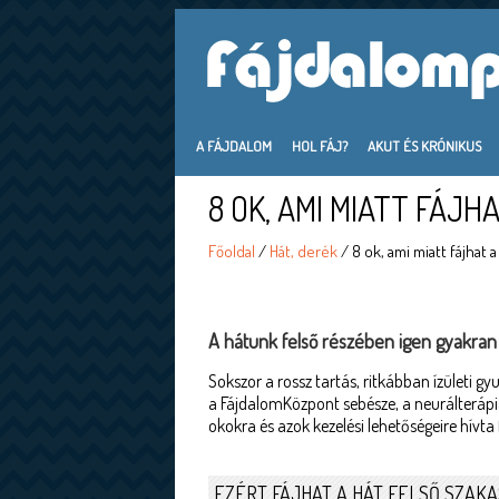
A FÁJDALOM
HOL FÁJ?
AKUT ÉS KRÓNIKUS
8 OK, AMI MIATT FÁJH
Főoldal
/
Hát, derék
/ 8 ok, ami miatt fájhat 
A hátunk felső részében igen gyakran 
Sokszor a rossz tartás, ritkábban ízületi g
a FájdalomKözpont sebésze, a neurálterápi
okokra és azok kezelési lehetőségeire hívta 
EZÉRT FÁJHAT A HÁT FELSŐ SZAK