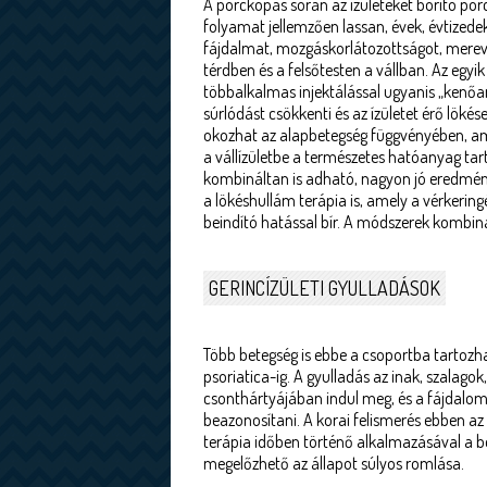
A porckopás során az ízületeket borító porc 
folyamat jellemzően lassan, évek, évtized
fájdalmat, mozgáskorlátozottságot, merev
térdben és a felsőtesten a vállban. Az egyi
többalkalmas injektálással ugyanis „kenőa
súrlódást csökkenti és az ízületet érő löké
okozhat az alapbetegség függvényében, ame
a vállízületbe a természetes hatóanyag tart
kombináltan is adható, nagyon jó eredménye
a lökéshullám terápia is, amely a vérkering
beindító hatással bír. A módszerek kombin
GERINCÍZÜLETI GYULLADÁSOK
Több betegség is ebbe a csoportba tartozha
psoriatica-ig. A gyulladás az inak, szalagok
csonthártyájában indul meg, és a fájdalom,
beazonosítani. A korai felismerés ebben a
terápia időben történő alkalmazásával a 
megelőzhető az állapot súlyos romlása.