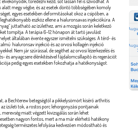
elvékonyodik, töredezni kezd, sőt lassan fel is szívódhat. A
ek alatt megy végbe, és az esetek döntő többségében komoly
séget, egyes esetekben deformitásokat okoz a csípőben, a
k leghatékonyabb eszköz ellene a hialuronsavas injekciókúra. A
nyag” juttatható az ízülethez, ami a mozgás során keletkező
seket tompítja. A terápia 6-12 hónapon át tartó javulást
lyet általában évente egyszer ismételni szükséges. A térd- és
almú hialuronsav injekció és az orvosi kollagén injekció
kkel. Nem jár szúrással, de segíthet az orvosi lézerkezelés és
és- és anyagcsere élénkítésével fájdalomcsillapító és regerációt
ációja pedig egyes esetekben fokozhatja a hatékonyságot.
t, a Bechterew betegségtől a pikkelysömört kísérő arthritis
, az ízületi tok, a rostos porc lehorgonyzási pontjainak
 merevség miatt végzett kivizsgálás során lehet
z esetben nagyon fontos, mert a ma már elérhető hatékony
betegség természetes lefolyása kedvezően módosítható és