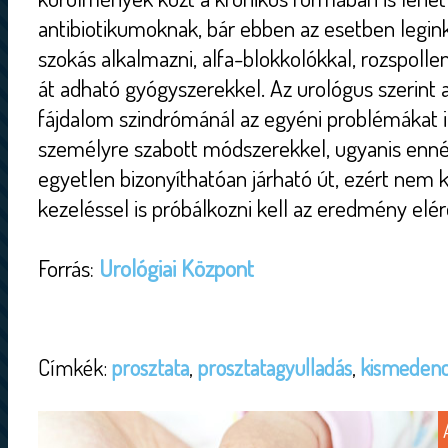
antibiotikumoknak, bár ebben az esetben legin
szokás alkalmazni, alfa-blokkolókkal, rozspolle
át adható gyógyszerekkel. Az urológus szerint 
fájdalom szindrómánál az egyéni problémákat 
személyre szabott módszerekkel, ugyanis enné
egyetlen bizonyíthatóan járható út, ezért nem k
kezeléssel is próbálkozni kell az eredmény elé
Forrás:
Urológiai Központ
Címkék:
prosztata
,
prosztatagyulladás
,
kismeden