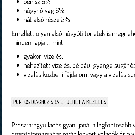
pénisz 6%
húgyhólyag 6%
hát alsó része 2%
Emellett olyan alsó húgyúti tünetek is megnehe
mindennapjait, mint:
gyakori vizelés,
nehezített vizelés, például gyenge sugár é
vizelés közbeni fájdalom, vagy a vizelés s
PONTOS DIAGNÓZISRA ÉPÜLHET A KEZELÉS
Prosztatagyulladás gyanújánál a legfontosabb v
prosztatamasszázs során kinyert váladék és a v