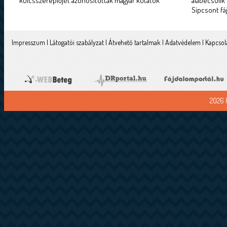
kulcsszereplőjét azonosították magyar kutatók
alábecsülik
Sípcsont fá
Impresszum
|
Látogatói szabályzat
|
Átvehető tartalmak
|
Adatvédelem
|
Kapcsol
2026 F