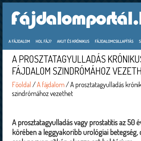
A FÁJDALOM
HOL FÁJ?
AKUT ÉS KRÓNIKUS
FÁJDALOMCSILLAPÍTÁS
A PROSZTATAGYULLADÁS KRÓNIKU
FÁJDALOM SZINDRÓMÁHOZ VEZET
Főoldal
/
A fájdalom
/ A prosztatagyulladás króni
szindrómához vezethet
A prosztatagyulladás vagy prostatitis az 50 é
körében a leggyakoribb urológiai betegség, d