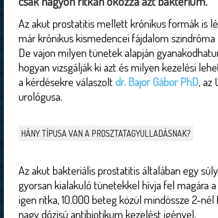
csak nagyon ritkán okozza azt baktérium.
Az akut prostatitis mellett krónikus formák is
már krónikus kismedencei fájdalom szindróma
De vajon milyen tünetek alapján gyanakodhatun
hogyan vizsgálják ki azt és milyen kezelési le
a kérdésekre válaszolt
dr. Bajor Gábor PhD
, az
urológusa.
HÁNY TÍPUSA VAN A PROSZTATAGYULLADÁSNAK?
Az akut bakteriális prostatitis általában egy súl
gyorsan kialakuló tünetekkel hívja fel magára 
igen ritka, 10.000 beteg közül mindössze 2-nél 
nagy dózisú antibiotikum kezelést igényel.