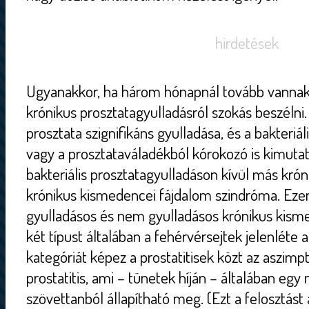
hirdetések
Ugyanakkor, ha három hónapnál tovább vannak 
krónikus prosztatagyulladásról szokás beszélni.
prosztata szignifikáns gyulladása, és a bakteriáli
vagy a prosztataváladékból kórokozó is kimutat
bakteriális prosztatagyulladáson kívül más króni
krónikus kismedencei fájdalom szindróma. Ezen
gyulladásos és nem gyulladásos krónikus kisme
két típust általában a fehérvérsejtek jelenléte a
kategóriát képez a prostatitisek közt az aszim
prostatitis, ami – tünetek híján – általában egy
szövettanból állapítható meg. (Ezt a felosztást a