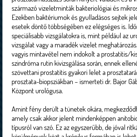
származó vizeletminták bakteriológiai és mikro
Ezekben baktériumok és gyulladásos sejtek jelen
esetek döntő többségében ez elégséges is. Idő
speciálisabb vizsgálatokra is, mint például az u
vizsgálat vagy a maradék vizelet meghatározás.
vagyis mintavétel nem indokolt a prostatitis/
szindróma rutin kivizsgálása során, ennek elle
szövettani prostatitis gyakori lelet a prosztata
prosztata-biopsziákban – ismerteti dr. Bajor Gá
Központ urológusa.
Amint fény derült a tünetek okára, megkezdődh
amely csak akkor jelent mindenképpen anitobiot
típusról van szó. Ez az egyszerűbb, de jóval rit
körülmények közt a krónikus formában is lehet 