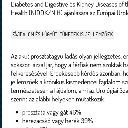
Diabetes and Digestive és Kidney Diseases of th
Health (NIDDK/NIH) ajánlására az Európai Uroló
FÁJDALOM ÉS HÚGYÚTI TÜNETEK IS JELLEMZŐEK
Az akut prosztatagyulladás olyan jellegzetes, 
sokszor lázzal jár, hogy a férfiak nem szoktak 
felkeresésével. Érdekesebb kérdés azonban, h
jellemzőek a krónikus kismedencei fájdalom sz
természetesen a fájdalom, ami az Urológiai Sz
szerint az alábbi helyeken mutatkozik:
prosztata vagy gát 46%
herezacskó vagy herék 39%