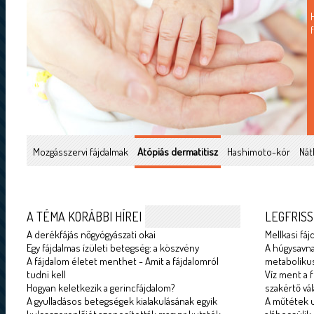
Mozgásszervi fájdalmak
Atópiás dermatitisz
Hashimoto-kór
Nát
A TÉMA KORÁBBI HÍREI
LEGFRISS
A derékfájás nőgyógyászati okai
Mellkasi fáj
Egy fájdalmas ízületi betegség: a köszvény
A húgysavna
A fájdalom életet menthet - Amit a fájdalomról
metabolikus
tudni kell
Víz ment a f
Hogyan keletkezik a gerincfájdalom?
szakértő vál
A gyulladásos betegségek kialakulásának egyik
A műtétek u