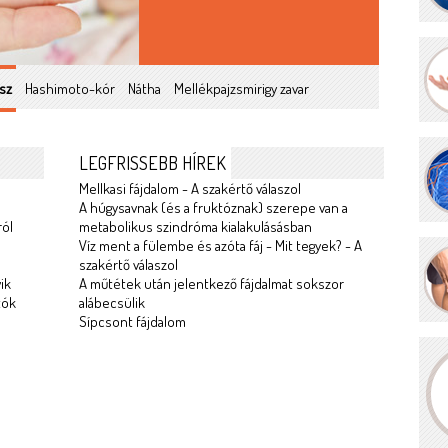
sz
Hashimoto-kór
Nátha
Mellékpajzsmirigy zavar
LEGFRISSEBB HÍREK
Mellkasi fájdalom - A szakértő válaszol
A húgysavnak (és a fruktóznak) szerepe van a
ról
metabolikus szindróma kialakulásásban
Víz ment a fülembe és azóta fáj - Mit tegyek? - A
szakértő válaszol
ik
A műtétek után jelentkező fájdalmat sokszor
tók
alábecsülik
Sípcsont fájdalom