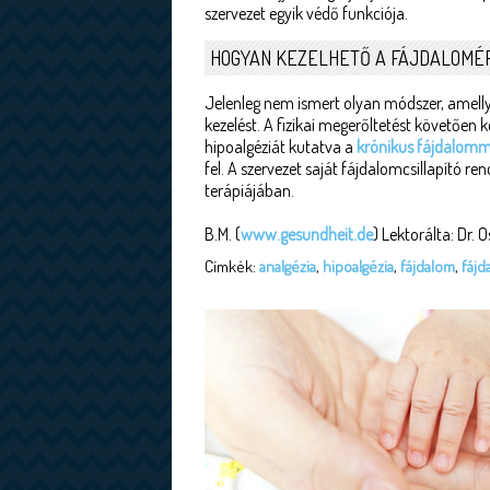
szervezet egyik védő funkciója.
HOGYAN KEZELHETŐ A FÁJDALOMÉ
Jelenleg nem ismert olyan módszer, amellye
kezelést. A fizikai megerőltetést követően 
hipoalgéziát kutatva a
krónikus fájdalomm
fel. A szervezet saját fájdalomcsillapító r
terápiájában.
B.M. (
www.gesundheit.de
) Lektorálta: Dr. 
Címkék:
analgézia
,
hipoalgézia
,
fájdalom
,
fájd