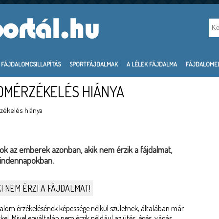
FÁJDALOMCSILLAPÍTÁS
SPORTFÁJDALMAK
A LÉLEK FÁJDALMA
FÁJDALOME
LOMÉRZÉKELÉS HIÁNYA
rzékelés hiánya
Azok az emberek azonban, akik nem érzik a fájdalmat,
mindennapokban.
I NEM ÉRZI A FÁJDALMAT!
alom érzékelésének képessége nélkül születnek, általában már
l. Mivel egyáltalán nem érzik például az ütés, égés, vágás