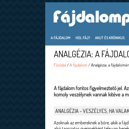
A FÁJDALOM
HOL FÁJ?
AKUT ÉS KRÓNIKUS
ANALGÉZIA: A FÁJDA
Főoldal
/
A fájdalom
/ Analgézia: a fájdalomé
A fájdalom fontos figyelmeztető jel. 
komoly veszélynek vannak kitéve a 
ANALGÉZIA - VESZÉLYES, HA VALAK
Azoknak az embereknek a bőre, akik a fájd
alsó tagozatos gyermekként tele van hegekke