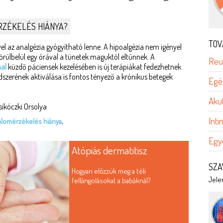
RZÉKELÉS HIÁNYA?
TOV
l az analgézia gyógyítható lenne. A hipoalgézia nem igényel
körülbelül egy órával a tünetek maguktól eltűnnek. A
Reu
al
küzdő páciensek kezelésében is új terápiákat fedezhetnek
endszerének aktiválása is fontos tényező a krónikus betegek
Egé
Aku
Osikóczki Orsolya
Int
alomérzékelés hiánya
,
Egy
Atópiás dermatitisz
SZA
Hogyan előzzük meg a téli
Jelen
fellángolásokat a babáknál?