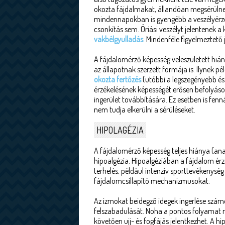
okozta fájdalmakat, állandóan megsérülnek
mindennapokban is gyengébb a veszélyérze
csonkítás sem. Óriási veszélyt jelentenek a
vakbélgyulladás
. Mindenféle figyelmeztető
A fájdalomérző képesség veleszületett hián
az állapotnak szerzett formája is. Ilynek 
okozta fertőzés
(utóbbi a legszegényebb és
érzékelésének képességét erősen befolyásol
ingerület továbbítására. Ez esetben is fenn
nem tudja elkerülni a sérüléseket.
HIPOLAGÉZIA
A fájdalomérző képesség teljes hiánya (anal
hipoalgézia. Hipoalgéziában a fájdalom ér
terhelés, például intenzív sporttevékenysé
fájdalomcsillapító mechanizmusokat.
Az izmokat beidegző idegek ingerlése számo
felszabadulását. Noha a pontos folyamat m
követően ujj- és fogfájás jelentkezhet. A h