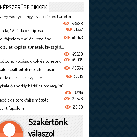
NÉPSZERŰBB CIKKEK
veny hasnyálmirigy-gyulladás és tünetei
53638
51357
n fáj? A fájdalom típusai
49943
rokfájdalom okai és kezelése
dízület kopása: tünetek, kivizsgálá...
49529
49035
ípőízület kopása: okok és tünetek
40564
jdalomcsillapítók mellékhatásai
35515
or fájdalmas az együttlét
felelő sportág hátfájdalom vagy ízül...
32314
29576
epő ok a torokfájás mögött
29150
sont fájdalom
Szakértőnk
válaszol