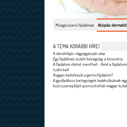
Mozgásszervi fájdalmak
Atópiás dermatiti
A TÉMA KORÁBBI HÍREI
A derékfájás nőgyógyászati okai
Egy fájdalmas ízületi betegség: a köszvény
A fájdalom életet menthet - Amit a fájdalom
tudni kell
Hogyan keletkezik a gerincfájdalom?
A gyulladásos betegségek kialakulásának egy
kulcsszereplőjét azonosították magyar kuta