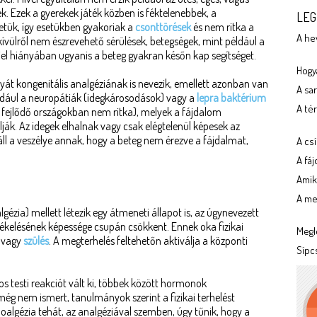
. Ezek a gyerekek játék közben is féktelenebbek, a
LEG
tük, így esetükben gyakoriak a
csonttörések
és nem ritka a
A he
 kívülről nem észrevehető sérülések, betegségek, mint például a
 jel hiányában ugyanis a beteg gyakran későn kap segítséget.
Hogya
yát kongenitális analgéziának is nevezik, emellett azonban van
A sa
például a neuropátiák (idegkárosodások) vagy a
lepra baktérium
A tér
 fejlődő országokban nem ritka), melyek a fájdalom
ják. Az idegek elhalnak vagy csak elégtelenül képesek az
áll a veszélye annak, hogy a beteg nem érezve a fájdalmat,
A cs
A fá
Amik
A meg
gézia) mellett létezik egy átmeneti állapot is, az úgynevezett
zékelésének képessége csupán csökkent. Ennek oka fizikai
Megl
g vagy
szülés
. A megterhelés feltehetőn aktiválja a központi
Sípc
s testi reakciót vált ki, többek között hormonok
ég nem ismert, tanulmányok szerint a fizikai terhelést
ipoalgézia tehát, az analgéziával szemben, úgy tűnik, hogy a