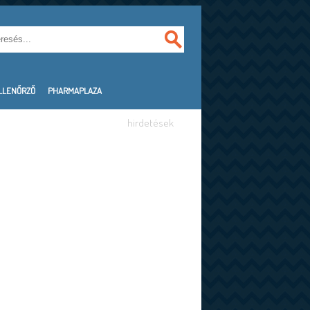
LLENŐRZŐ
PHARMAPLAZA
hirdetések