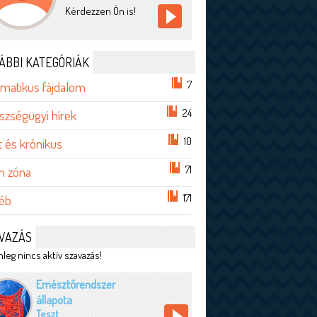
Kérdezzen Ön is!
ÁBBI KATEGÓRIÁK
7
matikus fájdalom
24
szségügyi hírek
10
t és krónikus
71
im zóna
171
éb
VAZÁS
leg nincs aktív szavazás!
Emésztőrendszer
állapota
Teszt