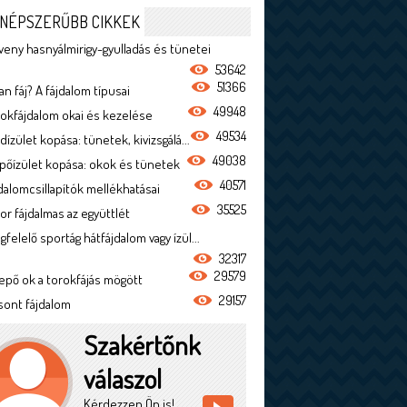
NÉPSZERŰBB CIKKEK
veny hasnyálmirigy-gyulladás és tünetei
53642
51366
n fáj? A fájdalom típusai
49948
rokfájdalom okai és kezelése
49534
dízület kopása: tünetek, kivizsgálá...
49038
ípőízület kopása: okok és tünetek
40571
jdalomcsillapítók mellékhatásai
35525
or fájdalmas az együttlét
felelő sportág hátfájdalom vagy ízül...
32317
29579
epő ok a torokfájás mögött
29157
sont fájdalom
Szakértőnk
válaszol
Kérdezzen Ön is!