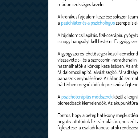
módon szükséges kezelni.
A krónikus fájdalom kezelése sokszor team
a
pszichiáter és a pszichológus
szerepe is e
A fájdalomcsillapítás, fizikoterápia, gyógy
is nagy hangsúlyt kell fektetni. Ez gyógysze
A gyógyszeres lehetőségek közül kiemelen
visszavételt-, és a szerotonin-noradrenali
használhatók a kórkép kezelésében. Az ant
fájdalomcsillapító, alvást segítő, fáradts
panaszok enyhüléséhez. Az állandó szomat
háttérben meghúzódó depresszióra fejtenek
A
pszichoterápiás módszerek
közül a kogni
biofeedback kiemelendők. Az akupunktúra h
Fontos, hogy a beteg hatékony megküzdési st
negatív attitűdök felszámolására, hosszú tá
fejlesztése, a családi kapcsolatok rendezés