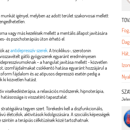
 munkát igényel, melyben az adott terület szakorvosai mellett
TOV
lengedhetetlen.
Fog,
torna vagy más kezelések mellett a mentális állapot javítására
res- és pszichoterápiás úton érhető el.
Dag
dők az
antidepresszív szerek
. A triciklikus-, szerotonin
Hát,
n visszavételt gátló gyógyszerek egyaránt eredményesen
idepresszívumoknak – a hangulat javítása mellett - közvetlen
Izom
ágot, izomfájdalmakat csökkentő hatása egyaránt hozzájárul a
oform fájdalom és az atípusos depresszió esetén pedig a
Nyak
 ki közvetlen hatást.
tív viselkedésterápia, a relaxációs módszerek, hipnoterápia,
SZA
atásossága is visszatérő tapasztalat.
Jelen
ratégiákra tegyen szert. Törekedni kell a diszfunkcionális,
vú életcélok, aktivitások kidolgozására. A szociális képességek
e szintén a terápiás célkitűzések közé tartozhatnak.