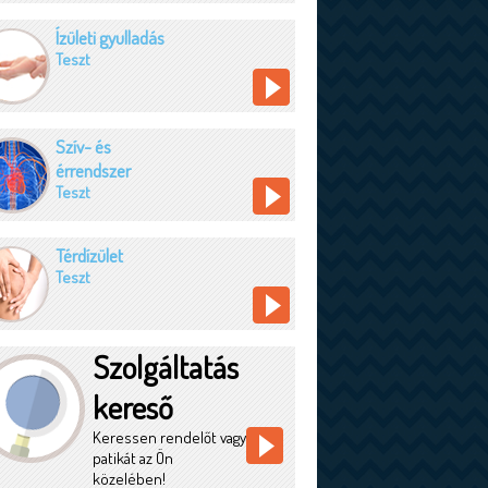
Ízületi gyulladás
Teszt
Szív- és
érrendszer
Teszt
Térdízület
Teszt
Szolgáltatás
kereső
Keressen rendelőt vagy
patikát az Ön
közelében!