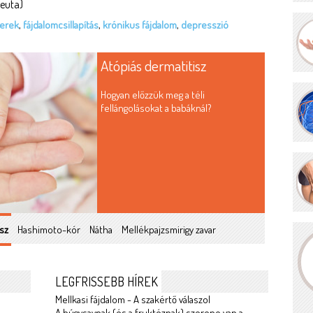
peuta)
zerek
,
fájdalomcsillapítás
,
krónikus fájdalom
,
depresszió
Atópiás dermatitisz
Hogyan előzzük meg a téli
fellángolásokat a babáknál?
sz
Hashimoto-kór
Nátha
Mellékpajzsmirigy zavar
LEGFRISSEBB HÍREK
Mellkasi fájdalom - A szakértő válaszol
A húgysavnak (és a fruktóznak) szerepe van a