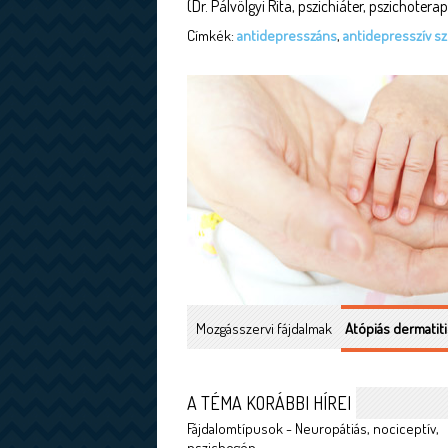
(Dr. Pálvölgyi Rita, pszichiáter, pszichotera
Címkék:
antidepresszáns
,
antidepresszív s
Mozgásszervi fájdalmak
Atópiás dermatiti
A TÉMA KORÁBBI HÍREI
Fájdalomtípusok - Neuropátiás, nociceptív,
pszichogén