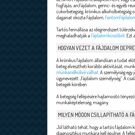
fogfájás, arcfájdalom, gerinc- és egyéb re
cukorbetegség, krónikus alkoholbetegség o
daganat okozta fájdalom,
fantomfájdalo
Tartós fennállása az idegrendszert túlérzék
meghaladhatják a
fájdalomküszöböt
. Ezt
HOGYAN VEZET A FÁJDALOM DEPRE
A krónikus fájdalom állandóan a tudat előt
beteg elvesztheti korábbi aktivitását, mun
munkanélkülivé válhat
. A személyiség egy 
úgynevezett „fájdalom személyiség”. A csalá
betegek körében.
A betegség fellépésére hajlamosító tényezők:
munkaképtelenség, magány.
MILYEN MÓDON CSILLAPÍTHATÓ A 
Jól látható tehát, hogy a tartós fájdalom 
diagnosztikus munkára kell épülnie. A fel