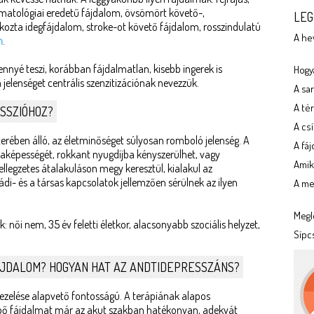
umatológiai eredetű fájdalom, övsömört követő-,
LEG
kozta idegfájdalom, stroke-ot követő fájdalom, rosszindulatú
A he
m
.
ennyé teszi, korábban fájdalmatlan, kisebb ingerek is
Hogya
 a jelenséget centrális szenzitizációnak nevezzük.
A sa
A tér
SSZIÓHOZ?
A cs
erében álló, az életminőséget súlyosan romboló jelenség. A
A fá
kaképességét, rokkant nyugdíjba kényszerülhet, vagy
Amik
jellegzetes átalakuláson megy keresztül, kialakul az
di- és a társas kapcsolatok jellemzően sérülnek az ilyen
A meg
Megl
 női nem, 35 év feletti életkor, alacsonyabb szociális helyzet,
Sípc
FÁJDALOM? HOGYAN HAT AZ ANDTIDEPRESSZÁNS?
kezelése alapvető fontosságú. A terápiának alapos
lépő fájdalmat már az akut szakban hatékonyan, adekvát