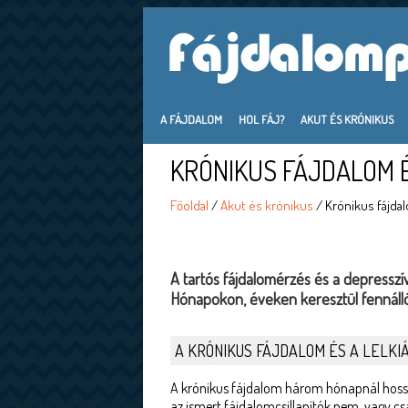
A FÁJDALOM
HOL FÁJ?
AKUT ÉS KRÓNIKUS
KRÓNIKUS FÁJDALOM 
Főoldal
/
Akut és krónikus
/ Krónikus fájda
A tartós fájdalomérzés és a depresszí
Hónapokon, éveken keresztül fennáll
A KRÓNIKUS FÁJDALOM ÉS A LELKI
A krónikus fájdalom három hónapnál hossza
az ismert fájdalomcsillapítók nem, vagy csa