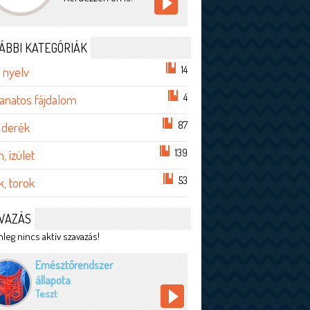
ÁBBI KATEGÓRIÁK
14
 nyelv
4
anatos fájdalom
87
 derék
139
, ízület
53
, torok
VAZÁS
leg nincs aktív szavazás!
Emésztőrendszer
állapota
Teszt