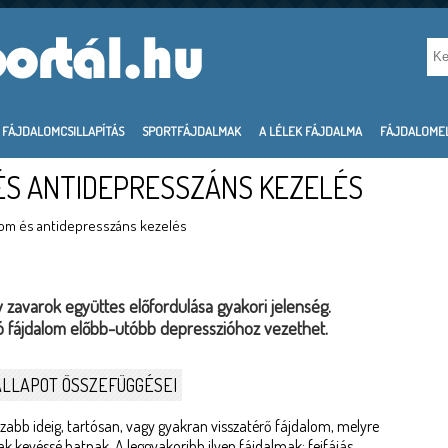
FÁJDALOMCSILLAPÍTÁS
SPORTFÁJDALMAK
A LÉLEK FÁJDALMA
FÁJDALOME
ÉS ANTIDEPRESSZÁNS KEZELÉS
lom és antidepresszáns kezelés
v zavarok együttes előfordulása gyakori jelenség.
ó fájdalom előbb-utóbb depresszióhoz vezethet.
ÁLLAPOT ÖSSZEFÜGGÉSEI
bb ideig, tartósan, vagy gyakran visszatérő fájdalom, melyre
k kevéssé hatnak. A leggyakoribb ilyen fájdalmak: fejfájás,