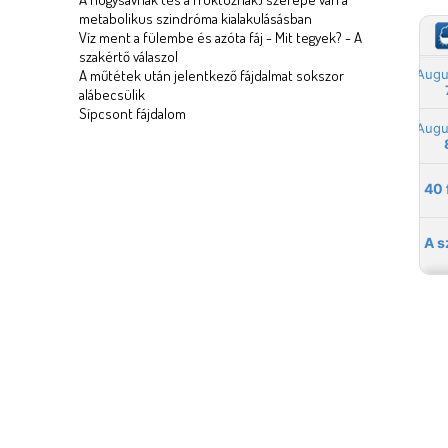
metabolikus szindróma kialakulásásban
l
Víz ment a fülembe és azóta fáj - Mit tegyek? - A
szakértő válaszol
A műtétek után jelentkező fájdalmat sokszor
alábecsülik
Sípcsont fájdalom