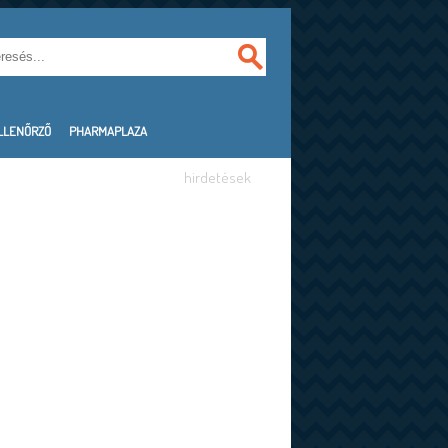
LLENŐRZŐ
PHARMAPLAZA
hirdetések