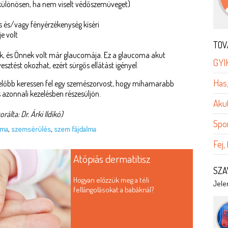
(különösen, ha nem viselt védőszemüveget)
s és/vagy fényérzékenység kíséri
e volt
TOV
zik, és Önnek volt már glaucomája. Ez a glaucoma akut
GYI
sztést okozhat, ezért sürgős ellátást igényel.
Has
előbb keressen fel egy szemészorvost, hogy mihamarabb
azonnali kezelésben részesüljön.
Aku
orálta: Dr. Árki Ildikó)
Spo
óma
,
szemsérülés
,
szem fájdalma
Fej,
Atópiás dermatitisz
SZA
Hogyan előzzük meg a téli
Jelen
fellángolásokat a babáknál?