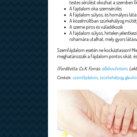
testes sérülést okozhat a szemben 
A fájdalom oka szemsérülés
A fájdalom súlyos, és homályos látá
A közelmúltban szürkehályog műtétj
A szeme piros és váladékozik
A fájdalom súlyos, hirtelen jelentke
rohamára utalhat, mely gyors látásve
Szemfájdalom esetén ne kockáztasson! Mi
meghatározzák a fájdalom pontos okát, és 
(Fordította: Cs.K. Forrás:
allaboutvision
, Lekt
Címkék:
szemfájdalom
,
szürkehályog
,
glauk