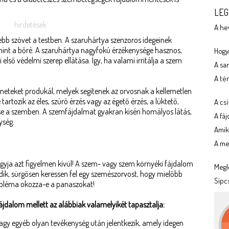
LEG
hirdetések
A he
ebb szövet a testben. A szaruhártya szenzoros idegeinek
int a bőré. A szaruhártya nagyfokú érzékenysége hasznos,
Hogya
 első védelmi szerep ellátása. Így, ha valami irritálja a szem
A sa
A tér
tüneteket produkál, melyek segítenek az orvosnak a kellemetlen
rtozik az éles, szúró érzés vagy az égető érzés, a lüktető,
A cs
ése a szemben. A szemfájdalmat gyakran kíséri homályos látás,
A fá
ység.
Amik
A meg
yja azt figyelmen kívül! A szem- vagy szem környéki fájdalom
Megl
dik, sürgősen keressen fel egy szemészorvost, hogy mielőbb
Sípc
bléma okozza-e a panaszokat!
fájdalom mellett az alábbiak valamelyikét tapasztalja:
vagy egyéb olyan tevékenység után jelentkezik, amely idegen