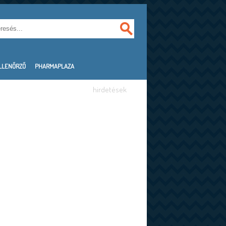
LLENŐRZŐ
PHARMAPLAZA
hirdetések