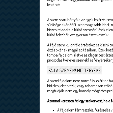
lehetnek.
A szem szaruhártyája az egyik legérzékeny
sűrűsége akár 500-szor magasabb lehet, m
hiszen feladata a külső szemsérülések elleni
külső felszínét, azt gyorsan észrevesszük.
A fájó szem különféle érzéseket és kísérő 
érzés okának megállapításában. Ezek közé ta
tompa fájdalom, illetve az idegen test érz
pirosodás (véreres szemek) és fényérzéken
FÁJ A SZEMEM! MIT TEGYEK?
A szemfájdalom nem normális, ezért ne hag
hirtelen jelentkezik, vagy rohamosan erősö
megtudják, nem egy komoly mögöttes pro
Azonnal keressen fel egy szakorvost, ha a 
A fájdalom fémreszelés, fűrészelés 