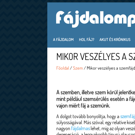
A FÁJDALOM
HOL FÁJ?
AKUT ÉS KRÓNIKUS
MIKOR VESZÉLYES A 
Főoldal
/
Szem
/ Mikor veszélyes a szemfáj
A szemben, illetve szem körül jelent
mint például szemsérülés esetén a fá
vajon miért fáj a szemünk.
A dolgot tovább bonyolítja, hogy a
szemfáj
súlyosságával. Más szóval, egy relatíve ki
nagyon
fájdalmas
lehet, míg az olyan ves
degeneráció, a leggyakoribb típusú glauc