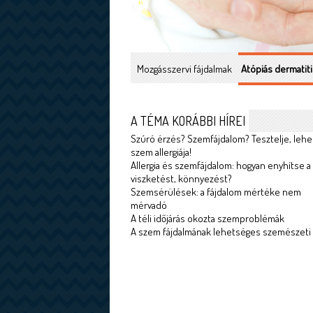
Mozgásszervi fájdalmak
Atópiás dermatiti
A TÉMA KORÁBBI HÍREI
Szúró érzés? Szemfájdalom? Tesztelje, lehe
szem allergiája!
Allergia és szemfájdalom: hogyan enyhítse a
viszketést, könnyezést?
Szemsérülések: a fájdalom mértéke nem
mérvadó
A téli időjárás okozta szemproblémák
A szem fájdalmának lehetséges szemészeti 