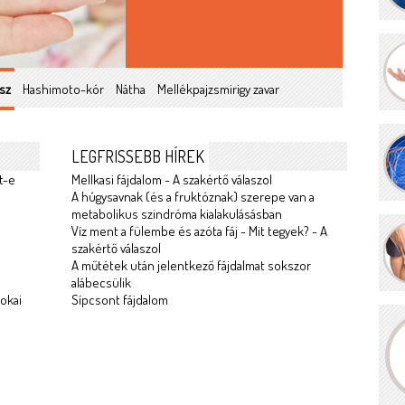
sz
Hashimoto-kór
Nátha
Mellékpajzsmirigy zavar
LEGFRISSEBB HÍREK
t-e
Mellkasi fájdalom - A szakértő válaszol
A húgysavnak (és a fruktóznak) szerepe van a
metabolikus szindróma kialakulásásban
Víz ment a fülembe és azóta fáj - Mit tegyek? - A
szakértő válaszol
A műtétek után jelentkező fájdalmat sokszor
alábecsülik
okai
Sípcsont fájdalom