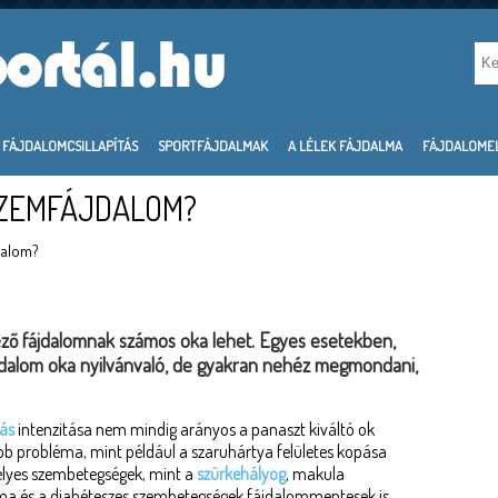
FÁJDALOMCSILLAPÍTÁS
SPORTFÁJDALMAK
A LÉLEK FÁJDALMA
FÁJDALOME
SZEMFÁJDALOM?
dalom?
kező fájdalomnak számos oka lehet. Egyes esetekben,
jdalom oka nyilvánvaló, de gyakran nehéz megmondani,
ás
intenzitása nem mindig arányos a panaszt kiváltó ok
sebb probléma, mint például a szaruhártya felületes kopása
zélyes szembetegségek, mint a
szürkehályog
, makula
oma és a diabéteszes szembetegségek fájdalommentesek is