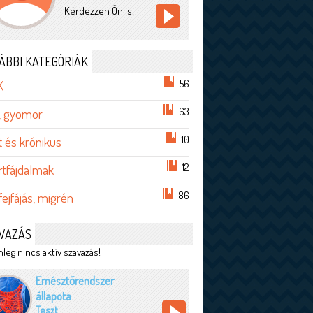
Kérdezzen Ön is!
ÁBBI KATEGÓRIÁK
56
K
63
, gyomor
10
t és krónikus
12
rtfájdalmak
86
 fejfájás, migrén
VAZÁS
leg nincs aktív szavazás!
Emésztőrendszer
állapota
Teszt