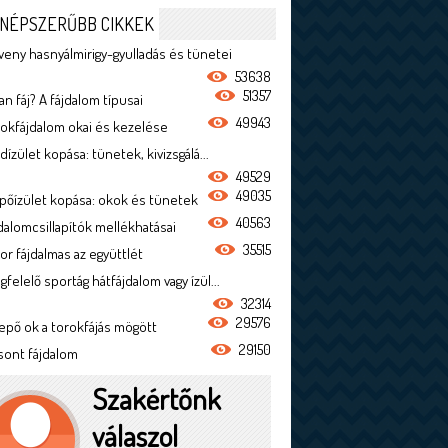
NÉPSZERŰBB CIKKEK
veny hasnyálmirigy-gyulladás és tünetei
53638
51357
n fáj? A fájdalom típusai
49943
rokfájdalom okai és kezelése
dízület kopása: tünetek, kivizsgálá...
49529
49035
ípőízület kopása: okok és tünetek
40563
jdalomcsillapítók mellékhatásai
35515
or fájdalmas az együttlét
felelő sportág hátfájdalom vagy ízül...
32314
29576
epő ok a torokfájás mögött
29150
sont fájdalom
Szakértőnk
válaszol