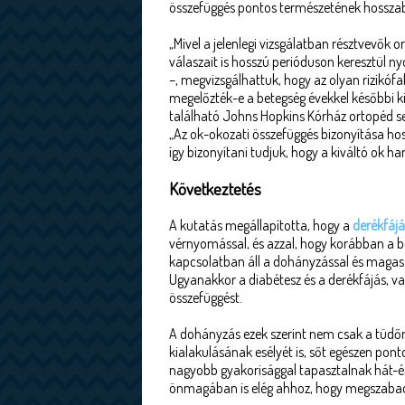
összefüggés pontos természetének hosszabb
„Mivel a jelenlegi vizsgálatban résztvevők 
válaszait is hosszú perióduson keresztül n
–, megvizsgálhattuk, hogy az olyan rizikóf
megelőzték-e a betegség évekkel későbbi k
található Johns Hopkins Kórház ortopéd seb
„Az ok-okozati összefüggés bizonyítása h
így bizonyítani tudjuk, hogy a kiváltó ok 
Következtetés
A kutatás megállapította, hogy a
derékfájá
vérnyomással, és azzal, hogy korábban a be
kapcsolatban áll a dohányzással és magas vé
Ugyanakkor a diabétesz és a derékfájás, val
összefüggést.
A dohányzás ezek szerint nem csak a tüdőr
kialakulásának esélyét is, sőt egészen po
nagyobb gyakorisággal tapasztalnak hát-és
önmagában is elég ahhoz, hogy megszabad