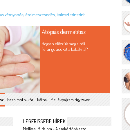
as vérnyomás
,
érelmeszesedés
,
koleszterinszint
Atópiás dermatitisz
Hogyan előzzük meg a téli
fellángolásokat a babáknál?
sz
Hashimoto-kór
Nátha
Mellékpajzsmirigy zavar
LEGFRISSEBB HÍREK
Mellkasi fájdalom - A szakértő válaszol