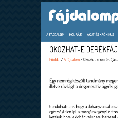
A FÁJDALOM
HOL FÁJ?
AKUT ÉS KRÓNIKUS
OKOZHAT-E DERÉKFÁJ
Főoldal
/
A fájdalom
/ Okozhat-e derékfájást
Egy nemrég készült tanulmány megerős
illetve rávilágít a degeneratív ágyéki 
Gondolhatnánk, hogy a dohányzással össz
egészségtelen (pl. a mozgásszegény) élet
kezeljük, hogy a dohányzás nagy hatással v