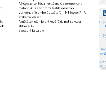
A húgysavnak (és a fruktóznak) szerepe van a
ról
metabolikus szindróma kialakulásásban
Víz ment a fülembe és azóta fáj - Mit tegyek? - A
szakértő válaszol
ik
A műtétek után jelentkező fájdalmat sokszor
tók
alábecsülik
Sípcsont fájdalom