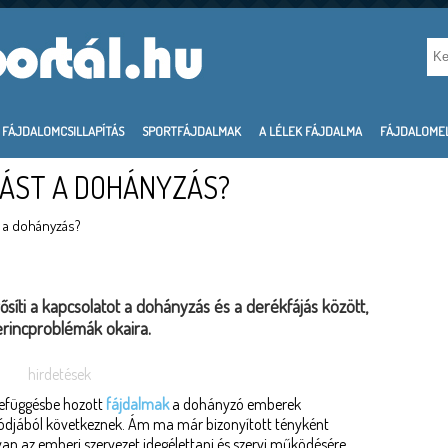
FÁJDALOMCSILLAPÍTÁS
SPORTFÁJDALMAK
A LÉLEK FÁJDALMA
FÁJDALOME
ÁST A DOHÁNYZÁS?
 a dohányzás?
íti a kapcsolatot a dohányzás és a derékfájás között,
gerincproblémák okaira.
hirdetések
efüggésbe hozott
fájdalmak
a dohányzó emberek
módjából következnek. Ám ma már bizonyított tényként
an az emberi szervezet idegélettani és szervi működésére