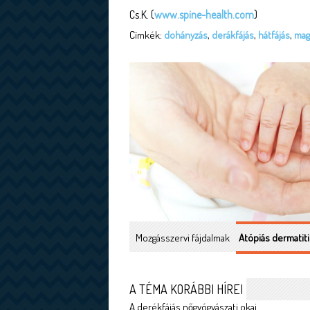
Cs.K. (
www.spine-health.com
)
Címkék:
dohányzás
,
derákfájás
,
hátfájás
,
mag
Mozgásszervi fájdalmak
Atópiás dermatiti
A TÉMA KORÁBBI HÍREI
A derékfájás nőgyógyászati okai