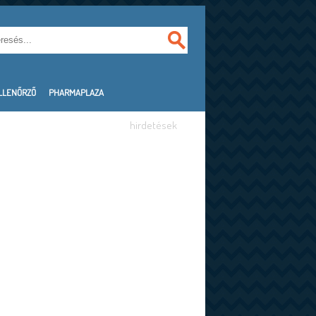
LLENŐRZŐ
PHARMAPLAZA
hirdetések