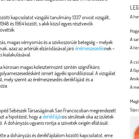
LEG
A he
zötti kapcsolatot vizsgáló tanulmány 1337 orvost vizsgált,
948 és 1964 között, s akik közül egyes résztvevők
követték.
Hogya
A sa
zás, magas vérnyomás és a szívkoszorúér betegség – melyek
A tér
nak, azaz az artériák elzáródásával járó
érelmeszesedés
nek –
s kialakulásával.
A cs
 kórosan magas koleszterinszint szintén szignifikáns
A fá
olyameszesedésként ismert ágyéki spondilózissal. A vizsgálat
Amik
t, mely szerint az érelmeszesedés derékfájást és a
ozza.
A meg
Megl
Sípc
opéd Sebészek Társaságának San Franciscoban megrendezett
zt a hipotézist, hogy a
derékfájás
os sérülések oka az ízületek
 A dohányzás ugyanis rontja a szövetek oxigén ellátását.
te a dohányzás és derékfájdalom közötti kapcsolatot, eme