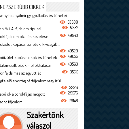
NÉPSZERŰBB CIKKEK
veny hasnyálmirigy-gyulladás és tünetei
53638
51357
n fáj? A fájdalom típusai
49943
rokfájdalom okai és kezelése
dízület kopása: tünetek, kivizsgálá...
49529
49035
ípőízület kopása: okok és tünetek
40563
jdalomcsillapítók mellékhatásai
35515
or fájdalmas az együttlét
felelő sportág hátfájdalom vagy ízül...
32314
29576
epő ok a torokfájás mögött
29148
sont fájdalom
Szakértőnk
válaszol