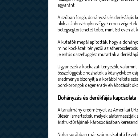
egyaránt.
A szóban forgó, dohányzás és derékfájás kö
akik a Johns Hopkins Egyetemen végeztek 1
betegségtörténetét több, mint 50 éven át 
A kutatók megállapították, hogy a dohány
mind kockázati tényezői az atherosclerosis
jelentős összefüggést mutattak a derékfájá
Ugyanezek a kockázati tényezők, valamint a
összefüggésbe hozhatók a köznyelvben csig
eredménye bizonyítja a korábbi feltételezés
porckorongok degeneratív elváltozását ok
Dohányzás és derékfájás kapcsolata
A tanulmány eredményeit az Amerikai Ort
ülésén ismertettek, melyek alátámasztják a
érstruktúrájának károsodásában keresendő.
Noha korábban már számos kutató felvetet