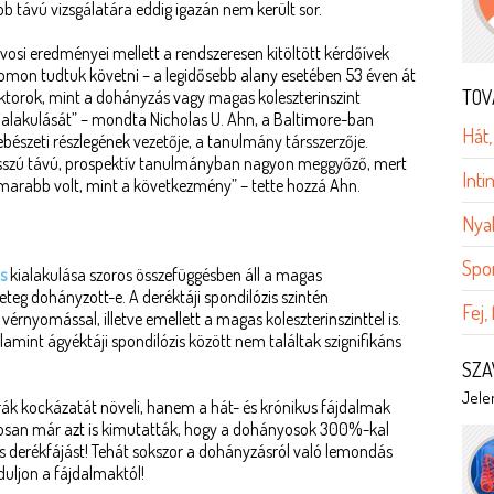
 távú vizsgálatára eddig igazán nem került sor.
orvosi eredményei mellett a rendszeresen kitöltött kérdőívek
yomon tudtuk követni – a legidősebb alany esetében 53 éven át
TOV
aktorok, mint a dohányzás vagy magas koleszterinszint
ialakulását” – mondta Nicholas U. Ahn, a Baltimore-ban
Hát,
észeti részlegének vezetője, a tanulmány társszerzője.
osszú távú, prospektív tanulmányban nagyon meggyőző, mert
Int
hamarabb volt, mint a következmény” – tette hozzá Ahn.
Nyak
Spo
s
kialakulása szoros összefüggésben áll a magas
teg dohányzott-e. A deréktáji spondilózis szintén
Fej,
rnyomással, illetve emellett a magas koleszterinszinttel is.
amint ágyéktáji spondilózis között nem találtak szignifikáns
SZA
Jelen
ák kockázatát növeli, hanem a hát- és krónikus fájdalmak
ntosan már azt is kimutatták, hogy a dohányosok 300%-kal
 derékfájást! Tehát sokszor a dohányzásról való lemondás
uljon a fájdalmaktól!