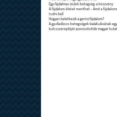
Egy fájdalmas ízületi betegség: a köszvény
A fájdalom életet menthet - Amit a fájdalom
tudni kell
Hogyan keletkezik a gerincfájdalom?
A gyulladásos betegségek kialakulásának egy
kulcsszereplőjét azonosították magyar kuta