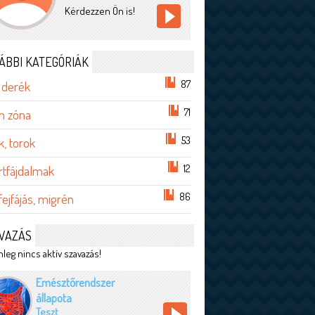
Kérdezzen Ön is!
ÁBBI KATEGÓRIÁK
87
 derék
71
im zóna
53
, torok
12
rtfájdalmak
86
 fejfájás, migrén
VAZÁS
leg nincs aktív szavazás!
Emésztőrendszer
állapota
Teszt