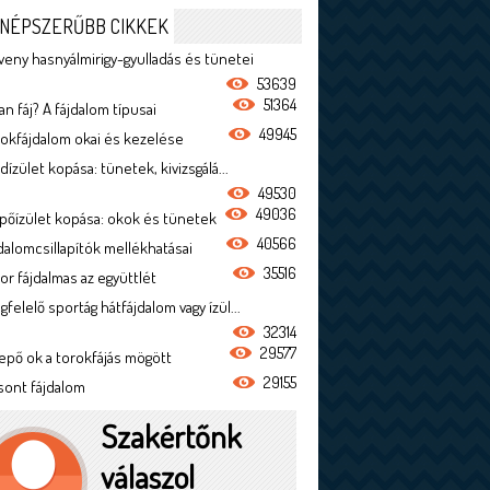
NÉPSZERŰBB CIKKEK
veny hasnyálmirigy-gyulladás és tünetei
53639
51364
n fáj? A fájdalom típusai
49945
rokfájdalom okai és kezelése
dízület kopása: tünetek, kivizsgálá...
49530
49036
ípőízület kopása: okok és tünetek
40566
jdalomcsillapítók mellékhatásai
35516
or fájdalmas az együttlét
felelő sportág hátfájdalom vagy ízül...
32314
29577
epő ok a torokfájás mögött
29155
sont fájdalom
Szakértőnk
válaszol