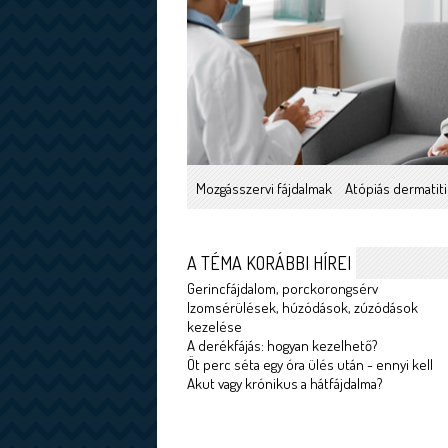
Mozgásszervi fájdalmak
Atópiás dermatiti
A TÉMA KORÁBBI HÍREI
Gerincfájdalom, porckorongsérv
Izomsérülések, húzódások, zúzódások
kezelése
A derékfájás: hogyan kezelhető?
Öt perc séta egy óra ülés után - ennyi kell
Akut vagy krónikus a hátfájdalma?