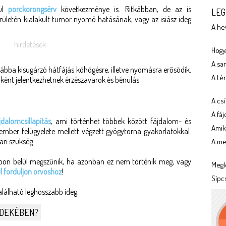
ául
porckorongsérv
következménye is. Ritkábban, de az is
LEG
területén kialakult tumor nyomó hatásának, vagy az isiász ideg
A he
hirdetések
Hogya
A sa
 lábba kisugárzó hátfájás köhögésre, illetve nyomásra erősödik.
A tér
iként jelentkezhetnek érzészavarok és bénulás.
A cs
A fá
jdalomcsillapítás
, ami történhet többek között fájdalom- és
Amik
kember felügyelete mellett végzett gyógytorna gyakorlatokkal.
an szükség.
A meg
pon belül megszűnik, ha azonban ez nem történik meg, vagy
Megl
 forduljon orvoshoz
!
Sípc
alálható leghosszabb ideg.
RDEKÉBEN?