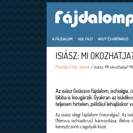
A FÁJDALOM
HOL FÁJ?
AKUT ÉS KRÓNIKUS
ISIÁSZ: MI OKOZHATJ
Főoldal
/
Hát, derék
/ Isiász: Mi okozhatja? 
Az isiász (isiászos fájdalom, ischialgia
lábba is kisugárzik. Gyakran az isiád
teljesen hirtelen, például lehajláskor
Az isiász idegi fájdalom (neuralgia). Az i
(Nervus ischiadicus) károsodása, illetv
keresztcsonti csigolyák közé.