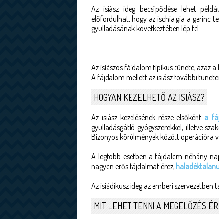
Az isiász ideg becsípődése lehet péld
előfordulhat, hogy az ischialgia a gerinc 
gyulladásának következtében lép fel.
Az isiászos fájdalom tipikus tünete, azaz a
A fájdalom mellett az isiász további tünete
HOGYAN KEZELHETŐ AZ ISIÁSZ?
Az isiász kezelésének része elsőként
a fá
gyulladásgátló gyógyszerekkel, illetve sza
Bizonyos körülmények között operációra v
A legtöbb esetben a fájdalom néhány na
nagyon erős fájdalmat érez,
haladéktalanul
Az isiádikusz ideg az emberi szervezetben t
MIT LEHET TENNI A MEGELŐZÉS É