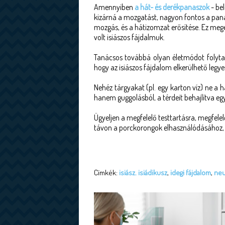
Amennyiben
a hát- és derékpanaszok
- bel
kizárná a mozgatást, nagyon fontos a pan
mozgás, és a hátizomzat erősítése. Ez meg
volt isiászos fájdalmuk.
Tanácsos továbbá olyan életmódot folytat
hogy az isiászos fájdalom elkerülhető legye
Nehéz tárgyakat (pl. egy karton víz) ne a 
hanem guggolásból, a térdeit behajlítva eg
Ügyeljen a megfelelő testtartásra, megfelel
távon a porckorongok elhasználódásához, és
Címkék:
isiász. isiádikusz
,
idegi fájdalom
,
neu