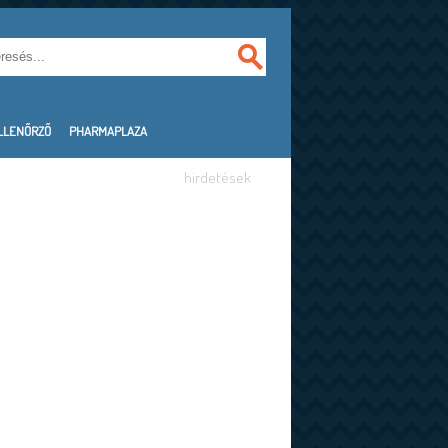
LLENŐRZŐ
PHARMAPLAZA
hirdetések