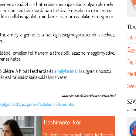
eértve az isiászt is – hátterében nem igazolódik olyan ok, mely
aszok hosszú távú kordában tartása érdekében a rendszeres
előző céllal is ajánlott mindazok számára is, akiknek még nem
TOV
ni, amely a gerinc és a hát egészségmegőrzésének is kedvez,
Int
n.
Egy
hátából emeljen fel, hanem a térdeiből, azaz ne meggörnyedve,
yenes háttal.
Fej,
ő ülésre! A hibás testtartás és
a helytelen ülés
ugyanis hosszú
Mel
 ezáltal isiász kialakulásához vezet.
Sz
www.onmeda.de/krankheiten/ischias.html
SZA
ralgia
,
hátfájás
,
gerincfájdalom
,
ülő munka
Jelen
Hashimoto-kór
Mi közös lehet a Hashimoto-kórban és