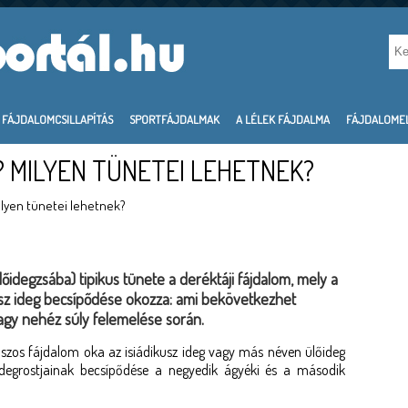
FÁJDALOMCSILLAPÍTÁS
SPORTFÁJDALMAK
A LÉLEK FÁJDALMA
FÁJDALOME
A? MILYEN TÜNETEI LEHETNEK?
Milyen tünetei lehetnek?
, ülőidegzsába) tipikus tünete a deréktáji fájdalom, mely a
ikusz ideg becsípődése okozza: ami bekövetkezhet
 vagy nehéz súly felemelése során.
siászos fájdalom oka az isiádikusz ideg vagy más néven ülőideg
e idegrostjainak becsípődése a negyedik ágyéki és a második