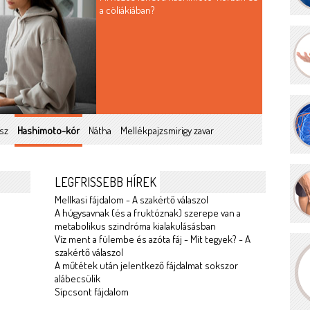
a cöliákiában?
sz
Hashimoto-kór
Nátha
Mellékpajzsmirigy zavar
LEGFRISSEBB HÍREK
Mellkasi fájdalom - A szakértő válaszol
A húgysavnak (és a fruktóznak) szerepe van a
metabolikus szindróma kialakulásásban
Víz ment a fülembe és azóta fáj - Mit tegyek? - A
szakértő válaszol
A műtétek után jelentkező fájdalmat sokszor
alábecsülik
Sípcsont fájdalom