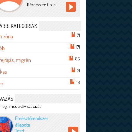
Kérdezzen Ön is!
ÁBBI KATEGÓRIÁK
71
im zóna
171
éb
86
 fejfájás, migrén
71
lkas
16
em
VAZÁS
leg nincs aktív szavazás!
Emésztőrendszer
állapota
Teszt