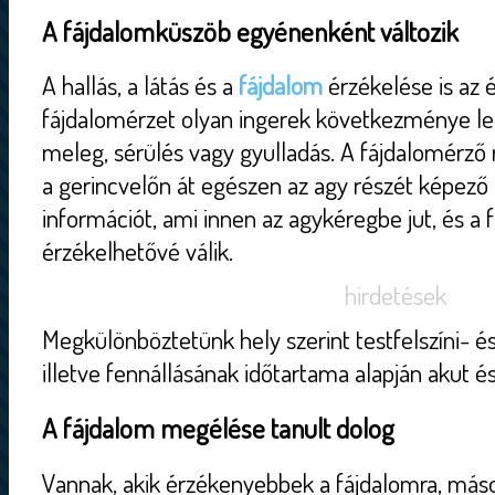
A fájdalomküszöb egyénenként változik
A hallás, a látás és a
fájdalom
érzékelése is az é
fájdalomérzet olyan ingerek következménye leh
meleg, sérülés vagy gyulladás. A fájdalomérző
a gerincvelőn át egészen az agy részét képező 
információt, ami innen az agykéregbe jut, és a 
érzékelhetővé válik.
hirdetések
Megkülönböztetünk hely szerint testfelszíni- és
illetve fennállásának időtartama alapján akut é
A fájdalom megélése tanult dolog
Vannak, akik érzékenyebbek a fájdalomra, má