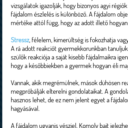
vizsgálatok igazolják, hogy bizonyos agyi régiók 
fájdalom észlelés is különböző. A fájdalom ob
mértéke attól függ, hogy az adott illető hogyan
Stressz
, félelem, kimerültség is fokozhatja vagy 
A rá adott reakciót gyermekkorunkban tanuljuk
szülők reakciója a saját kisebb fájdalmaikra igen
hogy a későbbiekben a gyermek hogyan éli maj
Vannak, akik megrémülnek, mások dühösen re
megpróbálják elterelni gondolataikat. A gondol
hasznos lehet, de ez nem jelent egyet a fájdal
hagyásával.
A fájdalom ugyanis vészjel. Komoly bajt jelezh