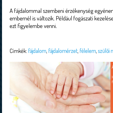
A fájdalommal szembeni érzékenység egyénen
embernél is változik. Például fogászati kezelé
ezt figyelembe venni.
Címkék:
fájdalom
,
fájdalomérzet
,
félelem
,
szülői 