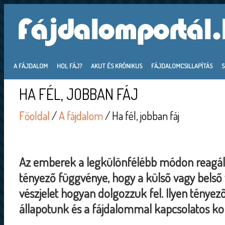
A FÁJDALOM
HOL FÁJ?
AKUT ÉS KRÓNIKUS
FÁJDALOMCSILLAPÍTÁS
HA FÉL, JOBBAN FÁJ
Főoldal
/
A fájdalom
/ Ha fél, jobban fáj
Az emberek a legkülönfélébb módon reagál
tényező függvénye, hogy a külső vagy belső 
vészjelet hogyan dolgozzuk fel. Ilyen tényező
állapotunk és a fájdalommal kapcsolatos kor