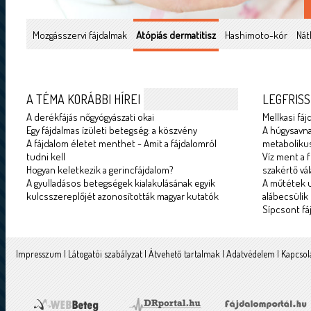
Mozgásszervi fájdalmak
Atópiás dermatitisz
Hashimoto-kór
Nát
A TÉMA KORÁBBI HÍREI
LEGFRISS
A derékfájás nőgyógyászati okai
Mellkasi fáj
Egy fájdalmas ízületi betegség: a köszvény
A húgysavna
A fájdalom életet menthet - Amit a fájdalomról
metabolikus
tudni kell
Víz ment a f
Hogyan keletkezik a gerincfájdalom?
szakértő vál
A gyulladásos betegségek kialakulásának egyik
A műtétek u
kulcsszereplőjét azonosították magyar kutatók
alábecsülik
Sípcsont fá
Impresszum
|
Látogatói szabályzat
|
Átvehető tartalmak
|
Adatvédelem
|
Kapcsol