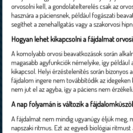
orvosolni kell, a gondolatelterelés csak az orvos
hasznára a páciensnek, például fogászati beav
segíthet a zenehallgatás vagy a szakorvosi hipnó
Hogyan lehet kikapcsolni a fájdalmat orvos
A komolyabb orvosi beavatkozások során alkal
magasabb agyfunkciók némelyike, így például 
kikapcsol. Helyi érzéstelenítés során bizonyos 
fájdalom ingere nem továbbítódik az idegeken 
nem jut el az agyba, így a páciens nem érzékeli
A nap folyamán is változik a fájdalomküszö
A fájdalmat nem mindig ugyanúgy éljük meg, 
napszaki ritmus. Ezt az egyedi biológiai ritmust 