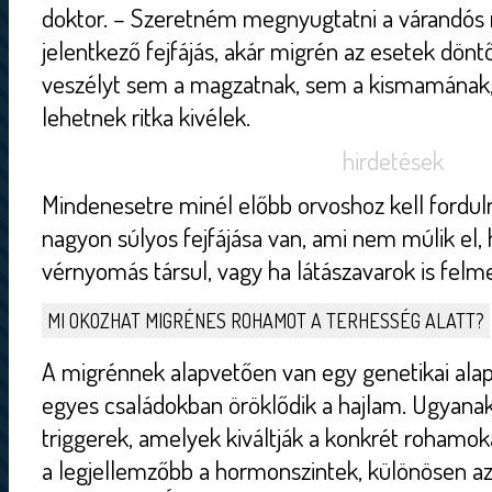
doktor. – Szeretném megnyugtatni a várandós 
jelentkező fejfájás, akár migrén az esetek dön
veszélyt sem a magzatnak, sem a kismamának
lehetnek ritka kivélek.
hirdetések
Mindenesetre minél előbb orvoshoz kell fordul
nagyon súlyos fejfájása van, ami nem múlik el, 
vérnyomás társul, vagy ha látászavarok is felm
MI OKOZHAT MIGRÉNES ROHAMOT A TERHESSÉG ALATT?
A migrénnek alapvetően van egy genetikai alapja
egyes családokban öröklődik a hajlam. Ugyana
triggerek, amelyek kiváltják a konkrét rohamok
a legjellemzőbb a hormonszintek, különösen az