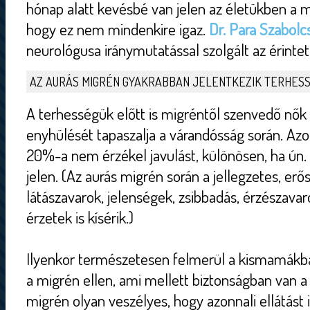
hónap alatt kevésbé van jelen az életükben a mi
hogy ez nem mindenkire igaz.
Dr. Para Szabolc
neurológusa iránymutatással szolgált az érinte
AZ AURÁS MIGRÉN GYAKRABBAN JELENTKEZIK TERHES
A terhességük előtt is migréntől szenvedő nő
enyhülését tapaszalja a várandósság során. Az
20%-a nem érzékel javulást, különösen, ha ún.
jelen. (Az aurás migrén során a jellegzetes, erős,
látászavarok, jelenségek, zsibbadás, érzészavar
érzetek is kísérik.)
Ilyenkor természetesen felmerül a kismamákba
a migrén ellen, ami mellett biztonságban van a b
migrén olyan veszélyes, hogy azonnali ellátást