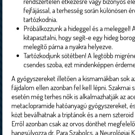
rendszertelen étkezésre vagy bizonyos éle
fejfájással, a terhesség során különösen 
tartózkodnia.
Próbálkozzunk a hideggel és a meleggel! A
kitapasztalni, hogy segít-e egy hideg bor
melegítő párna a nyakra helyezve.
Tartózkodjunk sötétben! A legtöbb migréne
csendes szoba, ezt mindenképpen érdemes 
A gyógyszereket illetően a kismamákban sok az 
fájdalom ellen azonban fel kell lépni. Szakmai 
esetén még terhes nők is alkalmazhatják az a
metaclopramide hatóanyagú gyógyszereket, é
közt beválhatnak a triptánok és a nem szteroid
Erről azonban csak az orvos dönthet megfelelő
hangsúlyozza dr. Para Szabolcs, a Neurológiai 