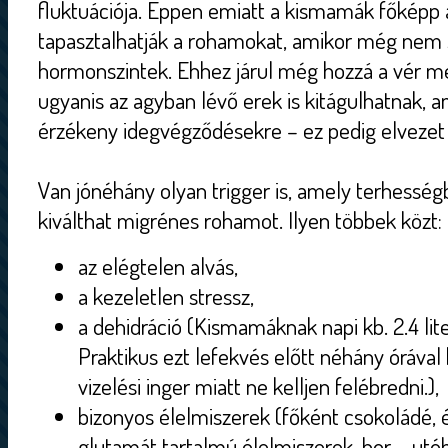
fluktuációja. Éppen emiatt a kismamák főképp 
tapasztalhatják a rohamokat, amikor még nem s
hormonszintek. Ehhez járul még hozzá a vér
ugyanis az agyban lévő erek is kitágulhatnak, 
érzékeny idegvégződésekre – ez pedig elvezet
Van jónéhány olyan trigger is, amely terhességb
kiválthat migrénes rohamot. Ilyen többek közt:
az elégtelen alvás,
a kezeletlen stressz,
a dehidráció (Kismamáknak napi kb. 2.4 lit
Praktikus ezt lefekvés előtt néhány órával 
vizelési inger miatt ne kelljen felébredni.),
bizonyos élelmiszerek (főként csokoládé, é
glutamát tartalmú élelmiszerek, bor – utó