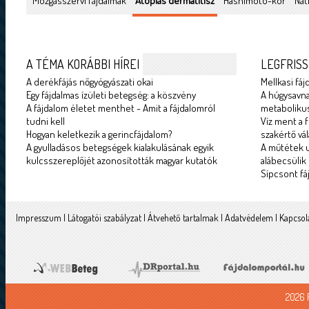
Mozgásszervi fájdalmak
Atópiás dermatitisz
Hashimoto-kór
Nát
A TÉMA KORÁBBI HÍREI
LEGFRISS
A derékfájás nőgyógyászati okai
Mellkasi fáj
Egy fájdalmas ízületi betegség: a köszvény
A húgysavna
A fájdalom életet menthet - Amit a fájdalomról
metabolikus
tudni kell
Víz ment a f
Hogyan keletkezik a gerincfájdalom?
szakértő vál
A gyulladásos betegségek kialakulásának egyik
A műtétek u
kulcsszereplőjét azonosították magyar kutatók
alábecsülik
Sípcsont fá
Impresszum
|
Látogatói szabályzat
|
Átvehető tartalmak
|
Adatvédelem
|
Kapcsol
2026 F