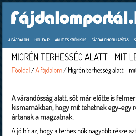
A FÁJDALOM
HOL FÁJ?
AKUT ÉS KRÓNIKUS
FÁJDALOMCSILLAPÍTÁS
MIGRÉN TERHESSÉG ALATT - MIT L
Főoldal
/
A fájdalom
/ Migrén terhesség alatt - mi
A várandósság alatt, sőt már előtte is felme
kismamákban, hogy mit tehetnek egy-egy r
ártanak a magzatnak.
A jó hír az, hogy a terhes nők nagyobb része azt