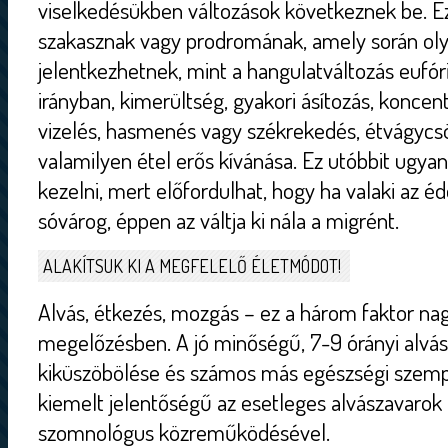
viselkedésükben változások következnek be. E
szakasznak vagy prodromának, amely során ol
jelentkezhetnek, mint a hangulatváltozás eufór
irányban, kimerültség, gyakori ásítozás, koncen
vizelés, hasmenés vagy székrekedés, étvágyc
valamilyen étel erős kívánása. Ez utóbbit ugyan
kezelni, mert előfordulhat, hogy ha valaki az éd
sóvárog, éppen az váltja ki nála a migrént.
ALAKÍTSUK KI A MEGFELELŐ ÉLETMÓDOT!
Alvás, étkezés, mozgás – ez a három faktor na
megelőzésben. A jó minőségű, 7-9 órányi alvás 
kiküszöbölése és számos más egészségi szempo
kiemelt jelentőségű az esetleges alvászavarok 
szomnológus közreműködésével.