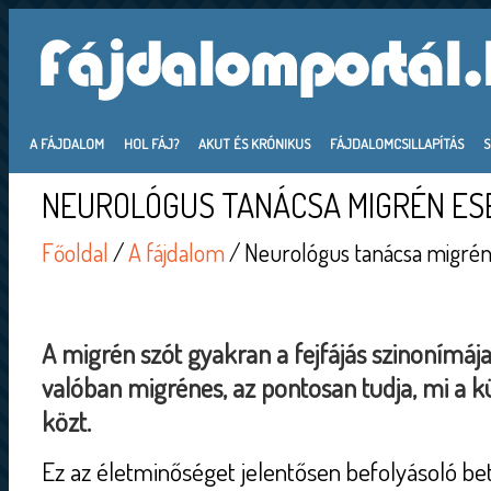
A FÁJDALOM
HOL FÁJ?
AKUT ÉS KRÓNIKUS
FÁJDALOMCSILLAPÍTÁS
NEUROLÓGUS TANÁCSA MIGRÉN ES
Főoldal
/
A fájdalom
/ Neurológus tanácsa migrén
A migrén szót gyakran a fejfájás szinonímája
valóban migrénes, az pontosan tudja, mi a k
közt.
Ez az életminőséget jelentősen befolyásoló be