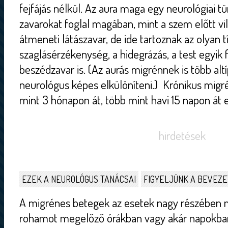
fejfájás nélkül. Az aura maga egy neurológiai tü
zavarokat foglal magában, mint a szem előtt vil
átmeneti látászavar, de ide tartoznak az olyan t
szaglásérzékenység, a hidegrázás, a test egyik 
beszédzavar is. (Az aurás migrénnek is több alt
neurológus képes elkülöníteni.) Krónikus mig
mint 3 hónapon át, több mint havi 15 napon át e
hirdetések
EZEK A NEUROLÓGUS TANÁCSAI
FIGYELJÜNK A BEVEZE
A migrénes betegek az esetek nagy részében m
rohamot megelőző órákban vagy akár napokba