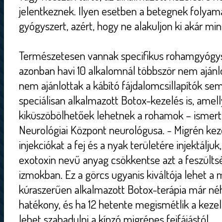
jelentkeznek. Ilyen esetben a betegnek folyam
gyógyszert, azért, hogy ne alakuljon ki akár 
Természetesen vannak specifikus rohamgyógys
azonban havi 10 alkalomnál többször nem ajánlo
nem ajánlottak a kábító fájdalomcsillapítók se
speciálisan alkalmazott Botox-kezelés is, amel
kiküszöbölhetőek lehetnek a rohamok – ismertet
Neurológiai Központ neurológusa. - Migrén kez
injekciókat a fej és a nyak területére injektálju
exotoxin nevű anyag csökkentse azt a feszülts
izmokban. Ez a görcs ugyanis kiváltója lehet 
kúraszerűen alkalmazott Botox-terápia már né
hatékony, és ha 12 hetente megismétlik a kezel
lehet szabadulni a kínzó migrénes fejfájástól.