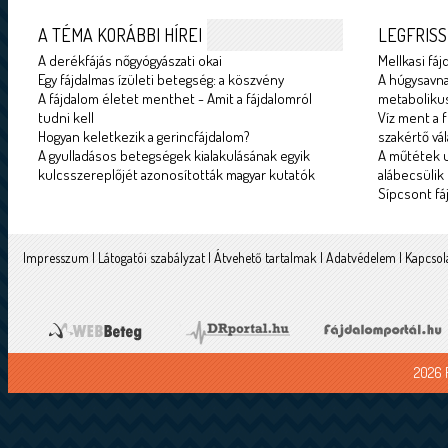
A TÉMA KORÁBBI HÍREI
LEGFRISS
A derékfájás nőgyógyászati okai
Mellkasi fáj
Egy fájdalmas ízületi betegség: a köszvény
A húgysavna
A fájdalom életet menthet - Amit a fájdalomról
metabolikus
tudni kell
Víz ment a f
Hogyan keletkezik a gerincfájdalom?
szakértő vál
A gyulladásos betegségek kialakulásának egyik
A műtétek u
kulcsszereplőjét azonosították magyar kutatók
alábecsülik
Sípcsont fá
Impresszum
|
Látogatói szabályzat
|
Átvehető tartalmak
|
Adatvédelem
|
Kapcsol
2026 F