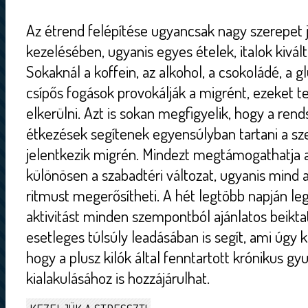
Az étrend felépítése ugyancsak nagy szerepet j
kezelésében, ugyanis egyes ételek, italok kivál
Sokaknál a koffein, az alkohol, a csokoládé, a g
csípős fogások provokálják a migrént, ezeket 
elkerülni. Azt is sokan megfigyelik, hogy a re
étkezések segítenek egyensúlyban tartani a sze
jelentkezik migrén. Mindezt megtámogathatja 
különösen a szabadtéri változat, ugyanis mind a
ritmust megerősítheti. A hét legtöbb napján leg
aktivitást minden szempontból ajánlatos beikta
esetleges túlsúly leadásában is segít, ami úgy k
hogy a plusz kilók által fenntartott krónikus gy
kialakulásához is hozzájárulhat.