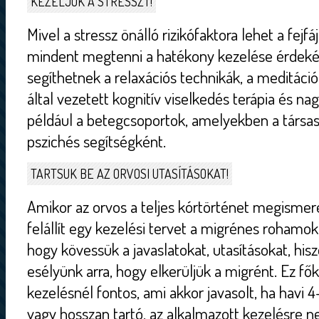
KEZELJÜK A STRESSZT!
Mivel a stressz önálló rizikófaktora lehet a fej
mindent megtenni a hatékony kezelése érdeké
segíthetnek a relaxációs technikák, a meditáció,
által vezetett kognitív viselkedés terápia és n
például a betegcsoportok, amelyekben a társa
pszichés segítségként.
TARTSUK BE AZ ORVOSI UTASÍTÁSOKAT!
Amikor az orvos a teljes kórtörténet megismeré
felállít egy kezelési tervet a migrénes rohamok
hogy kövessük a javaslatokat, utasításokat, his
esélyünk arra, hogy elkerüljük a migrént. Ez f
kezelésnél fontos, ami akkor javasolt, ha havi 
vagy hosszan tartó, az alkalmazott kezelésre n