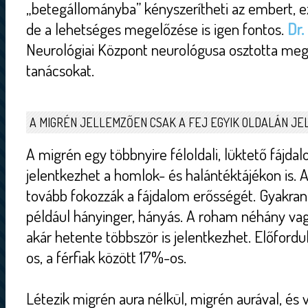
„betegállományba” kényszerítheti az embert, e
de a lehetséges megelőzése is igen fontos.
Dr.
Neurológiai Központ neurológusa osztotta meg
tanácsokat.
A MIGRÉN JELLEMZŐEN CSAK A FEJ EGYIK OLDALÁN JE
A migrén egy többnyire féloldali, lüktető fájd
jelentkezhet a homlok- és halántéktájékon is. A
tovább fokozzák a fájdalom erősségét. Gyakran 
például hányinger, hányás. A roham néhány vagy
akár hetente többször is jelentkezhet. Előford
os, a férfiak között 17%-os.
Létezik migrén aura nélkül, migrén aurával, és 