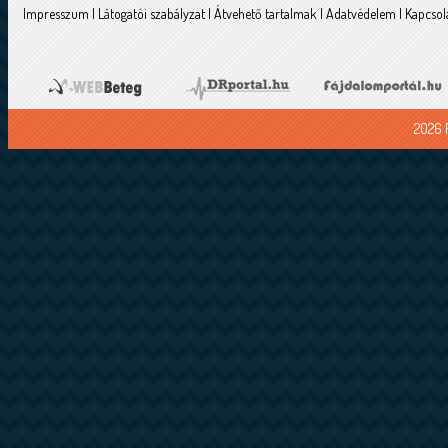
Impresszum
|
Látogatói szabályzat
|
Átvehető tartalmak
|
Adatvédelem
|
Kapcsol
2026 F