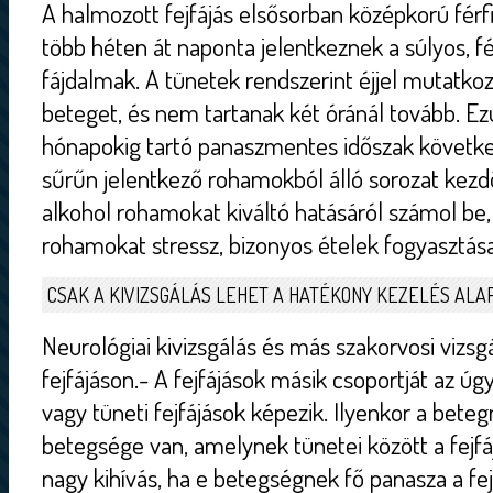
A halmozott fejfájás elsősorban középkorú fér
több héten át naponta jelentkeznek a súlyos, fé
fájdalmak. A tünetek rendszerint éjjel mutatkoz
beteget, és nem tartanak két óránál tovább. Ez
hónapokig tartó panaszmentes időszak következ
sűrűn jelentkező rohamokból álló sorozat kezd
alkohol rohamokat kiváltó hatásáról számol be
rohamokat stressz, bizonyos ételek fogyasztás
CSAK A KIVIZSGÁLÁS LEHET A HATÉKONY KEZELÉS ALA
Neurológiai kivizsgálás és más szakorvosi vizsg
fejfájáson.- A fejfájások másik csoportját az 
vagy tüneti fejfájások képezik. Ilyenkor a bete
betegsége van, amelynek tünetei között a fejfá
nagy kihívás, ha e betegségnek fő panasza a fejf