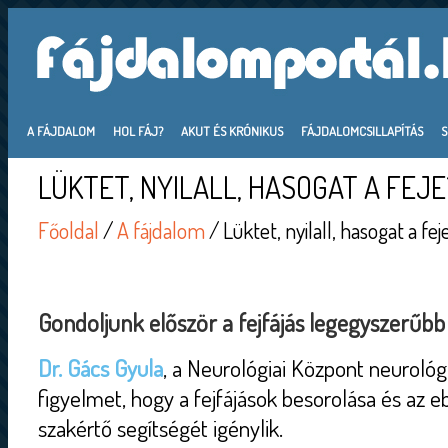
A FÁJDALOM
HOL FÁJ?
AKUT ÉS KRÓNIKUS
FÁJDALOMCSILLAPÍTÁS
LÜKTET, NYILALL, HASOGAT A FEJE
Főoldal
/
A fájdalom
/ Lüktet, nyilall, hasogat a fej
Gondoljunk először a fejfájás legegyszerűbb o
Dr. Gács Gyula
, a Neurológiai Központ neurológu
figyelmet, hogy a fejfájások besorolása és az 
szakértő segítségét igénylik.