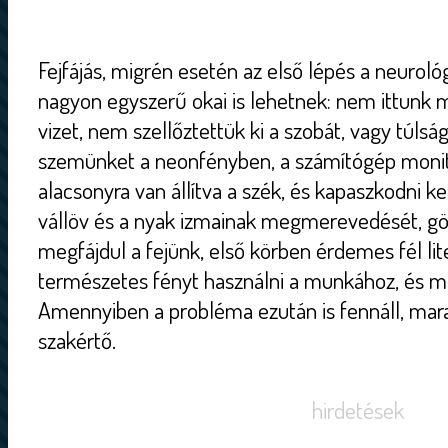
Fejfájás, migrén esetén az első lépés a neurológ
nagyon egyszerű okai is lehetnek: nem ittunk
vizet, nem szellőztettük ki a szobát, vagy túls
szemünket a neonfényben, a számítógép monitor
alacsonyra van állítva a szék, és kapaszkodni kell
vállöv és a nyak izmainak megmerevedését, gör
megfájdul a fejünk, első körben érdemes fél lit
természetes fényt használni a munkához, és m
Amennyiben a probléma ezután is fennáll, mara
szakértő.
hirdetések