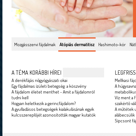
Mozgásszervi fájdalmak
Atópiás dermatitisz
Hashimoto-kór
Nát
A TÉMA KORÁBBI HÍREI
LEGFRISS
A derékfájás nőgyógyászati okai
Mellkasi fáj
Egy fájdalmas ízületi betegség: a köszvény
A húgysavna
A fájdalom életet menthet - Amit a fájdalomról
metabolikus
tudni kell
Víz ment a f
Hogyan keletkezik a gerincfájdalom?
szakértő vál
A gyulladásos betegségek kialakulásának egyik
A műtétek u
kulcsszereplőjét azonosították magyar kutatók
alábecsülik
Sípcsont fá