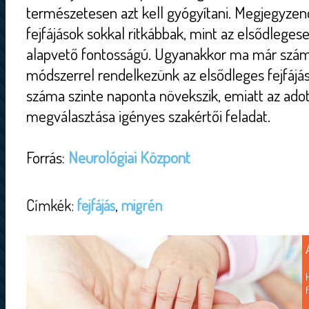
természetesen azt kell gyógyítani. Megjegyze
fejfájások sokkal ritkábbak, mint az elsődleges
alapvető fontosságú. Ugyanakkor ma már szám
módszerrel rendelkezünk az elsődleges fejfáj
száma szinte naponta növekszik, emiatt az ado
megválasztása igényes szakértői feladat.
Forrás:
Neurológiai Központ
Címkék:
fejfájás
,
migrén