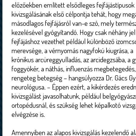
előzőekben említett elsődleges fejfájástípusok 
kivizsgálásának első célpontja tehát, hogy meg
másodlagos fejfájásról van-e szó, mely termé
kezelésével gyógyítandó. Hogy csak néhány jel
fejfájáshoz vezethet például különböző izomcs
merevsége, a vérnyomás nagyfokú kiugrása, a 
krónikus arcüreggyulladás, az arcidegzsába, a 
foggyökér, a náthás, influenzás megbetegedés
rengeteg betegség – hangsúlyozza Dr. Gács Gyu
neurológusa. – Éppen ezért, a kikérdezés ere
kivizsgálást javasolhatunk, például belgyógyás
ortopédusnál, és szükség lehet képalkotó vizsgá
elvégzése is.
Amennyiben az alapos kivizsgálás kezelendő ala