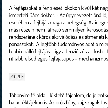
A fejfájásokat a fenti eseti okokon kívül két na
ismerteti Gács doktor. - Az úgynevezett önálló,
esetében a fejfájás maga a betegség. Az idegr
más részein nem látható semmilyen károsodás, 
rendszerének kóros aktiválódása és átmeneti 
panaszokat. A legtöbb tudományos adat a migré
többi önálló fejfájás – így a tenziós és a cluster
ritkább elsődleges fejfájástípus – mechanizmu
MIGRÉN
Többnyire féloldali, lüktető fájdalom, de jelen
halántéktájékon is. Az erős fény, zaj, szagok t