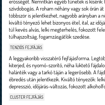
erősségét. Nemritkán egyéb tünetek is kísérik:
szívdobogás. A roham néhány vagy sok órán át i
többször is jelentkezhet, nagyobb arányban a 
kiváltó tényező lehet bizonyos étel, ital, az idő
túl kevés alvás, lelki megterhelés, fokozott fel
túlhajszoltság, fogamzásgátlók szedése.
TENZIÓS FEJFÁJÁS
A leggyakoribb visszatérő fejfájásforma. Legtö
kiterjed, és nyomó-szorító, néha lüktető fájda
halánték vagy a tarkó táján a legerősebb. A fáj
ébredés után jelentkezik. Kiváltó tényezők: lelki
depresszió, időjárás-változás, fokozott alkohol
CLUSTER FEJFÁJÁS