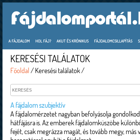
A FÁJDALOM
HOL FÁJ?
AKUT ÉS KRÓNIKUS
FÁJDALOMCSILLAPÍTÁS
KERESÉSI TALÁLATOK
Főoldal
/ Keresési találatok /
A fájdalom szubjektív
A fájdalomérzetet nagyban befolyásolja gondolkod
hátfájásra is. Az emberek fájdalomküszöbe különbö
fejét, csak megrázza magát, és tovább megy, más v