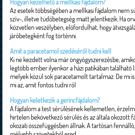
Hogyan kezelhető a mellkasi fájdalom?
Az esetek többségében a mellkasi fájdalom nem sür
szív-, illetve tüdőbetegség miatt jelentkezik. Ha or
közvetlen veszélyben, előfordulhat, hogy átvizsgál
járóbetegként fog történni.
Amit a paracetamol szedéséről tudni kell
Ki ne kezdett volna már öngyógyszerezésbe, amiko
legtöbb ember ilyenkor a házi patikában található l
melyek közül sok paracetamolt tartalmaz. De mi is
mi az, amit fontos tudni ról
Hogyan keletkezik a gerincfájdalom?
A fájdalom a test sérülésének kellemetlen, érzel
hirtelen bekövetkező sérülés és az általa okozott f
okozati összefüggésben állnak. A tartósan fennálló,
mélyebb szövetekből ered.