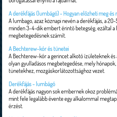
borogatással enyhíti a fájdalmat.
A derékfájás (lumbágó) - Hogyan előzheti meg és m
A lumbago, azaz köznapi nevén a derékfájás, a 20
minden 3-4-dik embert érintő betegség, ezáltal a
megbetegedésnek számít.
A Bechterew-kór és tünetei
A Bechterew-kór a gerincet alkotó ízületeknek és 
olyan gyulladásos megbetegedése, mely hónapok, 
tünetekhez, mozgáskorlátozottsághoz vezet.
Derékfájás - lumbágó
A derékfájás nagyon sok embernek okoz problémát
mint fele legalább évente egy alkalommal megtapa
érzést.