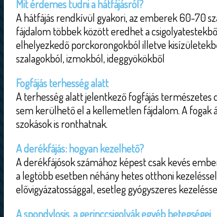
Mit érdemes tudni a hátfájásról?
A hátfájás rendkívül gyakori, az emberek 60-70 száz
fájdalom többek között eredhet a csigolyatestekbő
elhelyezkedő porckorongokból illetve kisízületekből
szalagokból, izmokból, ideggyökökből
Fogfájás terhesség alatt
A terhesség alatt jelentkező fogfájás természetes 
sem kerülhető el a kellemetlen fájdalom. A fogak á
szokások is ronthatnak.
A derékfájás: hogyan kezelhető?
A derékfájósok számához képest csak kevés embe
a legtöbb esetben néhány hetes otthoni kezeléssel
elővigyázatossággal, esetleg gyógyszeres kezeléssel
A spondylosis, a gerinccsigolyák egyéb betegségei