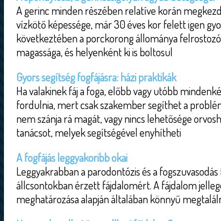
A gerinc minden részében relatíve korán megkezd
vízkötő képessége, már 30 éves kor felett igen gy
következtében a porckorong állománya felrostozód
magassága, és helyenként ki is boltosul
Gyors segítség fogfájásra: házi praktikák
Ha valakinek fáj a foga, előbb vagy utóbb mindenk
fordulnia, mert csak szakember segíthet a probl
nem szánja rá magát, vagy nincs lehetősége orvo
tanácsot, melyek segítségével enyhítheti
A fogfájás leggyakoribb okai
Leggyakrabban a parodontózis és a fogszuvasodás fe
állcsontokban érzett fájdalomért. A fájdalom jelle
meghatározása alapján általában könnyű megtalálni