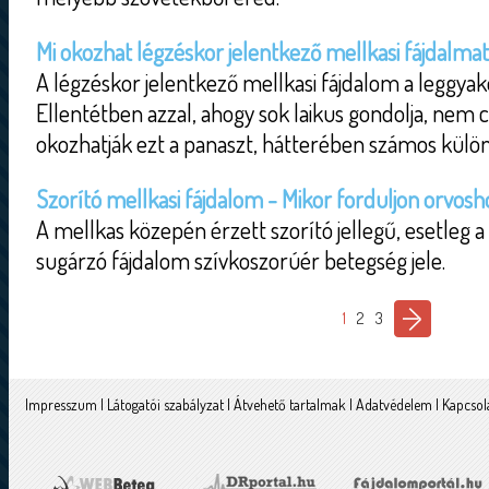
Mi okozhat légzéskor jelentkező mellkasi fájdalma
A légzéskor jelentkező mellkasi fájdalom a leggyak
Ellentétben azzal, ahogy sok laikus gondolja, nem 
okozhatják ezt a panaszt, hátterében számos külön
Szorító mellkasi fájdalom - Mikor forduljon orvosh
A mellkas közepén érzett szorító jellegű, esetleg a
sugárzó fájdalom szívkoszorúér betegség jele.
1
2
3
Impresszum
|
Látogatói szabályzat
|
Átvehető tartalmak
|
Adatvédelem
|
Kapcsol