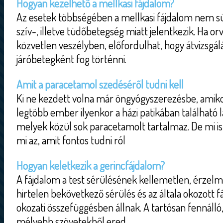
Hogyan kezelhető a mellkasi fájdalom?
Az esetek többségében a mellkasi fájdalom nem sür
szív-, illetve tüdőbetegség miatt jelentkezik. Ha or
közvetlen veszélyben, előfordulhat, hogy átvizsgál
járóbetegként fog történni.
Amit a paracetamol szedéséről tudni kell
Ki ne kezdett volna már öngyógyszerezésbe, amiko
legtöbb ember ilyenkor a házi patikában található l
melyek közül sok paracetamolt tartalmaz. De mi is
mi az, amit fontos tudni ról
Hogyan keletkezik a gerincfájdalom?
A fájdalom a test sérülésének kellemetlen, érzel
hirtelen bekövetkező sérülés és az általa okozott f
okozati összefüggésben állnak. A tartósan fennálló,
mélyebb szövetekből ered.