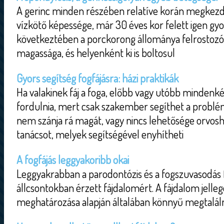
A gerinc minden részében relatíve korán megkezd
vízkötő képessége, már 30 éves kor felett igen gy
következtében a porckorong állománya felrostozód
magassága, és helyenként ki is boltosul
Gyors segítség fogfájásra: házi praktikák
Ha valakinek fáj a foga, előbb vagy utóbb mindenk
fordulnia, mert csak szakember segíthet a probl
nem szánja rá magát, vagy nincs lehetősége orvo
tanácsot, melyek segítségével enyhítheti
A fogfájás leggyakoribb okai
Leggyakrabban a parodontózis és a fogszuvasodás fe
állcsontokban érzett fájdalomért. A fájdalom jelle
meghatározása alapján általában könnyű megtalálni