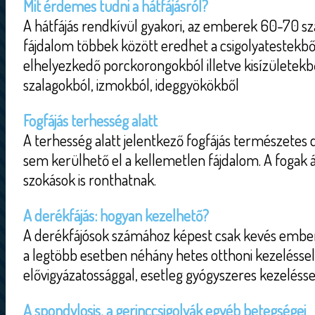
Mit érdemes tudni a hátfájásról?
A hátfájás rendkívül gyakori, az emberek 60-70 száz
fájdalom többek között eredhet a csigolyatestekbő
elhelyezkedő porckorongokból illetve kisízületekből
szalagokból, izmokból, ideggyökökből
Fogfájás terhesség alatt
A terhesség alatt jelentkező fogfájás természetes 
sem kerülhető el a kellemetlen fájdalom. A fogak á
szokások is ronthatnak.
A derékfájás: hogyan kezelhető?
A derékfájósok számához képest csak kevés embe
a legtöbb esetben néhány hetes otthoni kezeléssel
elővigyázatossággal, esetleg gyógyszeres kezeléssel
A spondylosis, a gerinccsigolyák egyéb betegségei