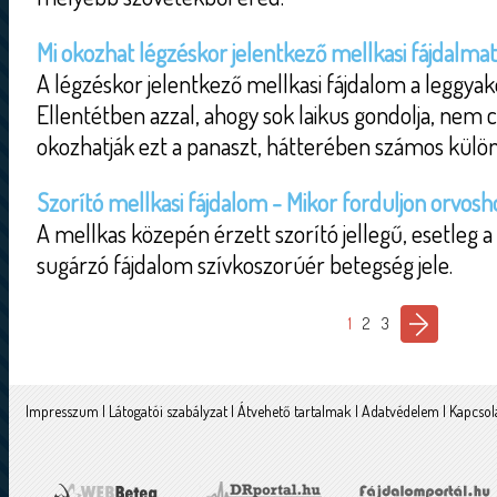
Mi okozhat légzéskor jelentkező mellkasi fájdalma
A légzéskor jelentkező mellkasi fájdalom a leggyak
Ellentétben azzal, ahogy sok laikus gondolja, nem 
okozhatják ezt a panaszt, hátterében számos külön
Szorító mellkasi fájdalom - Mikor forduljon orvosh
A mellkas közepén érzett szorító jellegű, esetleg a
sugárzó fájdalom szívkoszorúér betegség jele.
1
2
3
Impresszum
|
Látogatói szabályzat
|
Átvehető tartalmak
|
Adatvédelem
|
Kapcsol