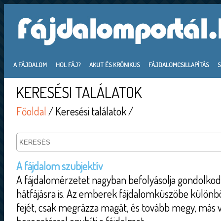
A FÁJDALOM
HOL FÁJ?
AKUT ÉS KRÓNIKUS
FÁJDALOMCSILLAPÍTÁS
KERESÉSI TALÁLATOK
Főoldal
/ Keresési találatok /
A fájdalom szubjektív
A fájdalomérzetet nagyban befolyásolja gondolkod
hátfájásra is. Az emberek fájdalomküszöbe különbö
fejét, csak megrázza magát, és tovább megy, más v