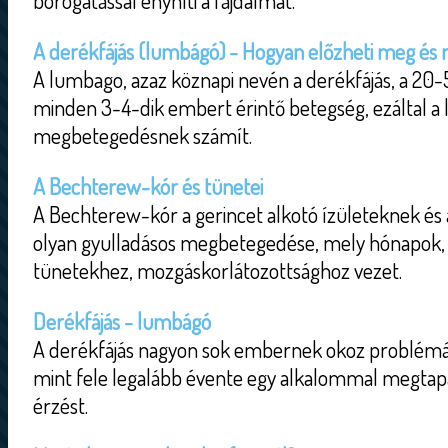
borogatással enyhíti a fájdalmat.
A derékfájás (lumbágó) - Hogyan előzheti meg és m
A lumbago, azaz köznapi nevén a derékfájás, a 20
minden 3-4-dik embert érintő betegség, ezáltal a
megbetegedésnek számít.
A Bechterew-kór és tünetei
A Bechterew-kór a gerincet alkotó ízületeknek és 
olyan gyulladásos megbetegedése, mely hónapok, 
tünetekhez, mozgáskorlátozottsághoz vezet.
Derékfájás - lumbágó
A derékfájás nagyon sok embernek okoz problémát
mint fele legalább évente egy alkalommal megtapa
érzést.