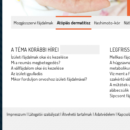
Mozgásszervi fájdalmak
Atópiás dermatitisz
Hashimoto-kór
Nát
A TÉMA KORÁBBI HÍREI
LEGFRISS
Ízületi fájdalmak okai és kezelése
Mellkasi fáj
Mi a reumás megbetegedés?
A húgysavna
A vállfájdalom okai és kezelése
metabolikus
Az ízületi gyulladás
Víz ment a f
Mikor forduljon orvoshoz ízületi fájdalmával?
szakértő vál
A műtétek u
alábecsülik
Sípcsont fá
Impresszum
|
Látogatói szabályzat
|
Átvehető tartalmak
|
Adatvédelem
|
Kapcsol