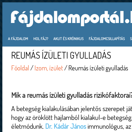
A FÁJDALOM
HOL FÁJ?
AKUT ÉS KRÓNIKUS
FÁJDALOMCSILLAPÍTÁS
REUMÁS ÍZÜLETI GYULLADÁS
Főoldal
/
Izom, ízület
/ Reumás ízületi gyulladás
Mik a reumás ízületi gyulladás rizikófaktorai
A betegség kialakulásában jelentős szerepet ját
hogy az öröklött hajlamból kialakul-e betegség,
életmódunk.
Dr. Kádár János
immunológus, az