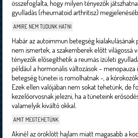
összefoglalta, hogy milyen tényezők játszhatnak
gyulladás (rheumatoid arthritisz) megjelenésé
AMIRE NEM TUDUNK HATNI
Habár az autoimmun betegség kialakulásának p
nem ismertek, a szakemberek előtt világossá v
tényezők elősegíthetik a reumás ízületi gyulladá
például a hormonális változások – menopauza 
betegség tünetei is romolhatnak -, a kórokozók
Ezek ellen valójában nem sokat tehetünk, de fo
kezelőorvosnak jelezni, ha a tüneteink erősöd
valamelyik kiváltó okkal.
AMIT MEGTEHETÜNK
Akinél az öröklött hajlam miatt magasabb a ko