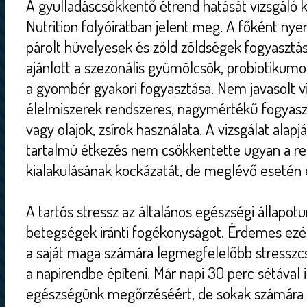
A gyulladáscsökkentő étrend hatását vizsgáló ku
Nutrition folyóiratban jelent meg. A főként nye
párolt hüvelyesek és zöld zöldségek fogyasztá
ajánlott a szezonális gyümölcsök, probiotikum
a gyömbér gyakori fogyasztása. Nem javasolt vi
élelmiszerek rendszeres, nagymértékű fogyaszt
vagy olajok, zsírok használata. A vizsgálat alap
tartalmú étkezés nem csökkentette ugyan a reu
kialakulásának kockázatát, de meglévő esetén 
A tartós stressz az általános egészségi állapotun
betegségek iránti fogékonyságot. Érdemes ezé
a saját maga számára legmegfelelőbb stresszcs
a napirendbe építeni. Már napi 30 perc sétával 
egészségünk megőrzéséért, de sokak számára b