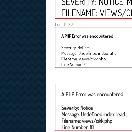
SEVERITY: NOTICE
M
FILENAME: VIEWS/C
Főoldal
/
/
A PHP Error was encountered
Severity: Notice
Message: Undefined index: title
Filename: views/cikk.php
Line Number: 11
A PHP Error was encountered
Severity: Notice
Message: Undefined index: lead
Filename: views/cikk.php
Line Number: 18