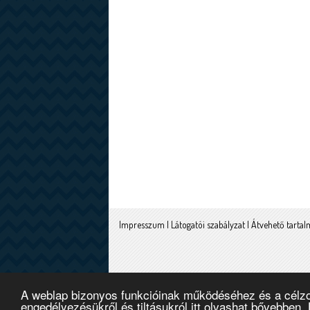
Impresszum
|
Látogatói szabályzat
|
Átvehető tarta
A weblap bizonyos funkcióinak működéséhez és a célzott 
engedélyezésükről és tiltásukról itt olvashat bővebben.