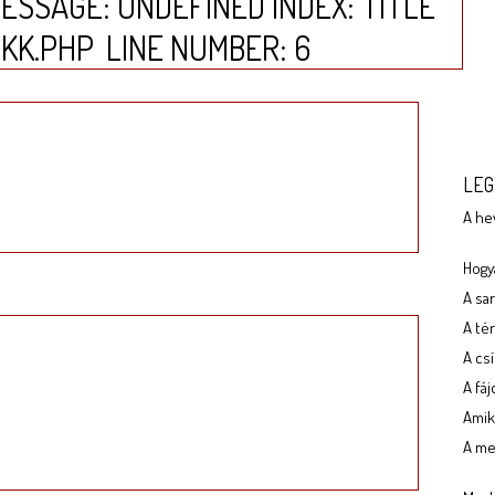
ESSAGE: UNDEFINED INDEX: TITLE
IKK.PHP
LINE NUMBER: 6
LEG
A he
Hogya
A sa
A tér
A cs
A fá
Amik
A meg