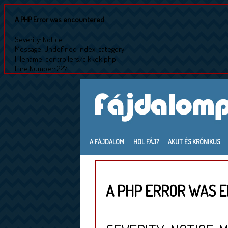
A PHP Error was encountered
Severity: Notice
Message: Undefined index: category
Filename: controllers/cikkek.php
Line Number: 227
A FÁJDALOM
HOL FÁJ?
AKUT ÉS KRÓNIKUS
A PHP ERROR WAS 