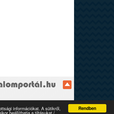
Rendben
tsági információkat. A sütikről,
r beállíthatja a tiltásukat /