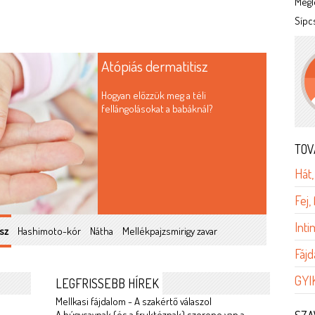
Megl
Sípc
Atópiás dermatitisz
Hogyan előzzük meg a téli
fellángolásokat a babáknál?
TOV
Hát,
Fej,
Int
sz
Hashimoto-kór
Nátha
Mellékpajzsmirigy zavar
Fájd
GYI
LEGFRISSEBB HÍREK
Mellkasi fájdalom - A szakértő válaszol
A húgysavnak (és a fruktóznak) szerepe van a