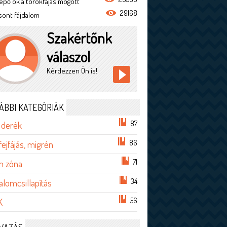
epő ok a torokfájás mögött
29168
sont fájdalom
Szakértőnk
válaszol
Kérdezzen Ön is!
ÁBBI KATEGÓRIÁK
87
 derék
86
 fejfájás, migrén
71
im zóna
34
alomcsillapítás
56
K