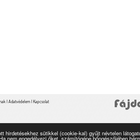
lmak
|
Adatvédelem
|
Kapcsolat
hirdetésekhez sütikkel (cookie-kal) gyűjt névtelen látogatot
 Ha nem engedélyezi őket, számítógépe böngészőjében bármiko