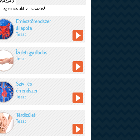
VAZÁS
leg nincs aktív szavazás!
Emésztőrendszer
állapota
Teszt
Ízületi gyulladás
Teszt
Szív- és
érrendszer
Teszt
Térdízület
Teszt