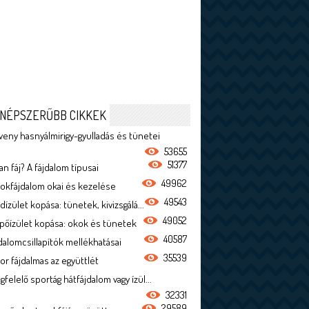
NÉPSZERŰBB CIKKEK
veny hasnyálmirigy-gyulladás és tünetei
53655
51377
n fáj? A fájdalom típusai
49962
rokfájdalom okai és kezelése
49543
dízület kopása: tünetek, kivizsgálá...
49052
ípőízület kopása: okok és tünetek
40587
jdalomcsillapítók mellékhatásai
35539
or fájdalmas az együttlét
felelő sportág hátfájdalom vagy ízül...
32331
29589