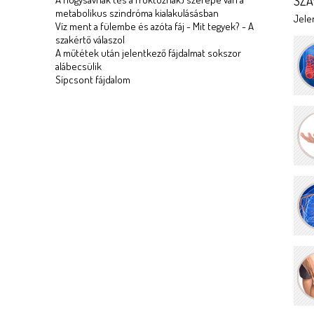
SZA
metabolikus szindróma kialakulásásban
Jelen
Víz ment a fülembe és azóta fáj - Mit tegyek? - A
szakértő válaszol
A műtétek után jelentkező fájdalmat sokszor
alábecsülik
Sípcsont fájdalom