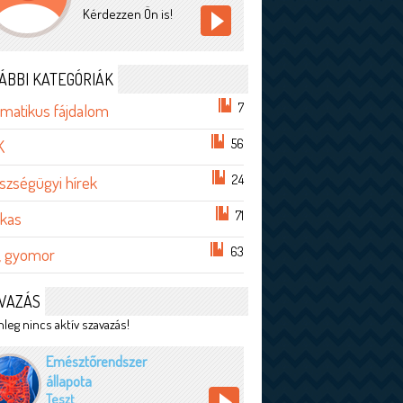
Kérdezzen Ön is!
ÁBBI KATEGÓRIÁK
7
matikus fájdalom
56
K
24
szségügyi hírek
71
lkas
63
, gyomor
VAZÁS
leg nincs aktív szavazás!
Emésztőrendszer
állapota
Teszt