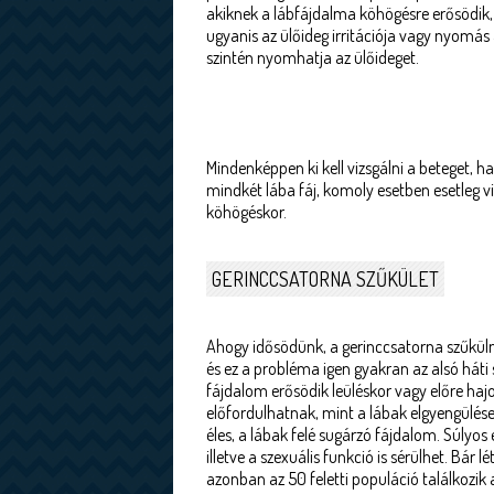
akiknek a lábfájdalma köhögésre erősödik, 
ugyanis az ülőideg irritációja vagy nyomás
szintén nyomhatja az ülőideget.
Mindenképpen ki kell vizsgálni a beteget, h
mindkét lába fáj, komoly esetben esetleg vi
köhögéskor.
GERINCCSATORNA SZŰKÜLET
Ahogy idősödünk, a gerinccsatorna szűkülni
és ez a probléma igen gyakran az alsó háti 
fájdalom erősödik leüléskor vagy előre hajol
előfordulhatnak, mint a lábak elgyengülése
éles, a lábak felé sugárzó fájdalom. Súlyos
illetve a szexuális funkció is sérülhet. Bár 
azonban az 50 feletti populáció találkozik 