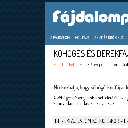
A FÁJDALOM
HOL FÁJ?
AKUT ÉS KRÓNIKUS
KÖHÖGÉS ÉS DERÉKF
Főoldal
/
Hát, derék
/ Köhögés és derékfáj
Mi okozhatja, hogy köhögéskor fáj a 
A köhögés néhány embernél felerősíti az e
köhögéskor jelentkezik a kínzó érzés.
DERÉKFÁJDALOM KÖHÖGÉSKOR – EZ