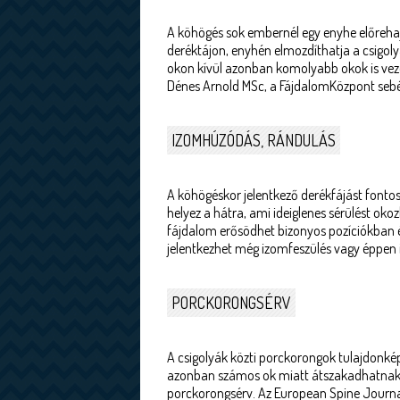
A köhögés sok embernél egy enyhe előrehaj
deréktájon, enyhén elmozdíthatja a csigolyá
okon kívül azonban komolyabb okok is vez
Dénes Arnold MSc, a FájdalomKözpont sebé
IZOMHÚZÓDÁS, RÁNDULÁS
A köhögéskor jelentkező derékfájást fontos
helyez a hátra, ami ideiglenes sérülést ok
fájdalom erősödhet bizonyos pozíciókban és
jelentkezhet még izomfeszülés vagy éppen 
PORCKORONGSÉRV
A csigolyák közti porckorongok tulajdonké
azonban számos ok miatt átszakadhatnak, 
porckorongsérv. Az European Spine Journak