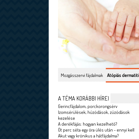
Mozgásszervi fájdalmak
Atópiás dermatiti
A TÉMA KORÁBBI HÍREI
Gerincfájdalom, porckorongsérv
Izomsérülések, húzódások, zúzódások
kezelése
A derékfájás: hogyan kezelhető?
Öt perc séta egy óra ülés után - ennyi kell
Akut vagy krónikus a hátfájdalma?