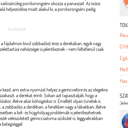
valószínűleg porckorongsérv okozza a panaszait. Az isiász
 alá helyeződése miatt alakul ki, a porckorongsérv pedig
TOV
hirdetések
Reu
a a fájdalmon kívül zsibbadást érez a derekában, egyik vagy
GYI
zelettartási nehézségei is jelentkeznek – nem feltétlenül csak
Egé
Mel
Has
 kezd, ami extra nyomást helyez a gerincvelőre és az idegekre,
szakaszt, a derekat érinti. Sokan azt tapasztalják, hogy a
SZA
áskor, illetve akár köhögéskor is. Emellett olyan tünetek is
Jelen
, a zsibbadás a derékban, a fenékben vagy a lábakban, illetve
 esetben a bél- és húgyhólyag problémák is jelentkezhetnek,
létezik veleszületett gerinccsatorna szűkület is, leggyakrabban
a betegséggel.