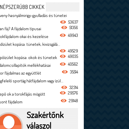
NÉPSZERŰBB CIKKEK
veny hasnyálmirigy-gyulladás és tünetei
53637
51356
n fáj? A fájdalom típusai
49943
rokfájdalom okai és kezelése
dízület kopása: tünetek, kivizsgálá...
49529
49035
ípőízület kopása: okok és tünetek
40562
jdalomcsillapítók mellékhatásai
35514
or fájdalmas az együttlét
felelő sportág hátfájdalom vagy ízül...
32314
29576
epő ok a torokfájás mögött
29148
sont fájdalom
Szakértőnk
válaszol