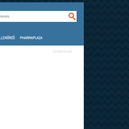
LLENŐRZŐ
PHARMAPLAZA
hirdetések