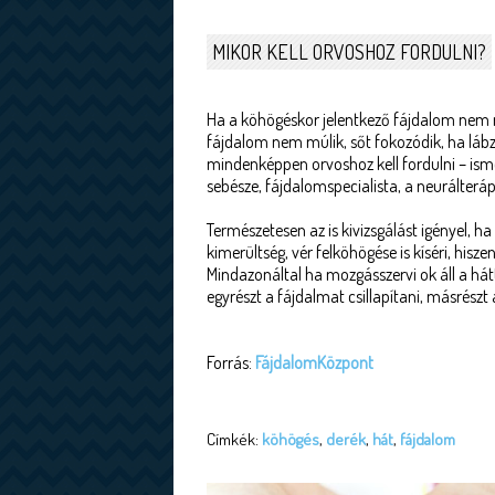
MIKOR KELL ORVOSHOZ FORDULNI?
Ha a köhögéskor jelentkező fájdalom nem mú
fájdalom nem múlik, sőt fokozódik, ha lábzs
mindenképpen orvoshoz kell fordulni – ism
sebésze, fájdalomspecialista, a neurálterá
Természetesen az is kivizsgálást igényel, h
kimerültség, vér felköhögése is kíséri, hisz
Mindazonáltal ha mozgásszervi ok áll a hátt
egyrészt a fájdalmat csillapítani, másrészt 
Forrás:
FájdalomKözpont
Címkék:
köhögés
,
derék
,
hát
,
fájdalom