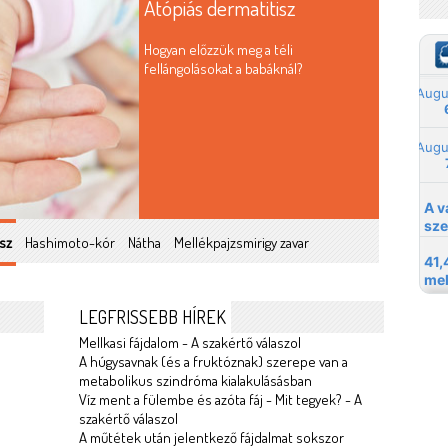
Atópiás dermatitisz
Hogyan előzzük meg a téli
fellángolásokat a babáknál?
sz
Hashimoto-kór
Nátha
Mellékpajzsmirigy zavar
LEGFRISSEBB HÍREK
Mellkasi fájdalom - A szakértő válaszol
A húgysavnak (és a fruktóznak) szerepe van a
metabolikus szindróma kialakulásásban
Víz ment a fülembe és azóta fáj - Mit tegyek? - A
szakértő válaszol
A műtétek után jelentkező fájdalmat sokszor