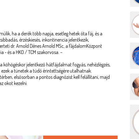
lik, ha a derék több napja, esetleg hetek óta fáj, és a
ibbadás, érzéskiesés, inkontinencia jelentkezik,
erteti dr. Arnold Dénes Arnold MSc, a FájdalomKözpont
pia - és a HKO / TCM szakorvosa. –
a a köhögéskor jelentkező hátfájdalmat fogyás, nehézlégzés,
en ezek a tünetek a tüdő érintettségére utalhatnak.
érben, elsősorban a pontos diagnózist kell felállítani, majd
az okot kezelni.