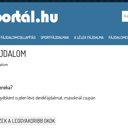
FÁJDALOMCSILLAPÍTÁS
SPORTFÁJDALMAK
A LÉLEK FÁJDALMA
FÁJDALOME
ÁJDALOM
dalom
dereka?
gyébként is jelen lévő derékfájdalmat, másoknál csupán
EK A LEGGYAKORIBB OKOK