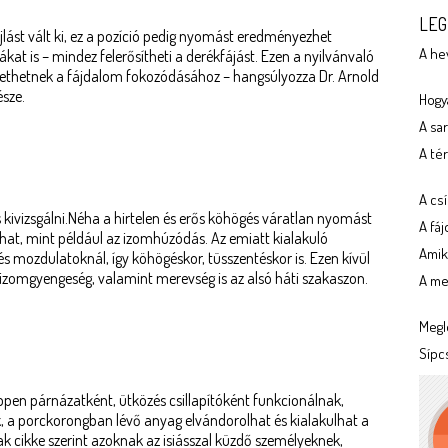
LEG
lást vált ki, ez a pozíció pedig nyomást eredményezhet
A he
kat is – mindez felerősítheti a derékfájást. Ezen a nyilvánvaló
ethetnek a fájdalom fokozódásához – hangsúlyozza Dr. Arnold
sze.
Hogya
A sa
A tér
A cs
 kivizsgálni.Néha a hirtelen és erős köhögés váratlan nyomást
A fá
ozhat, mint például az izomhúzódás. Az emiatt kialakuló
Amik
 mozdulatoknál, így köhögéskor, tüsszentéskor is. Ezen kívül
izomgyengeség, valamint merevség is az alsó háti szakaszon.
A meg
Megl
Sípc
ppen párnázatként, ütközés csillapítóként funkcionálnak,
a porckorongban lévő anyag elvándorolhat és kialakulhat a
 cikke szerint azoknak az isiásszal küzdő személyeknek,