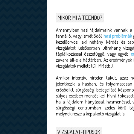
MIKOR MI A TEENDŐ?
Amennyiben hasi fájdalmaink vannak, a te
fennálló, vagy ismétlődő)
hasi problémák
g
kezelőorvos, aki néhány kérdés és tapi
vizsgálatot (elsősorban ultrahang vizsg
táplálkozással összefüggő, vagy egyéb
e
zavara áll-e a háttérben. Az eredmények
vizsgálatok mellett (CT, MR stb.).
Amikor intenzív, hirtelen (akut, azaz 
jelentkezik a hasban, és folyamatosan f
erősödik), sürgősségi betegellátó központot
súlyos esetben mentőt kell hívni. Fokozott
ha a fájdalom hányással, hasmenéssel, va
sürgősségi centrumban széles körű táj
melynek része a képalkotó vizsgálat is.
VIZSGÁLAT-TÍPUSOK