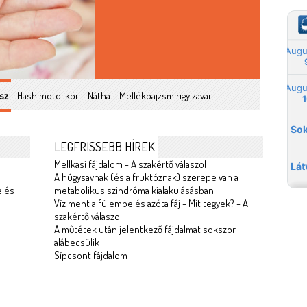
sz
Hashimoto-kór
Nátha
Mellékpajzsmirigy zavar
LEGFRISSEBB HÍREK
Mellkasi fájdalom - A szakértő válaszol
A húgysavnak (és a fruktóznak) szerepe van a
elés
metabolikus szindróma kialakulásásban
Víz ment a fülembe és azóta fáj - Mit tegyek? - A
szakértő válaszol
A műtétek után jelentkező fájdalmat sokszor
alábecsülik
Sípcsont fájdalom