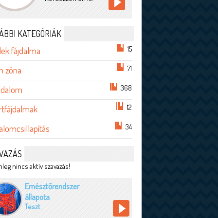
ÁBBI KATEGÓRIÁK
15
lek fájdalma
71
im zóna
368
ájdalom
12
rtfájdalmak
34
alomcsillapítás
VAZÁS
leg nincs aktív szavazás!
Emésztőrendszer
állapota
Teszt