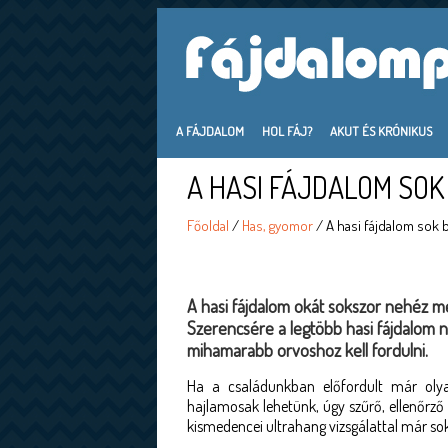
A FÁJDALOM
HOL FÁJ?
AKUT ÉS KRÓNIKUS
A HASI FÁJDALOM SO
Főoldal
/
Has, gyomor
/ A hasi fájdalom sok
A hasi fájdalom okát sokszor nehéz megá
Szerencsére a legtöbb hasi fájdalom 
mihamarabb orvoshoz kell fordulni.
Ha a családunkban előfordult már oly
hajlamosak lehetünk, úgy szűrő, ellenőrző
kismedencei ultrahang vizsgálattal már sok