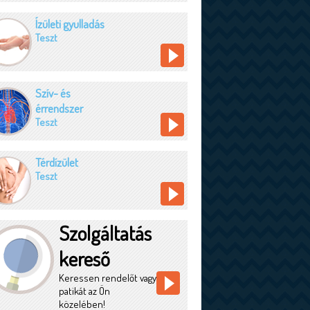
Ízületi gyulladás
Teszt
Szív- és
érrendszer
Teszt
Térdízület
Teszt
Szolgáltatás
kereső
Keressen rendelőt vagy
patikát az Ön
közelében!