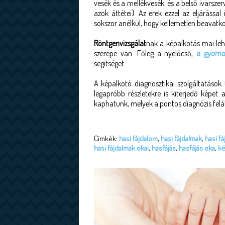
vesék és a mellékvesék, és a belső ivarszer
azok áttétei). Az erek ezzel az eljárással
sokszor anélkül, hogy kellemetlen beavatk
Röntgenvizsgálat
nak a képalkotás mai leh
szerepe van. Főleg a nyelőcső,
a gyomor
segítséget.
A képalkotó diagnosztikai szolgáltatások 
legapróbb részletekre is kiterjedő képet
kaphatunk, melyek a pontos diagnózis felál
Címkék:
hasi fájdalom
,
hasi fájdalmak
,
hasi f
hasi fájdalmak okai
,
hasfájás
,
hasfájás oka
,
ké