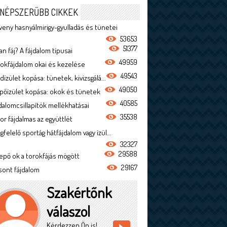
NÉPSZERŰBB CIKKEK
veny hasnyálmirigy-gyulladás és tünetei
53653
51377
n fáj? A fájdalom típusai
49959
rokfájdalom okai és kezelése
49543
dízület kopása: tünetek, kivizsgálá...
49050
ípőízület kopása: okok és tünetek
40585
jdalomcsillapítók mellékhatásai
35538
or fájdalmas az együttlét
felelő sportág hátfájdalom vagy ízül...
32327
29588
epő ok a torokfájás mögött
29167
sont fájdalom
Szakértőnk
válaszol
Kérdezzen Ön is!