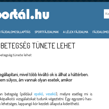
FÁJDALOMCSILLAPÍTÁS
SPORTFÁJDALMAK
A LÉLEK FÁJDALMA
FÁJDALOME
K BETEGSÉG TÜNETE LEHET
 betegség tünete lehet
llapítani, mivel több kiváltó ok is állhat a háttérben.
nem súlyos, ám vannak olyan esetek, amikor
an betegség (például
epekő
,
vesekő
), melyre esetleg mi is
 képalkotó vizsgálatokat tudunk végeztetni. Egy egyszerű has-
 lehetséges, lappangó kór kezdeti állapota kideríthető.