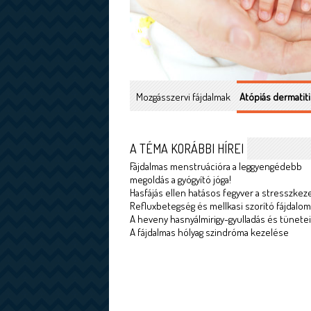
Mozgásszervi fájdalmak
Atópiás dermatiti
A TÉMA KORÁBBI HÍREI
Fájdalmas menstruációra a leggyengédebb
megoldás a gyógyító jóga!
Hasfájás ellen hatásos fegyver a stresszkez
Refluxbetegség és mellkasi szorító fájdalom
A heveny hasnyálmirigy-gyulladás és tünetei
A fájdalmas hólyag szindróma kezelése