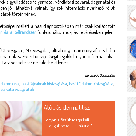
vek a gyulladásos folyamatai, vérellátási zavarai, daganatai és
 igen jól láthatóvá válnak, így sok információ nyerhető róluk
ozások történnének.
etőségei mellett a hasi diagnosztikában már csak korlátozott
 és a bélrendszer
funkcionális, mozgási eltéréseiben jelent
(CT-vizsgálat, MR-vizsgálat, ultrahang, mammográfia...stb.) a
 adhatnak szervezetünkről. Segítségükkel olyan információkat
lításához sokszor nélkülözhetetlenek.
Euromedic Diagnosztika
ájdalom okai
,
hasi fájdalmak kivizsgálása
,
hasi fájdalom kivizsgálása
,
palkotó vizsgálatok
Atópiás dermatitisz
Hogyan előzzük meg a téli
fellángolásokat a babáknál?