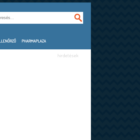
LLENŐRZŐ
PHARMAPLAZA
hirdetések