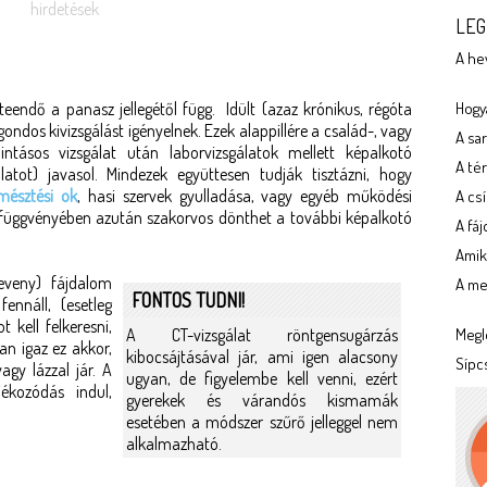
hirdetések
LEG
A he
endő a panasz jellegétől függ. Idült (azaz krónikus, régóta
Hogya
ondos kivizsgálást igényelnek. Ezek alappillére a család-, vagy
A sa
ntásos vizsgálat után laborvizsgálatok mellett képalkotó
A tér
álatot) javasol. Mindezek együttesen tudják tisztázni, hogy
mésztési ok
, hasi szervek gyulladása, vagy egyéb működési
A cs
 függvényében azután szakorvos dönthet a további képalkotó
A fá
Amik
heveny) fájdalom
A meg
FONTOS TUDNI!
ennáll, (esetleg
 kell felkeresni,
A CT-vizsgálat röntgensugárzás
Megl
an igaz ez akkor,
kibocsájtásával jár, ami igen alacsony
Sípc
gy lázzal jár. A
ugyan, de figyelembe kell venni, ezért
ékozódás indul,
gyerekek és várandós kismamák
esetében a módszer szűrő jelleggel nem
alkalmazható.