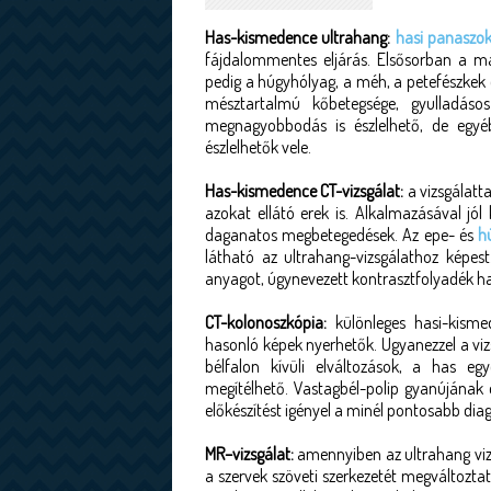
Has-kismedence ultrahang:
hasi panaszo
fájdalommentes eljárás. Elsősorban a má
pedig a húgyhólyag, a méh, a petefészkek é
mésztartalmú kőbetegsége, gyulladásos
megnagyobbodás is észlelhető, de egyéb 
észlelhetők vele.
Has-kismedence CT-vizsgálat:
a vizsgálatt
azokat ellátó erek is. Alkalmazásával jól
daganatos megbetegedések. Az epe- és
h
látható az ultrahang-vizsgálathoz képes
anyagot, úgynevezett kontrasztfolyadék has
CT-kolonoszkópia:
különleges hasi-kisme
hasonló képek nyerhetők. Ugyanezzel a viz
bélfalon kívüli elváltozások, a has eg
megítélhető. Vastagbél-polip gyanújának
előkészítést igényel a minél pontosabb dia
MR–vizsgálat:
amennyiben az ultrahang viz
a szervek szöveti szerkezetét megváltoztat