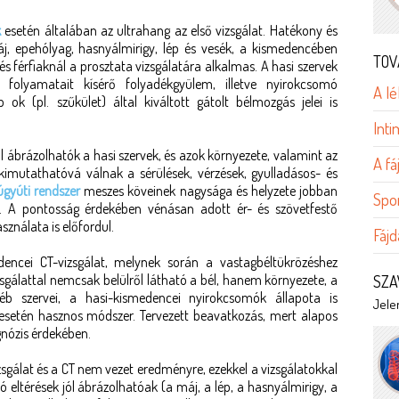
k
esetén általában az ultrahang az első vizsgálat. Hatékony és
j, epehólyag, hasnyálmirigy, lép és vesék, a kismedencében
TOV
s férfiaknál a prosztata vizsgálatára alkalmas. A hasi szervek
 folyamatait kísérő folyadékgyülem, illetve nyirokcsomó
A lé
ok (pl. szűkület) által kiváltott gátolt bélmozgás jelei is
Int
al ábrázolhatók a hasi szervek, és azok környezete, valamint az
A f
 kimutathatóvá válnak a sérülések, vérzések, gyulladásos- és
úgyúti rendszer
meszes köveinek nagysága és helyzete jobban
Spo
t. A pontosság érdekében vénásan adott ér- és szövetfestő
ználata is előfordul.
Fájd
dencei CT-vizsgálat, melynek során a vastagbéltükrözéshez
sgálattal nemcsak belülről látható a bél, hanem környezete, a
SZA
yéb szervei, a hasi-kismedencei nyirokcsomók állapota is
Jelen
 esetén hasznos módszer. Tervezett beavatkozás, mert alapos
gnózis érdekében.
sgálat és a CT nem vezet eredményre, ezekkel a vizsgálatokkal
ó eltérések jól ábrázolhatóak (a máj, a lép, a hasnyálmirigy, a