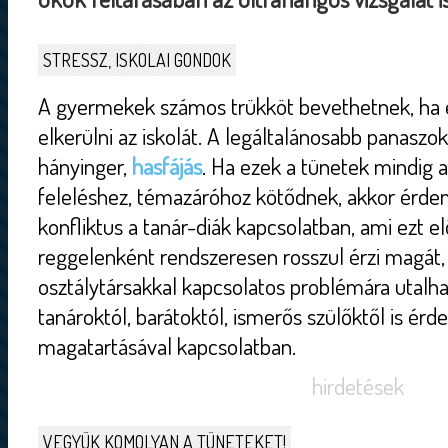
STRESSZ, ISKOLAI GONDOK
A gyermekek számos trükköt bevethetnek, ha 
elkerülni az iskolát. A legáltalánosabb panaszok 
hányinger,
hasfájás
. Ha ezek a tünetek mindig 
feleléshez, témazáróhoz kötődnek, akkor érdem
konfliktus a tanár-diák kapcsolatban, ami ezt e
reggelenként rendszeresen rosszul érzi magát,
osztálytársakkal kapcsolatos problémára utalha
tanároktól, barátoktól, ismerős szülőktől is érd
magatartásával kapcsolatban.
hirdetések
VEGYÜK KOMOLYAN A TÜNETEKET!