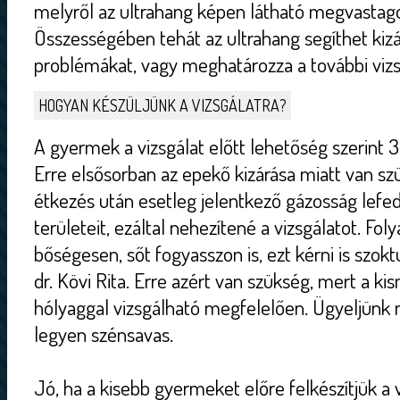
melyről az ultrahang képen látható megvastago
Összességében tehát az ultrahang segíthet kizá
problémákat, vagy meghatározza a további vizsg
HOGYAN KÉSZÜLJÜNK A VIZSGÁLATRA?
A gyermek a vizsgálat előtt lehetőség szerint 
Erre elsősorban az epekő kizárása miatt van sz
étkezés után esetleg jelentkező gázosság lefed
területeit, ezáltal nehezítené a vizsgálatot. Fo
bőségesen, sőt fogyasszon is, ezt kérni is szok
dr. Kövi Rita. Erre azért van szükség, mert a ki
hólyaggal vizsgálható megfelelően. Ügyeljünk r
legyen szénsavas.
Jó, ha a kisebb gyermeket előre felkészítjük a 