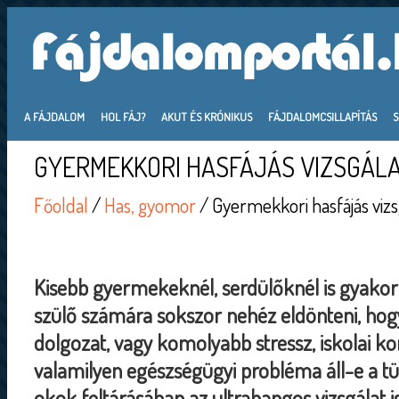
A FÁJDALOM
HOL FÁJ?
AKUT ÉS KRÓNIKUS
FÁJDALOMCSILLAPÍTÁS
GYERMEKKORI HASFÁJÁS VIZSGÁL
Főoldal
/
Has, gyomor
/ Gyermekkori hasfájás vizs
Kisebb gyermekeknél, serdülőknél is gyakori
szülő számára sokszor nehéz eldönteni, ho
dolgozat, vagy komolyabb stressz, iskolai kon
valamilyen egészségügyi probléma áll-e a t
okok feltárásában az ultrahangos vizsgálat is