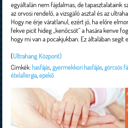
egyáltalán nem fájdalmas, de tapasztalataink s
az orvosi rendelő, a vizsgáló asztal és az ultra
Hogy ne érje váratlanul, ezért jó, ha előre elm
fekve picit hideg „kenőcsöt” a hasára kenve fo
hogy mi van a pocakjukban. Ez általában segít 
(
Ultrahang Központ)
Címkék:
hasfájás
,
gyermekkori hasfájás
,
görcsös f
ételallergia
,
epekő