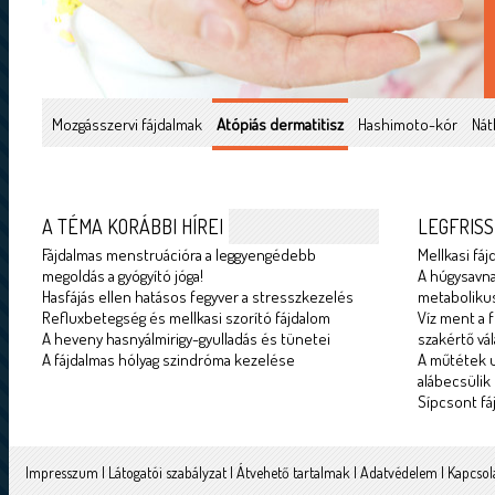
Mozgásszervi fájdalmak
Atópiás dermatitisz
Hashimoto-kór
Nát
A TÉMA KORÁBBI HÍREI
LEGFRISS
Fájdalmas menstruációra a leggyengédebb
Mellkasi fáj
megoldás a gyógyító jóga!
A húgysavna
Hasfájás ellen hatásos fegyver a stresszkezelés
metabolikus
Refluxbetegség és mellkasi szorító fájdalom
Víz ment a f
A heveny hasnyálmirigy-gyulladás és tünetei
szakértő vál
A fájdalmas hólyag szindróma kezelése
A műtétek u
alábecsülik
Sípcsont fá
Impresszum
|
Látogatói szabályzat
|
Átvehető tartalmak
|
Adatvédelem
|
Kapcsol