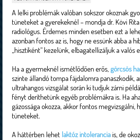
A lelki problémák valóban sokszor okoznak gy
tüneteket a gyerekeknél – mondja dr. Kövi Ri
radiológus. Érdemes minden esetben ezt a lehe
azonban fontos az is, hogy ne essünk abba a h
„hisztiként” kezelünk, elbagatellizáljuk a való
Ha a gyermeknél ismétlődően erős,
görcsös ha
szinte állandó tompa fájdalomra panaszkodik, a
ultrahangos vizsgálat során ki tudjuk zárni péld
fényt deríthetünk egyéb problémákra is. Ha aha
gázossága okozza, akkor fontos megvizsgálni, h
tüneteket.
A háttérben lehet
laktóz intolerancia
is, de okoz