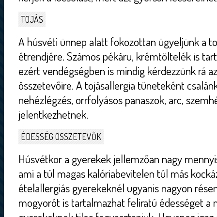
TOJÁS
A húsvéti ünnep alatt fokozottan ügyeljünk a to
étrendjére. Számos pékáru, krémtöltelék is tart
ezért vendégségben is mindig kérdezzünk rá a
összetevőire. A tojásallergia tüneteként csalá
nehézlégzés, orrfolyásos panaszok, arc, szemh
jelentkezhetnek.
ÉDESSÉG ÖSSZETEVŐK
Húsvétkor a gyerekek jellemzőan nagy mennyi
ami a túl magas kalóriabevitelen túl más kockáz
ételallergiás gyerekeknél ugyanis nagyon résen 
mogyorót is tartalmazhat feliratú édességet a