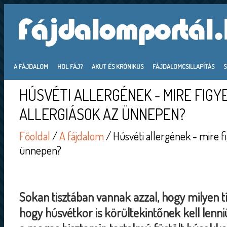
A FÁJDALOM
HOL FÁJ?
AKUT ÉS KRÓNIKUS
FÁJDALOMCSILLAPÍTÁS
HÚSVÉTI ALLERGÉNEK - MIRE FIGY
ALLERGIÁSOK AZ ÜNNEPEN?
Főoldal
/
A fájdalom
/ Húsvéti allergének - mire fi
ünnepen?
Sokan tisztában vannak azzal, hogy milyen tí
hogy húsvétkor is körültekintőnek kell lenni