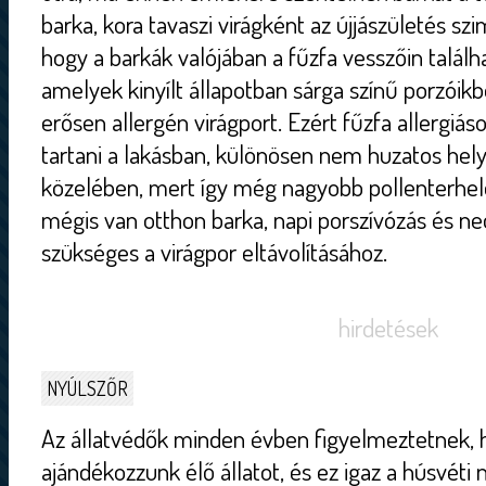
barka, kora tavaszi virágként az újjászületés sz
hogy a barkák valójában a fűzfa vesszőin találha
amelyek kinyílt állapotban sárga színű porzóikbó
erősen allergén virágport. Ezért fűzfa allergiá
tartani a lakásban, különösen nem huzatos hely
közelében, mert így még nagyobb pollenterhel
mégis van otthon barka, napi porszívózás és ne
szükséges a virágpor eltávolításához.
hirdetések
NYÚLSZŐR
Az állatvédők minden évben figyelmeztetnek,
ajándékozzunk élő állatot, és ez igaz a húsvéti 