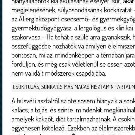
hiányállapotok kialakulásának esélyét, sőt, akár 
megjelenésének, súlyosbodásának kockázatát 
az Allergiaközpont csecsemő- és gyermekgyóg
gyermektüdőgyógyász, allergológus és klinika
szakorvosa.– Ha tehát a szülő arra gyanakszik,
összefüggésbe hozhatók valamilyen élelmiszerr
pontosan, mi az, mindenképpen a témában jára
forduljon, és még csak véletlenül se essen azot
nem validált módszerek csapdájába.
CSOKITOJÁS, SONKA ÉS MÁS MAGAS HISZTAMIN TARTAL
A húsvéti asztalról szinte sosem hiányzik a sonk
kalács, a tojás, és szinte mindenkit megkínáln
amelyek kakaót, diót tartalmazhatnak. A csokiny
egyenesen kötelező. Ezekben az élelmiszerek