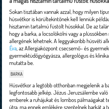
a magas hisztamin tartalmú füstölt húsokkal
Sokan tisztában vannak azzal, hogy milyen típus
húsvétkor is körültekintőnek kell lenniük példá
hisztamin tartalmú füstölt húsokkal. De az tal
hogy a barka, a locsolókölni vagy a plüssökben
allergének lehetnek. A leggyakoribb húsvéti a
Éva
, az Allergiaközpont csecsemő- és gyerme
gyermektüdőgyógyásza, allergológus és klinik
mutatta be.
BARKA
Húsvétkor a legtöbb otthonban megjelenik a ba
legfontosabb jelkép. Jézus Jeruzsálembe való
emberek a ruhájukat és lombos pálmaágakat ter
útra, ma ennek emlékére szentelnek barkát a 