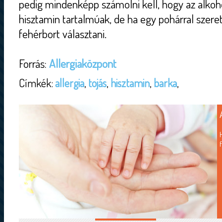
pedig mindenképp számolni kell, hogy az alkoh
hisztamin tartalmúak, de ha egy pohárral szer
fehérbort választani.
Forrás:
Allergiaközpont
Címkék:
allergia
,
tojás
,
hisztamin
,
barka
,