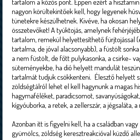
tartalom a közös pont. Éppen ezért a hisztamin 
nagyon körültekintőek kell, hogy legyenek hús
tünetekre készülhetnek. Kivéve, ha okosan hely
összetevőket! A tyúktojás, amelynek fehérjéjé
tartalom, remekül helyettesíthető fürjtojással 
tartalma, de jóval alacsonyabb), a füstölt sonk
a nem füstölt, de főtt pulykasonka, a csirke- v
süteményekbe, ha dió helyett mandulát teszünk
tartalmát tudjuk csökkenteni. Élesztő helyett 
zöldségtálról lehet el kell hagynunk a magas h
hagymaféléket, paradicsomot, savanyúságokat, 
kígyóuborka, a retek, a zellerszár, a jégsaláta, a
Azonban itt is figyelni kell, ha a családban vag
gyümölcs, zöldség keresztreakcióval küzdő alle