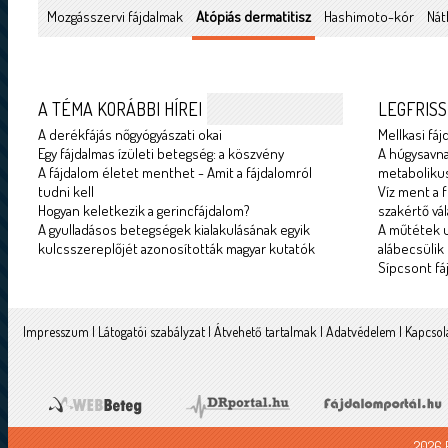
Mozgásszervi fájdalmak
Atópiás dermatitisz
Hashimoto-kór
Nát
A TÉMA KORÁBBI HÍREI
LEGFRISS
A derékfájás nőgyógyászati okai
Mellkasi fáj
Egy fájdalmas ízületi betegség: a köszvény
A húgysavna
A fájdalom életet menthet - Amit a fájdalomról
metabolikus
tudni kell
Víz ment a f
Hogyan keletkezik a gerincfájdalom?
szakértő vál
A gyulladásos betegségek kialakulásának egyik
A műtétek u
kulcsszereplőjét azonosították magyar kutatók
alábecsülik
Sípcsont fá
Impresszum
|
Látogatói szabályzat
|
Átvehető tartalmak
|
Adatvédelem
|
Kapcsol
2026 F