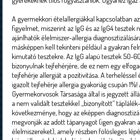
gyerekeknek tilos fogyasztaniuk. Ugyanez igaz a 
A gyermekkori ételallergiákkal kapcsolatban azo
figyelmet, miszerint az IgG és az IgG4 tesztek
ajánlhatók élelmiszer-allergia diagnosztizálás
másképpen kell tekinteni például a gyakran felm
kimutató tesztekre. Az IgG alapú tesztek 50-6
bizonyulnak tejfehérjére, de ez nem egy elfoga
tejfehérje allergiát a pozitivitása. A terheléssel
igazolt tejfehérje allergia gyakoriág csupán 1%
Gyermekorvosok Társasága által is jegyzett állá
a nem validált tesztekkel „bizonyított” táplálék
következménye, hogy az eképpen diagnosztizá
megvonják az adott tápanyagot (igen gyakran a
élelmiszereket), amely részben fölösleges lépé