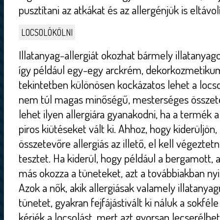
pusztítani az atkákat és az allergénjük is eltávol
LOCSOLÓKÖLNI
Illatanyag-allergiát okozhat bármely illatanyag
így például egy-egy arckrém, dekorkozmetikum,
tekintetben különösen kockázatos lehet a locso
nem túl magas minőségű, mesterséges összete
lehet ilyen allergiára gyanakodni, ha a termék a
piros kiütéseket vált ki. Ahhoz, hogy kiderüljön
összetevőre allergiás az illető, el kell végeztetn
tesztet. Ha kiderül, hogy például a bergamott, a
más okozza a tüneteket, azt a továbbiakban nyil
Azok a nők, akik allergiásak valamely illatanya
tünetet, gyakran fejfájástivált ki náluk a sokféle 
kérjék a locsolást, mert azt gyorsan lecserélhet