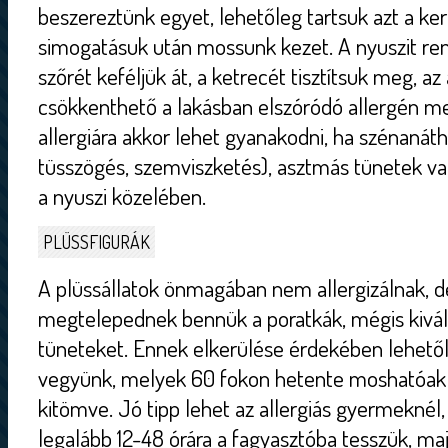
beszereztünk egyet, lehetőleg tartsuk azt a ke
simogatásuk után mossunk kezet. A nyuszit ren
szőrét keféljük át, a ketrecét tisztítsuk meg, az
csökkenthető a lakásban elszóródó allergén m
allergiára akkor lehet gyanakodni, ha szénanáth
tüsszögés, szemviszketés), asztmás tünetek vag
a nyuszi közelében.
PLÜSSFIGURÁK
A plüssállatok önmagában nem allergizálnak, 
megtelepednek bennük a poratkák, mégis kivált
tüneteket. Ennek elkerülése érdekében lehetől
vegyünk, melyek 60 fokon hetente moshatóak 
kitömve. Jó tipp lehet az allergiás gyermeknél,
legalább 12-48 órára a fagyasztóba tesszük, maj