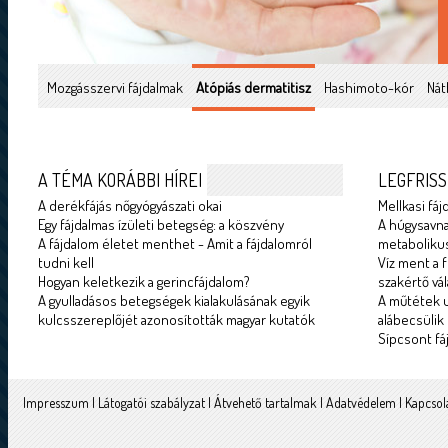
Mozgásszervi fájdalmak
Atópiás dermatitisz
Hashimoto-kór
Nát
A TÉMA KORÁBBI HÍREI
LEGFRISS
A derékfájás nőgyógyászati okai
Mellkasi fáj
Egy fájdalmas ízületi betegség: a köszvény
A húgysavna
A fájdalom életet menthet - Amit a fájdalomról
metabolikus
tudni kell
Víz ment a f
Hogyan keletkezik a gerincfájdalom?
szakértő vál
A gyulladásos betegségek kialakulásának egyik
A műtétek u
kulcsszereplőjét azonosították magyar kutatók
alábecsülik
Sípcsont fá
Impresszum
|
Látogatói szabályzat
|
Átvehető tartalmak
|
Adatvédelem
|
Kapcsol