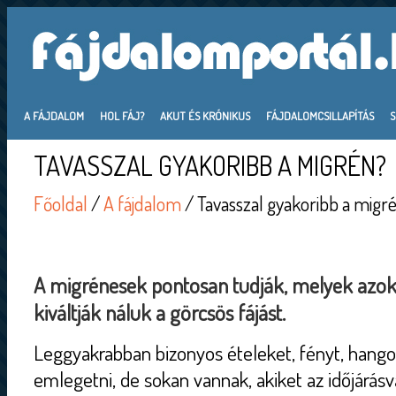
A FÁJDALOM
HOL FÁJ?
AKUT ÉS KRÓNIKUS
FÁJDALOMCSILLAPÍTÁS
TAVASSZAL GYAKORIBB A MIGRÉN?
Főoldal
/
A fájdalom
/ Tavasszal gyakoribb a migr
A migrénesek pontosan tudják, melyek azok
kiváltják náluk a görcsös fájást.
Leggyakrabban bizonyos ételeket, fényt, hangok
emlegetni, de sokan vannak, akiket az időjárásv