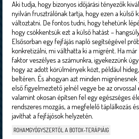
Aki tudja, hogy bizonyos időjárási tényezők kivá
nyilván frusztrálónak tartja, hogy ezen a küls
változtatni. De fontos tudni, hogy tehetünk lé
hogy csökkentsük ezt a külső hatást – hangsúl
Elsősorban egy fejfájás napló segítségével pró
konkretizálni, mi válthatta ki a migrént. Ha már 
faktor veszélyes a számunkra, igyekezzünk úgy 
hogy az adott körülmények közt, például hideg
beltéren. És ahogyan azt minden migrénesnek j
első figyelmeztető jelnél vegye be az orvossal
valamint okosan építsen fel egy egészséges él
rendszeres mozgás, a megfelelő táplálkozás és
javíthat a fejfájósok helyzetén.
ROHAMGYÓGYSZERTŐL A BOTOX-TERÁPIÁIG