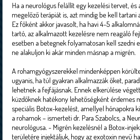
Ha a neurológus felállít egy kezelési tervet, és
megelőző terápiát is, azt mindig be kell tartan
Ez főként akkor javasolt, ha havi 4-5 alkalomn
tartó, az alkalmazott kezelésre nem reagáló fej
esetben a betegnek folyamatosan kell szedni e
ne alakuljon ki akár minden másnap a migrén.
A rohamgyógyszerekkel mindenképpen körülteki
ugyanis, ha túl gyakran alkalmazzák őket, para
lehetnek a fejfájásnak. Ennek elkerülése véget
küzdőknek hatékony lehetőségként érdemes m
speciális Botox-kezelést, amellyel hónapokra 
a rohamok – ismerteti dr. Para Szabolcs, a Neu
neurológusa. - Migrén kezelésnél a Botox-injekc
területére injektáljuk, hogy az exotoxin nevű 