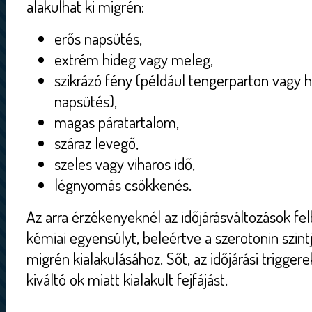
alakulhat ki migrén:
erős napsütés,
extrém hideg vagy meleg,
szikrázó fény (például tengerparton vagy 
napsütés),
magas páratartalom,
száraz levegő,
szeles vagy viharos idő,
légnyomás csökkenés.
Az arra érzékenyeknél az időjárásváltozások fel
kémiai egyensúlyt, beleértve a szerotonin szintj
migrén kialakulásához. Sőt, az időjárási trigger
kiváltó ok miatt kialakult fejfájást.