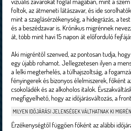
vizuális zavarokat foglal magában, mint a szem 
foltok, az átmeneti látászavar, és ide sorolhatók
mint a szaglásérzékenység, a hidegrázás, a test
és a beszédzavar is. Krónikus migrénnek neve
át, több mint havi 15 napon át előforduló fejfájá
Aki migréntől szenved, az pontosan tudja, hog
egy újabb rohamot. Jellegzetesen ilyen a menst
a lelki megterhelés, a túlhajszoltság, a fogamz
fényingerek és bizonyos élelmiszerek, főként az 
csokoládék és az alkoholos italok. Évszakváltá
megfigyelhető, hogy az időjárásváltozás, a front
MILYEN IDŐJÁRÁSI JELENSÉGEK VÁLTHATNAK KI MIGRÉ
Érzékenységtől függően főként az alábbi időjár