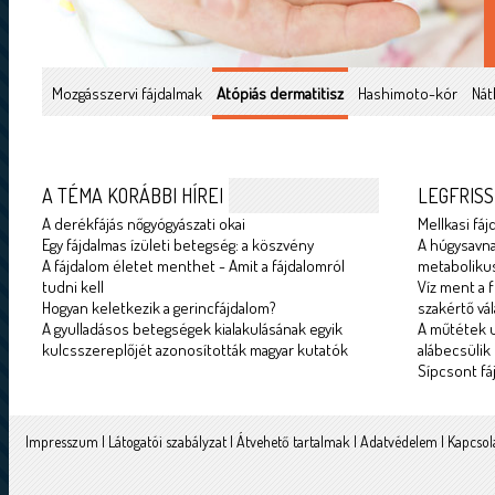
Mozgásszervi fájdalmak
Atópiás dermatitisz
Hashimoto-kór
Nát
A TÉMA KORÁBBI HÍREI
LEGFRISS
A derékfájás nőgyógyászati okai
Mellkasi fáj
Egy fájdalmas ízületi betegség: a köszvény
A húgysavna
A fájdalom életet menthet - Amit a fájdalomról
metabolikus
tudni kell
Víz ment a f
Hogyan keletkezik a gerincfájdalom?
szakértő vál
A gyulladásos betegségek kialakulásának egyik
A műtétek u
kulcsszereplőjét azonosították magyar kutatók
alábecsülik
Sípcsont fá
Impresszum
|
Látogatói szabályzat
|
Átvehető tartalmak
|
Adatvédelem
|
Kapcsol