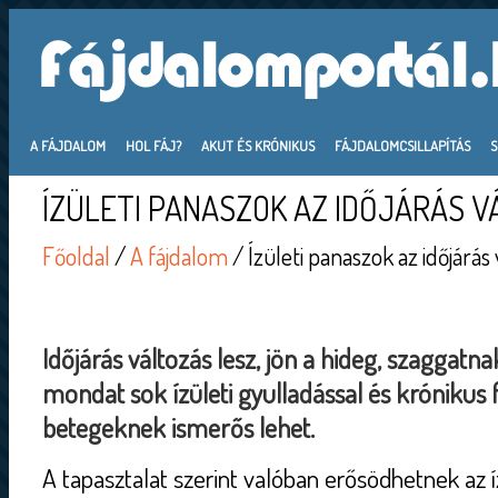
A FÁJDALOM
HOL FÁJ?
AKUT ÉS KRÓNIKUS
FÁJDALOMCSILLAPÍTÁS
ÍZÜLETI PANASZOK AZ IDŐJÁRÁS V
Főoldal
/
A fájdalom
/ Ízületi panaszok az időjárás
Időjárás változás lesz, jön a hideg, szaggatna
mondat sok ízületi gyulladással és krónikus
betegeknek ismerős lehet.
A tapasztalat szerint valóban erősödhetnek az í