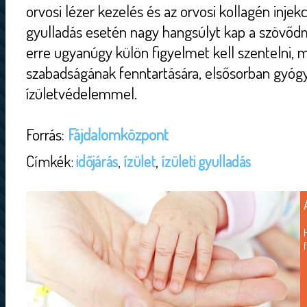
orvosi lézer kezelés és az orvosi kollagén injekci
gyulladás esetén nagy hangsúlyt kap a szövő
erre ugyanúgy külön figyelmet kell szentelni, 
szabadságának fenntartására, elsősorban gyógy
ízületvédelemmel.
Forrás:
Fájdalomközpont
Címkék:
időjárás
,
ízület
,
ízületi gyulladás