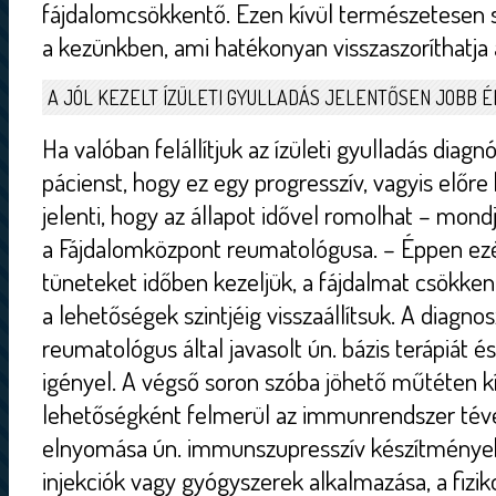
fájdalomcsökkentő. Ezen kívül természetesen
a kezünkben, ami hatékonyan visszaszoríthatja 
A JÓL KEZELT ÍZÜLETI GYULLADÁS JELENTŐSEN JOBB 
Ha valóban felállítjuk az ízületi gyulladás diagnó
pácienst, hogy ez egy progresszív, vagyis előre
jelenti, hogy az állapot idővel romolhat – mond
a Fájdalomközpont reumatológusa. – Éppen ezé
tüneteket időben kezeljük, a fájdalmat csökke
a lehetőségek szintjéig visszaállítsuk. A diagno
reumatológus által javasolt ún. bázis terápiát 
igényel. A végső soron szóba jöhető műtéten kí
lehetőségként felmerül az immunrendszer té
elnyomása ún. immunszupresszív készítmények
injekciók vagy gyógyszerek alkalmazása, a fiziko