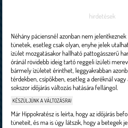
hirdetések
Néhány páciensnél azonban nem jelentkeznek e
tünetek, esetleg csak olyan, enyhe jelek utalh
ízület mozgatásakor hallható pattogásszerű ha
óránál rövidebb ideig tartó reggeli ízületi merev
bármely ízületet érinthet, leggyakrabban azon
térdekben, csípőkben, esetleg a deréknál vagy a
sokszor időjárás változás hatására fellángol.
KÉSZÜLJÜNK A VÁLTOZÁSRA!
Már Hippokratész is leírta, hogy az időjárás befo
tüneteit, és ma is úgy látszik, hogy a betegek 