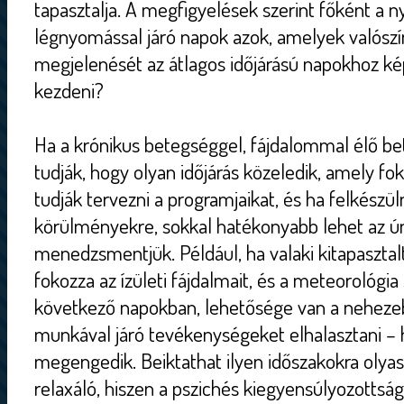
tapasztalja. A megfigyelések szerint főként a ny
légnyomással járó napok azok, amelyek valószín
megjelenését az átlagos időjárású napokhoz kép
kezdeni?
Ha a krónikus betegséggel, fájdalommal élő be
tudják, hogy olyan időjárás közeledik, amely fo
tudják tervezni a programjaikat, és ha felkészül
körülményekre, sokkal hatékonyabb lehet az ún
menedzsmentjük. Például, ha valaki kitapasztalt
fokozza az ízületi fájdalmait, és a meteorológia
következő napokban, lehetősége van a nehezebb
munkával járó tevékenységeket elhalasztani –
megengedik. Beiktathat ilyen időszakokra olyas
relaxáló, hiszen a pszichés kiegyensúlyozotts