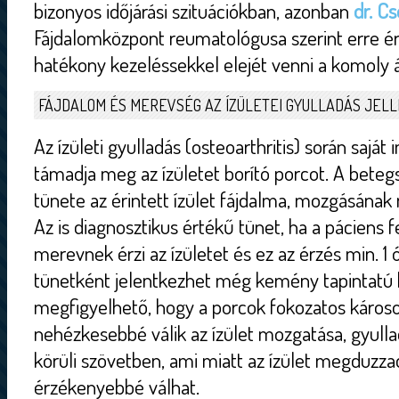
bizonyos időjárási szituációkban, azonban
dr. C
Fájdalomközpont reumatológusa szerint erre é
hatékony kezeléssekkel elejét venni a komoly 
FÁJDALOM ÉS MEREVSÉG AZ ÍZÜLETEI GYULLADÁS JEL
Az ízületi gyulladás (osteoarthritis) során saj
támadja meg az ízületet borító porcot. A beteg
tünete az érintett ízület fájdalma, mozgásána
Az is diagnosztikus értékű tünet, ha a páciens 
merevnek érzi az ízületet és ez az érzés min. 1 ó
tünetként jelentkezhet még kemény tapintatú k
megfigyelhető, hogy a porcok fokozatos káros
nehézkesebbé válik az ízület mozgatása, gyullad
körüli szövetben, ami miatt az ízület megduzz
érzékenyebbé válhat.