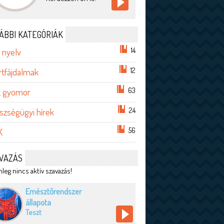
ÁBBI KATEGÓRIÁK
14
 nyelv
12
rtfájdalmak
63
, gyomor
24
szségügyi hírek
56
K
VAZÁS
leg nincs aktív szavazás!
Emésztőrendszer
állapota
Teszt