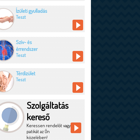
Ízületi gyulladás
Teszt
Szív- és
érrendszer
Teszt
Térdízület
Teszt
Szolgáltatás
kereső
Keressen rendelőt vagy
patikát az Ön
közelében!