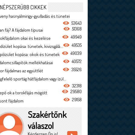
NÉPSZERŰBB CIKKEK
veny hasnyálmirigy-gyulladás és tünetei
53643
51368
n fáj? A fájdalom típusai
49949
rokfájdalom okai és kezelése
49535
dízület kopása: tünetek, kivizsgálá...
49039
ípőízület kopása: okok és tünetek
40572
jdalomcsillapítók mellékhatásai
35526
or fájdalmas az együttlét
felelő sportág hátfájdalom vagy ízül...
32318
29580
epő ok a torokfájás mögött
29158
sont fájdalom
Szakértőnk
válaszol
Kérdezzen Ön is!