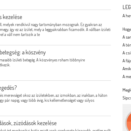
LEG
és kezelése
A he
 áll, melyek rendkívül nagy tartományban mozognak. Ez gyakran az
Hogya
 megy, így ez az ízület, mely a leggyakrabban ficamodik. A vállban ízületi
el a váll nem tartozik a te
A sa
A tér
 betegség: a köszvény
A cs
lmasabb ízületi betegég. A köszvényes roham többnyire
A fá
tkezik.
Amik
A meg
egedés?
Megl
és merevséget okoz az ízületekben, az izmokban, az inakban, a háton
Sípc
gy pár napig, vagy több évig, kis kellemetlenséget vagy súlyos
dások, zúzódások kezelése
kat ért mechanikai hatás miatt azok szerkezete károsodik, esetleg nyílt