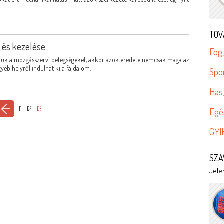
TOV
i és kezelése
Fog,
ljuk a mozgásszervi betegségeket, akkor azok eredete nemcsak maga az
yéb helyről indulhat ki a fájdalom.
Spo
Has
11
12
13
Egé
GYI
SZA
Jelen