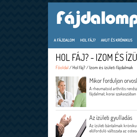
A FÁJDALOM
HOL FÁJ?
AKUT ÉS KRÓNIKUS
HOL FÁJ? - IZOM ÉS Í
Főoldal
/ Hol fáj? / Izom és ízületi fájdalmak
Mikor forduljon orvos
A rheumatoid arthritis rendsz
fájdalmat, korai szakaszában a
Az ízületi gyulladás
Az ízületi bántalmak króniku
előforduló változata az osteoa