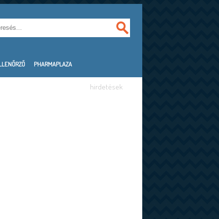
LLENŐRZŐ
PHARMAPLAZA
hirdetések