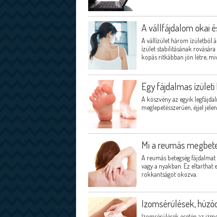
A vállfájdalom okai 
A vállízület három ízületből
ízület stabilitásának rovására
kopás ritkábban jön létre, miv
Egy fájdalmas ízületi
A köszvény az egyik legfájda
meglepetésszerűen, éjjel jelen
Mi a reumás megbet
A reumás betegség fájdalmat 
vagy a nyakban. Ez eltarthat e
rokkantságot okozva.
Izomsérülések, húzó
Izomsérülések esetén az izmo