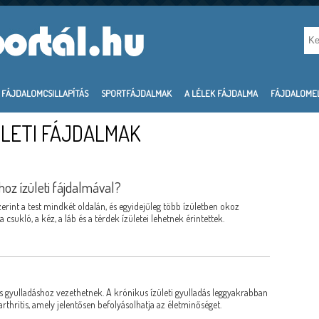
FÁJDALOMCSILLAPÍTÁS
SPORTFÁJDALMAK
A LÉLEK FÁJDALMA
FÁJDALOME
ZÜLETI FÁJDALMAK
hoz ízületi fájdalmával?
erint a test mindkét oldalán, és egyidejűleg több ízületben okoz
 csukló, a kéz, a láb és a térdek ízületei lehetnek érintettek.
s gyulladáshoz vezethetnek. A krónikus ízületi gyulladás leggyakrabban
rthritis, amely jelentősen befolyásolhatja az életminőséget.