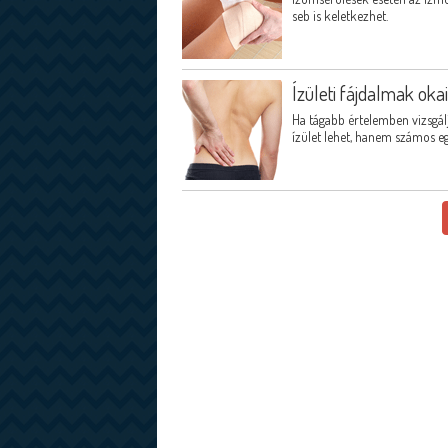
seb is keletkezhet.
Ízületi fájdalmak oka
Ha tágabb értelemben vizsgá
ízület lehet, hanem számos eg