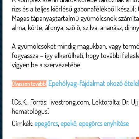
rizs és a teljes kiőrlésű gabonafélékből készült
Magas tápanyagtartalmú gyümölcsnek számítana
alma, körte, áfonya, szőlő, szilva, ananász, dinn
A gyümölcsöket mindig magukban, vagy termé
fogyassza – így elkerülheti, hogy további felesl
vigyen be a szervezetébe!
Epehólyag-fájdalmat okozó étele
Olvasson tovább!
(Cs.K., Forrás: livestrong.com, Lektorálta: Dr. Uj
hematológus)
Címkék:
epegörcs
,
epekő
,
epegörcs enyhítése