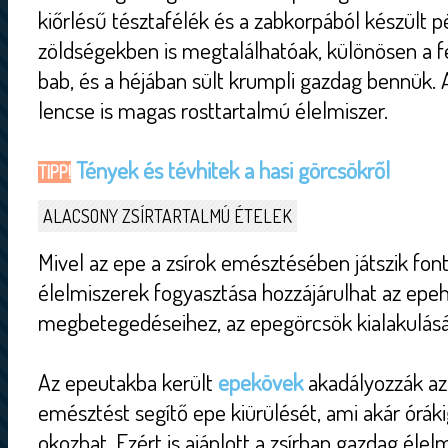
kiőrlésű tésztafélék és a zabkorpából készült 
zöldségekben is megtalálhatóak, különösen a fe
bab, és a héjában sült krumpli gazdag bennük. A
lencse is magas rosttartalmú élelmiszer.
Tények és tévhitek a hasi görcsökről
TIPP!
ALACSONY ZSÍRTARTALMÚ ÉTELEK
Mivel az epe a zsírok emésztésében játszik font
élelmiszerek fogyasztása hozzájárulhat az epe
megbetegedéseihez, az epegörcsök kialakulás
Az epeutakba került
epekövek
akadályozzák az
emésztést segítő epe kiürülését, ami akár órákig
okozhat. Ezért is ajánlott a zsírban gazdag éle