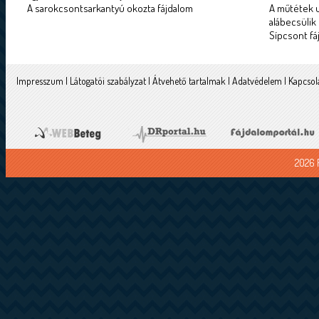
A sarokcsontsarkantyú okozta fájdalom
A műtétek u
alábecsülik
Sípcsont fá
Impresszum
|
Látogatói szabályzat
|
Átvehető tartalmak
|
Adatvédelem
|
Kapcsol
2026 F