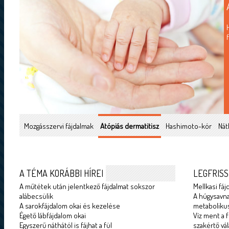
Mozgásszervi fájdalmak
Atópiás dermatitisz
Hashimoto-kór
Nát
A TÉMA KORÁBBI HÍREI
LEGFRISS
A műtétek után jelentkező fájdalmat sokszor
Mellkasi fáj
alábecsülik
A húgysavna
A sarokfájdalom okai és kezelése
metabolikus
Égető lábfájdalom okai
Víz ment a f
Egyszerű náthától is fájhat a fül
szakértő vál