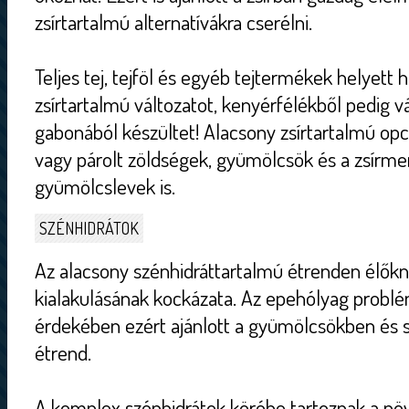
zsírtartalmú alternatívákra cserélni.
Teljes tej, tejföl és egyéb tejtermékek helyett
zsírtartalmú változatot, kenyérfélékből pedig vá
gabonából készültet! Alacsony zsírtartalmú op
vagy párolt zöldségek, gyümölcsök és a zsírme
gyümölcslevek is.
SZÉNHIDRÁTOK
Az alacsony szénhidráttartalmú étrenden élőkn
kialakulásának kockázata. Az epehólyag probl
érdekében ezért ajánlott a gyümölcsökben és 
étrend.
A komplex szénhidrátok körébe tartoznak a növ