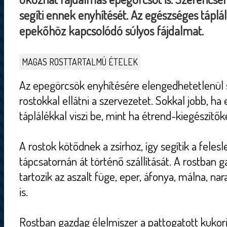
segíti ennek enyhítését. Az egészséges táplál
epekőhöz kapcsolódó súlyos fájdalmat.
MAGAS ROSTTARTALMÚ ÉTELEK
Az epegörcsök enyhítésére elengedhetetlenül
rostokkal ellátni a szervezetet. Sokkal jobb, ha
táplálékkal viszi be, mint ha étrend-kiegészítők
A rostok kötődnek a zsírhoz, így segítik a feles
tápcsatornán át történő szállítását. A rostban
tartozik az aszalt füge, eper, áfonya, málna, na
is.
Rostban gazdag élelmiszer a pattogatott kukorica