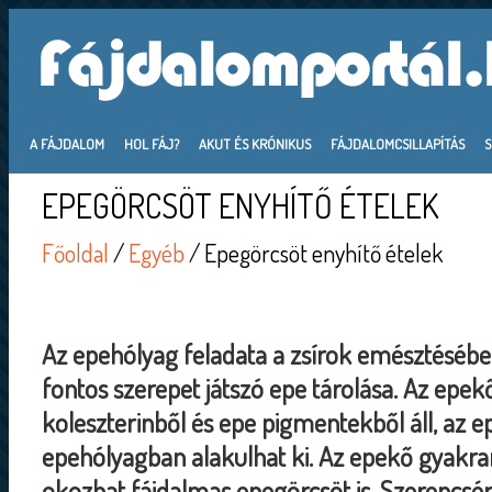
A FÁJDALOM
HOL FÁJ?
AKUT ÉS KRÓNIKUS
FÁJDALOMCSILLAPÍTÁS
EPEGÖRCSÖT ENYHÍTŐ ÉTELEK
Főoldal
/
Egyéb
/ Epegörcsöt enyhítő ételek
Az epehólyag feladata a zsírok emésztésébe
fontos szerepet játszó epe tárolása. Az epe
koleszterinből és epe pigmentekből áll, az 
epehólyagban alakulhat ki. Az epekő gyakr
okozhat fájdalmas epegörcsöt is. Szerencsé