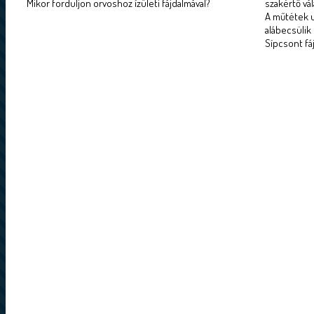
Mikor forduljon orvoshoz ízületi fájdalmával?
szakértő vál
A műtétek u
alábecsülik
Sípcsont fá