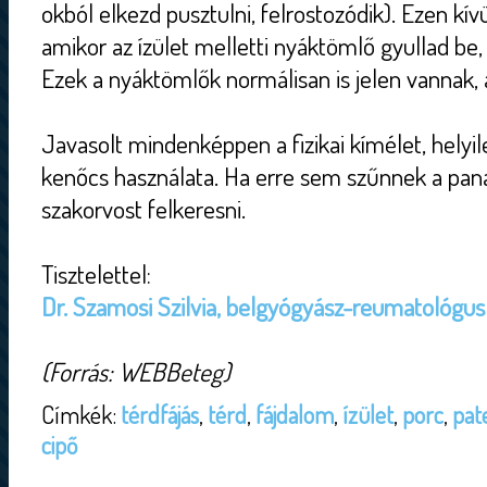
okból elkezd pusztulni, felrostozódik). Ezen kí
amikor az ízület melletti nyáktömlő gyullad be,
Ezek a nyáktömlők normálisan is jelen vannak, a
Javasolt mindenképpen a fizikai kímélet, helyi
kenőcs használata. Ha erre sem szűnnek a pa
szakorvost felkeresni.
Tisztelettel:
Dr. Szamosi Szilvia, belgyógyász-reumatológus
(Forrás: WEBBeteg)
Címkék:
térdfájás
,
térd
,
fájdalom
,
ízület
,
porc
,
pate
cipő