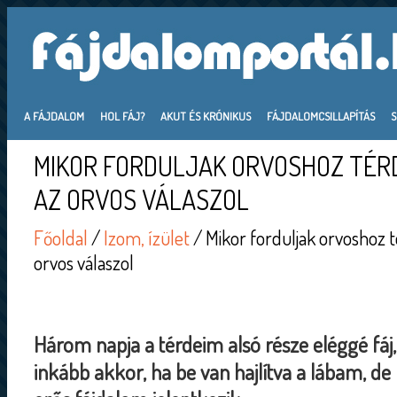
A FÁJDALOM
HOL FÁJ?
AKUT ÉS KRÓNIKUS
FÁJDALOMCSILLAPÍTÁS
MIKOR FORDULJAK ORVOSHOZ TÉR
AZ ORVOS VÁLASZOL
Főoldal
/
Izom, ízület
/ Mikor forduljak orvoshoz 
orvos válaszol
Három napja a térdeim alsó része eléggé fáj,
inkább akkor, ha be van hajlítva a lábam, de 