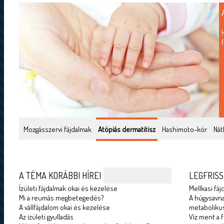
Mozgásszervi fájdalmak
Atópiás dermatitisz
Hashimoto-kór
Nát
A TÉMA KORÁBBI HÍREI
LEGFRISS
Ízületi fájdalmak okai és kezelése
Mellkasi fáj
Mi a reumás megbetegedés?
A húgysavna
A vállfájdalom okai és kezelése
metabolikus
Az ízületi gyulladás
Víz ment a f