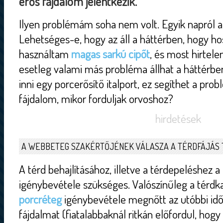
erős fájdalom jelentkezik.
Ilyen problémám soha nem volt. Egyik napról a 
Lehetséges-e, hogy az áll a háttérben, hogy h
használtam
magas sarkú cipőt
, és most hirtele
esetleg valami más probléma állhat a háttérb
inni egy porcerősítő italport, ez segíthet a pr
fájdalom, mikor forduljak orvoshoz?
hirdetések
A WEBBETEG SZAKÉRTŐJÉNEK VÁLASZA A TÉRDFÁJÁS
A térd behajlításához, illetve a térdepeléshez a 
igénybevétele szükséges. Valószínűleg a térdka
porcréteg
igénybevétele megnőtt az utóbbi idő
fájdalmat (fiatalabbaknál ritkán előfordul, hogy