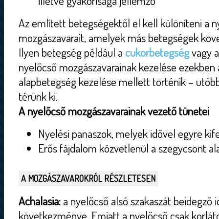
illetve gyakorisága jellemző
Az említett betegségektől el kell különíteni a
mozgászavarait, amelyek más betegségek köve
Ilyen betegség például a
cukorbetegség
vagy a
nyelőcső mozgászavarainak kezelése ezekben 
alapbetegség kezelése mellett történik – utób
térünk ki.
A nyelőcső mozgászavarainak vezető tünetei
Nyelési panaszok, melyek idővel egyre kif
Erős fájdalom közvetlenül a szegycsont al
A MOZGÁSZAVAROKRÓL RÉSZLETESEN
Achalasia:
a nyelőcső alsó szakaszát beidegző 
következménye. Emiatt a nyelőcső csak korlát