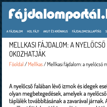
A FÁJDALOM
HOL FÁJ?
AKUT ÉS KRÓNIKUS
FÁJDALOMCSILLAPÍTÁS
MELLKASI FÁJDALOM: A NYELŐCSŐ
OKOZHATJÁK
Főoldal
/
Mellkas
/ Mellkasi fájdalom: a nyelőcső 
A nyelőcső falában lévő izmok és idegek es
olyan megbetegedések, amelyek a nyelőcső
táplálék továbbításának a zavarával járnak. 