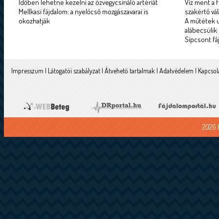
Időben lehetne kezelni az özvegycsináló artériát
Víz ment a f
Mellkasi fájdalom: a nyelőcső mozgászavarai is
szakértő vál
okozhatják
A műtétek u
alábecsülik
Sípcsont fá
Impresszum
|
Látogatói szabályzat
|
Átvehető tartalmak
|
Adatvédelem
|
Kapcsol
2026 F