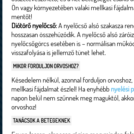
Ön vagy környezetében valaki mellkasi fájdalma
mentőt!
Diótörő nyelőcső:
A nyelőcső alsó szakasza ren
hosszasan összehúzódik. A nyelőcső alsó zárói
nyelőcsőgörcs esetében is – normálisan műkö
visszafolyása is jellemző tünet lehet.
MIKOR FORDULJON ORVOSHOZ?
Késedelem nélkül, azonnal forduljon orvoshoz
mellkasi fájdalmat észlel! Ha enyhébb
nyelési 
napon belül nem szűnnek meg maguktól, akkor i
orvoshoz!
TANÁCSOK A BETEGEKNEK