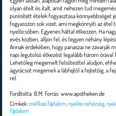
Egyen lassan, alaposan rágjon meg minden fala
olyan ételt és italt, amit nehezen tud megemés
pürésített ételek fogyasztása könnyebbséget j
fogyasszon sok vizet, ami megkönnyíti az étel t
nyelőcsőben. Egyenes háttal étkezzen. Ha nag
evés közben, álljon fel, és tegyen néhány lépés
Annak érdekében, hogy panaszai ne zavarják m
napi legutolsó étkezést legalább három órával l
Lehetőleg megemelt felsőtesttel aludjon, ehhez
ágyrácsot megemeli a lábfejtől a fejtetőig, a f
rel.
Fordította: B.M. Forrás: www.apotheken.de
Címkék:
mellkasi fájdalom
,
nyelési nehézség
,
nyel
fájdalom