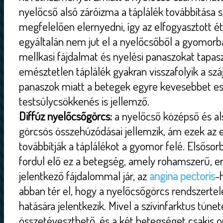
nyelőcső alsó záróizma a táplálék továbbítása
megfelelően elernyedni, így az elfogyasztott é
egyáltalán nem jut el a nyelőcsőből a gyomorba
mellkasi fájdalmat és nyelési panaszokat tapas
emésztetlen táplálék gyakran visszafolyik a szá
panaszok miatt a betegek egyre kevesebbet es
testsúlycsökkenés is jellemző.
Diffúz nyelőcsőgörcs:
a nyelőcső középső és al
görcsös összehúzódásai jellemzik, ám ezek az
továbbítják a táplálékot a gyomor felé. Elsőso
fordul elő ez a betegség, amely rohamszerű, er
jelentkező fájdalommal jár, az
angina pectoris
-
abban tér el, hogy a nyelőcsőgörcs rendszerte
hatására jelentkezik. Mivel a szívinfarktus tüne
összetéveszthető, és a két betegséget csakis or