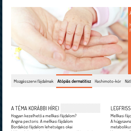
Mozgásszervi fájdalmak
Atópiás dermatitisz
Hashimoto-kór
Nát
A TÉMA KORÁBBI HÍREI
LEGFRISS
Hogyan kezelhető a mellkasi fájdalom?
Mellkasi fáj
Angina pectoris: A mellkasi fájdalom
A húgysavna
Bordaközi fájdalom lehetséges okai
metabolikus