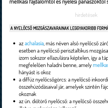
mellkasi fájdalomtól és nyelési panaszoktól
hirdetések
A NYELŐCSŐ MOZGÁSZAVARAINAK LEGGYAKORIBB FORMÁ
az
achalasia
, más néven alsó nyelőcső zár
esetben a nyelőcső perisztaltikus mozgása
izom sokszor ellazulásra képtelen, így a t
megfelelően haladni benne, amely
mellkas
hányást is okoz
a diffúz nyelőcsőgörcs: a nyelőcső inkoordi
összehúzódásaival jár, amelyek szintén fá
okoznak
az ún. diótörő nyelőcső: a nyelőcső össze