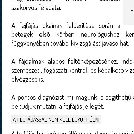
szakorvos feladata.
A fejfájás okainak felderítése során a
betegek első körben neurológushoz ker
függvényében további kivizsgálást javasolhat.
A fájdalmak alapos feltérképezéséhez, indok
szemészeti, fogászati kontroll és képalkotó vizs
elvégzése is.
A pontos diagnózist mi magunk is segíthetjü
be tudjuk mutatni a fejfájás jellegét.
A FEJFÁJÁSSAL NEM KELL EGYÜTT ÉLNI
A fejfájás hátterében álló okok alapos felderí