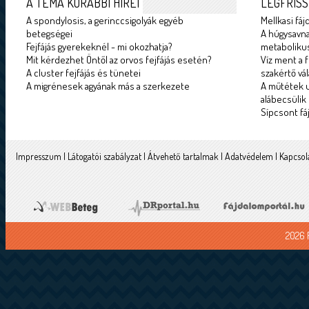
A TÉMA KORÁBBI HÍREI
LEGFRISS
A spondylosis, a gerinccsigolyák egyéb
Mellkasi fáj
betegségei
A húgysavna
Fejfájás gyerekeknél - mi okozhatja?
metabolikus
Mit kérdezhet Öntől az orvos fejfájás esetén?
Víz ment a f
A cluster fejfájás és tünetei
szakértő vál
A migrénesek agyának más a szerkezete
A műtétek u
alábecsülik
Sípcsont fá
Impresszum
|
Látogatói szabályzat
|
Átvehető tartalmak
|
Adatvédelem
|
Kapcsol
2026 F