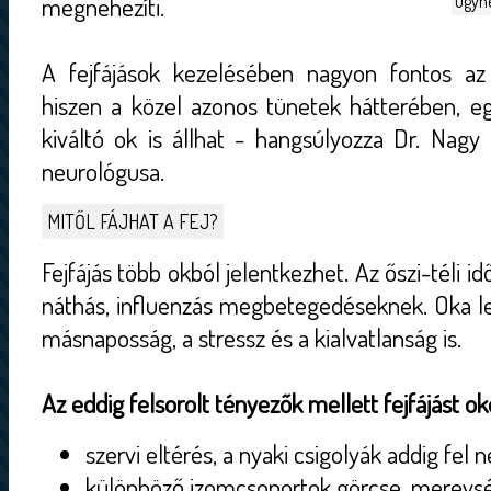
megnehezíti.
úgyn
A fejfájások kezelésében nagyon fontos az 
hiszen a közel azonos tünetek hátterében, 
kiváltó ok is állhat - hangsúlyozza Dr. Nagy
neurológusa.
MITŐL FÁJHAT A FEJ?
Fejfájás több okból jelentkezhet. Az őszi-téli i
náthás, influenzás megbetegedéseknek. Oka le
másnaposság, a stressz és a kialvatlanság is.
Az eddig felsorolt tényezők mellett fejfájást o
szervi eltérés, a nyaki csigolyák addig fel 
különböző izomcsoportok görcse, merevs