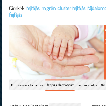
Címkék:
fejfájás
,
migrén
,
cluster fejfájás
,
fájdalomc
fejfájás
Mozgásszervi fájdalmak
Atópiás dermatitisz
Hashimoto-kór
Nát