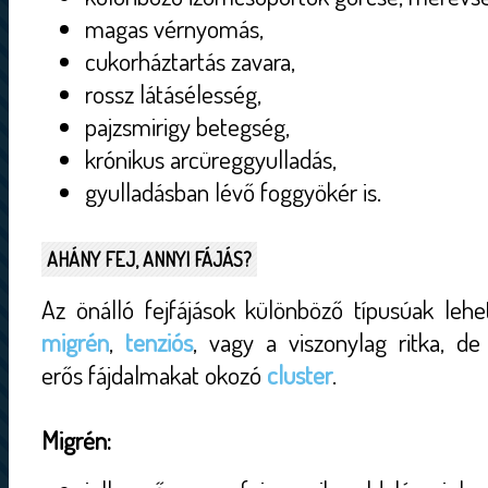
magas vérnyomás,
cukorháztartás zavara,
rossz látásélesség,
pajzsmirigy betegség,
krónikus arcüreggyulladás,
gyulladásban lévő foggyökér is.
AHÁNY FEJ, ANNYI FÁJÁS?
Az önálló fejfájások különböző típusúak lehe
migrén
,
tenziós
, vagy a viszonylag ritka, de
erős fájdalmakat okozó
cluster
.
Migrén: