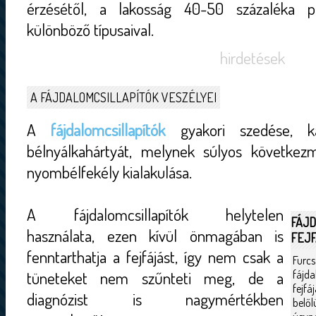
érzésétől, a lakosság 40-50 százaléka p
különböző típusaival.
hirdetések
A FÁJDALOMCSILLAPÍTÓK VESZÉLYEI
A
fájdalomcsillapítók
gyakori szedése, k
bélnyálkahártyát, melynek súlyos következ
nyombélfekély kialakulása.
A fájdalomcsillapítók helytelen
FÁJD
használata, ezen kívül önmagában is
FEJF
fenntarthatja a fejfájást, így nem csak a
Fu
tüneteket nem szűnteti meg, de a
fájd
fejfá
diagnózist is nagymértékben
belő