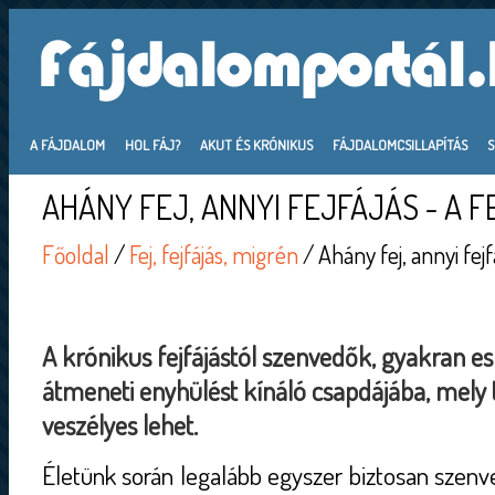
A FÁJDALOM
HOL FÁJ?
AKUT ÉS KRÓNIKUS
FÁJDALOMCSILLAPÍTÁS
AHÁNY FEJ, ANNYI FEJFÁJÁS - A F
Főoldal
/
Fej, fejfájás, migrén
/ Ahány fej, annyi fejfá
A krónikus fejfájástól szenvedők, gyakran es
átmeneti enyhülést kínáló csapdájába, mely
veszélyes lehet.
Életünk során legalább egyszer biztosan szenve