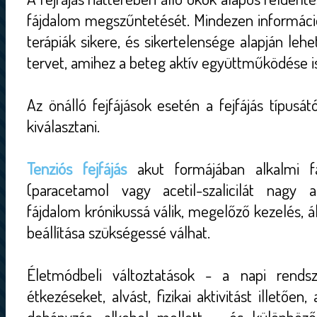
fájdalom megszűntetését. Mindezen informáci
terápiák sikere, és sikertelensége alapján lehet
tervet, amihez a beteg aktív együttműködése i
Az önálló fejfájások esetén a fejfájás típusát
kiválasztani.
Tenziós fejfájás
akut formájában alkalmi fájd
(paracetamol vagy acetil-szalicilát nagy
fájdalom krónikussá válik, megelőző kezelés, á
beállítása szükségessé válhat.
Életmódbeli változtatások - a napi rendsze
étkezéseket, alvást, fizikai aktivitást illetően