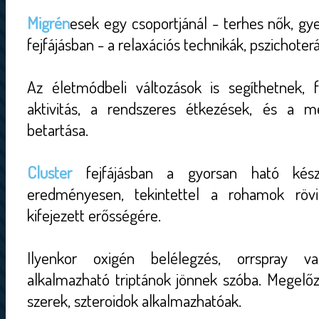
Migrén
esek egy csoportjánál - terhes nők, gye
fejfájásban - a relaxációs technikák, pszichoter
Az életmódbeli változások is segíthetnek, f
aktivitás, a rendszeres étkezések, és a me
betartása.
Cluster
fejfájásban a gyorsan ható kész
eredményesen, tekintettel a rohamok rövi
kifejezett erősségére.
Ilyenkor oxigén belélegzés, orrspray va
alkalmazható triptánok jönnek szóba. Megelőz
szerek, szteroidok alkalmazhatóak.