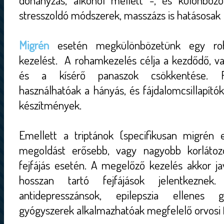
dohányzás, alkohol mellett -, és különböző
stresszoldó módszerek, masszázs is hatásosak 
Migrén
esetén megkülönbözetünk egy r
kezelést. A rohamkezelés célja a kezdődő, va
és a kísérő panaszok csökkentése. R
használhatóak a hányás, és fájdalomcsillapító
készítmények.
Emellett a triptánok (specifikusan migrén e
megoldást erősebb, vagy nagyobb korlátoz
fejfájás esetén. A megelőző kezelés akkor ja
hosszan tartó fejfájások jelentkeznek
antidepresszánsok, epilepszia ellenes gy
gyógyszerek alkalmazhatóak megfelelő orvosi f