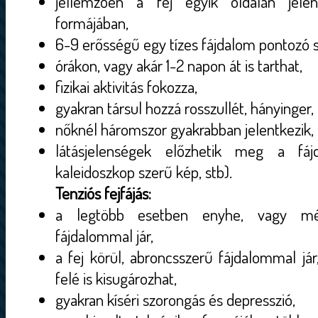
jellemzően a fej egyik oldalán jelent
formájában,
6-9 erősségű egy tízes fájdalom pontozó s
órákon, vagy akár 1-2 napon át is tarthat,
fizikai aktivitás fokozza,
gyakran társul hozzá rosszullét, hányinger
nőknél háromszor gyakrabban jelentkezik,
látásjelenségek előzhetik meg a fáj
kaleidoszkop szerű kép, stb).
Tenziós fejfájás:
a legtöbb esetben enyhe, vagy mér
fájdalommal jár,
a fej körül, abroncsszerű fájdalommal jár
felé is kisugározhat,
gyakran kíséri szorongás és depresszió,