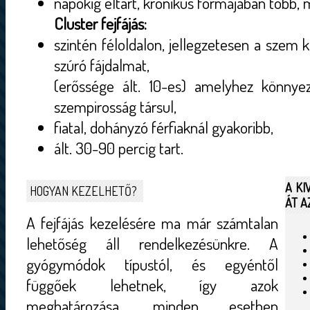
napokig eltart, krónikus formájában több, mi
Cluster fejfájás:
szintén féloldalon, jellegzetesen a szem 
szúró fájdalmat,
(erőssége ált. 10-es) amelyhez könnyezé
szempirosság társul,
fiatal, dohányzó férfiaknál gyakoribb,
ált. 30-90 percig tart.
A KI
HOGYAN KEZELHETŐ?
ÁT A
A fejfájás kezelésére ma már számtalan
lehetőség áll rendelkezésünkre. A
gyógymódok típustól, és egyéntől
függőek lehetnek, így azok
meghatározása, minden esetben