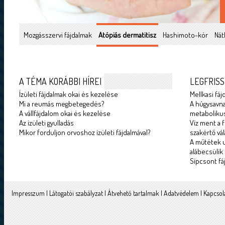
Mozgásszervi fájdalmak
Atópiás dermatitisz
Hashimoto-kór
Nát
A TÉMA KORÁBBI HÍREI
LEGFRISS
Ízületi fájdalmak okai és kezelése
Mellkasi fáj
Mi a reumás megbetegedés?
A húgysavna
A vállfájdalom okai és kezelése
metabolikus
Az ízületi gyulladás
Víz ment a f
Mikor forduljon orvoshoz ízületi fájdalmával?
szakértő vál
A műtétek u
alábecsülik
Sípcsont fá
Impresszum
|
Látogatói szabályzat
|
Átvehető tartalmak
|
Adatvédelem
|
Kapcsol