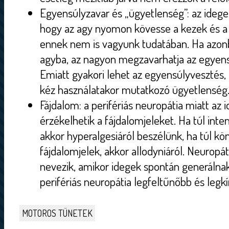
Egyensúlyzavar és „ügyetlenség”: az idegek
hogy az agy nyomon kövesse a kezek és a 
ennek nem is vagyunk tudatában. Ha azonba
agyba, az nagyon megzavarhatja az egyensú
Emiatt gyakori lehet az egyensúlyvesztés,
kéz használatakor mutatkozó ügyetlenség
Fájdalom: a perifériás neuropátia miatt a
érzékelhetik a fájdalomjeleket. Ha túl inte
akkor hyperalgesiáról beszélünk, ha túl k
fájdalomjelek, akkor allodyniáról. Neuropá
nevezik, amikor idegek spontán generálnak
perifériás neuropátia legfeltűnőbb és legk
MOTOROS TÜNETEK