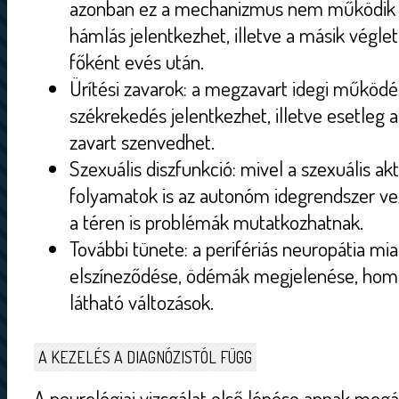
azonban ez a mechanizmus nem működik jó
hámlás jelentkezhet, illetve a másik véglet
főként evés után.
Ürítési zavarok: a megzavart idegi működ
székrekedés jelentkezhet, illetve esetleg a
zavart szenvedhet.
Szexuális diszfunkció: mivel a szexuális a
folyamatok is az autonóm idegrendszer vez
a téren is problémák mutatkozhatnak.
További tünete: a perifériás neuropátia mia
elszíneződése, ödémák megjelenése, homál
látható változások.
A KEZELÉS A DIAGNÓZISTÓL FÜGG
A neurológiai vizsgálat első lépése annak megál