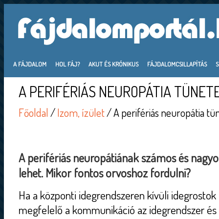
A FÁJDALOM
HOL FÁJ?
AKUT ÉS KRÓNIKUS
FÁJDALOMCSILLAPÍTÁS
A PERIFÉRIÁS NEUROPÁTIA TÜNETE
Főoldal
/
Izom, ízület
/ A perifériás neuropátia tü
A perifériás neuropátiának számos és nagyo
lehet. Mikor fontos orvoshoz fordulni?
Ha a központi idegrendszeren kívüli idegrosto
megfelelő a kommunikáció az idegrendszer és a