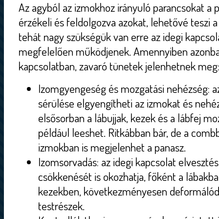
Az agyból az izmokhoz irányuló parancsokat a p
érzékeli és feldolgozva azokat, lehetővé teszi
tehát nagy szükségük van erre az idegi kapcso
megfelelően működjenek. Amennyiben azonban
kapcsolatban, zavaró tünetek jelenhetnek meg
Izomgyengeség és mozgatási nehézség: az
sérülése elgyengítheti az izmokat és neh
elsősorban a lábujjak, kezek és a lábfej mo
például leeshet. Ritkábban bár, de a comb
izmokban is megjelenhet a panasz.
Izomsorvadás: az idegi kapcsolat elveszt
csökkenését is okozhatja, főként a lábakba
kezekben, következményesen deformálódh
testrészek.