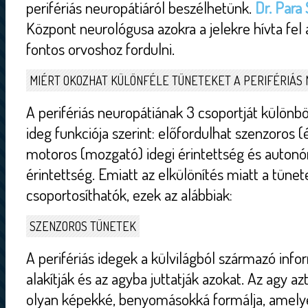
perifériás neuropátiáról beszélhetünk.
Dr. Para
Központ neurológusa azokra a jelekre hívta fel
fontos orvoshoz fordulni.
MIÉRT OKOZHAT KÜLÖNFÉLE TÜNETEKET A PERIFÉRIÁS 
A perifériás neuropátiának 3 csoportját különb
ideg funkciója szerint: előfordulhat szenzoros (é
motoros (mozgató) idegi érintettség és autonó
érintettség. Emiatt az elkülönítés miatt a tüne
csoportosíthatók, ezek az alábbiak:
SZENZOROS TÜNETEK
A perifériás idegek a külvilágból származó info
alakítják és az agyba juttatják azokat. Az agy a
olyan képekké, benyomásokká formálja, amelye