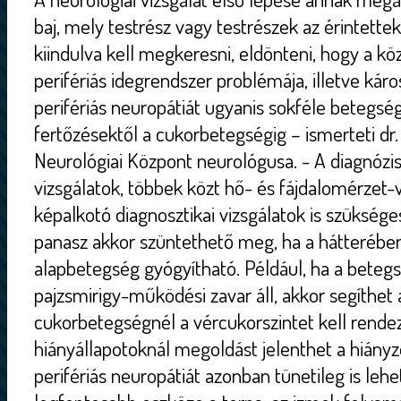
baj, mely testrész vagy testrészek az érintette
kiindulva kell megkeresni, eldönteni, hogy a kö
perifériás idegrendszer problémája, illetve kár
perifériás neuropátiát ugyanis sokféle betegség
fertőzésektől a cukorbetegségig – ismerteti dr.
Neurológiai Központ neurológusa. - A diagnózish
vizsgálatok, többek közt hő- és fájdalomérzet-vi
képalkotó diagnosztikai vizsgálatok is szükség
panasz akkor szüntethető meg, ha a hátteréb
alapbetegség gyógyítható. Például, ha a beteg
pajzsmirigy-működési zavar áll, akkor segíthet
cukorbetegségnél a vércukorszintet kell rendez
hiányállapotoknál megoldást jelenthet a hiányz
perifériás neuropátiát azonban tünetileg is lehe