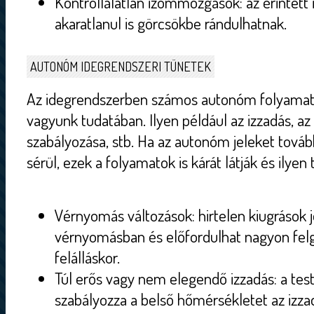
Kontrollálatlan izommozgások: az érintett
akaratlanul is görcsökbe rándulhatnak.
AUTONÓM IDEGRENDSZERI TÜNETEK
Az idegrendszerben számos autonóm folyamat 
vagyunk tudatában. Ilyen például az izzadás, 
szabályozása, stb. Ha az autonóm jeleket tová
sérül, ezek a folyamatok is kárát látják és ilye
Vérnyomás változások: hirtelen kiugrások 
vérnyomásban és előfordulhat nagyon felg
felálláskor.
Túl erős vagy nem elegendő izzadás: a tes
szabályozza a belső hőmérsékletet az izza