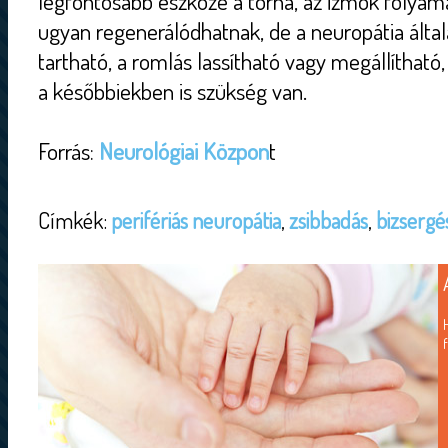
legfontosabb eszköze a torna, az izmok folyama
ugyan regenerálódhatnak, de a neuropátia álta
tartható, a romlás lassítható vagy megállítható,
a későbbiekben is szükség van.
Forrás:
Neurológiai Közpon
t
Címkék:
perifériás neuropátia
,
zsibbadás
,
bizsergé