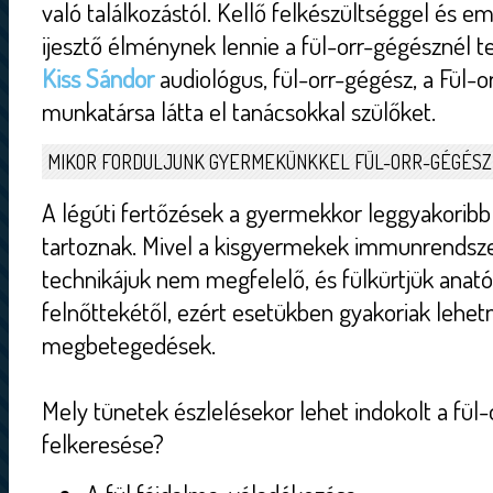
való találkozástól. Kellő felkészültséggel és 
ijesztő élménynek lennie a fül-orr-gégésznél t
Kiss Sándor
audiológus, fül-orr-gégész, a Fül-
munkatársa látta el tanácsokkal szülőket.
MIKOR FORDULJUNK GYERMEKÜNKKEL FÜL-ORR-GÉGÉSZ
A légúti fertőzések a gyermekkor leggyakori
tartoznak. Mivel a kisgyermekek immunrendszer
technikájuk nem megfelelő, és fülkürtjük anatóm
felnőttekétől, ezért esetükben gyakoriak lehet
megbetegedések.
Mely tünetek észlelésekor lehet indokolt a fül
felkeresése?