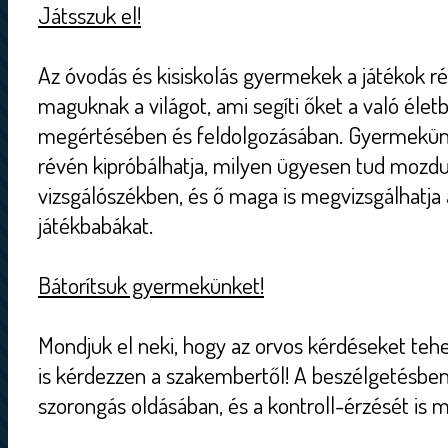
Játsszuk el!
Az óvodás és kisiskolás gyermekek a játékok ré
maguknak a világot, ami segíti őket a való élet
megértésében és feldolgozásában. Gyermekünk
révén kipróbálhatja, milyen ügyesen tud mozdul
vizsgálószékben, és ő maga is megvizsgálhatja
játékbabákat.
Bátorítsuk gyermekünket!
Mondjuk el neki, hogy az orvos kérdéseket tehet
is kérdezzen a szakembertől! A beszélgetésben 
szorongás oldásában, és a kontroll-érzését is 