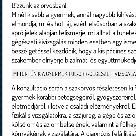
Bízzunk az orvosban!
Minél kisebb a gyermek, annál nagyobb kihívás
elmondja, mi és hol fáj, ezért elsősorban a sza
apró jelek alapján felismerje, mi állhat a tünete
gégészeti kivizsgálás minden esetben egy ism
beszélgetéssel kezdődik, hogy a kis pácines sz
szakember elnyerje bizalmát, és együttműködjön
MI TÖRTÉNIK A GYERMEK FÜL-ORR-GÉGÉSZETI VIZSGÁL
A konzultáció során a szakorvos részletesen ki
gyermek korábbi betegségeiről, gyógyszereiről, 
életmódjáról, illetve a családi előzményekről. 
fizikális vizsgálatokra, a szájüreg, a gége és az 
külső orr és az orr belsejének, valamint a fülkag
környékének vizsgálatára. A diagnózis felállítás