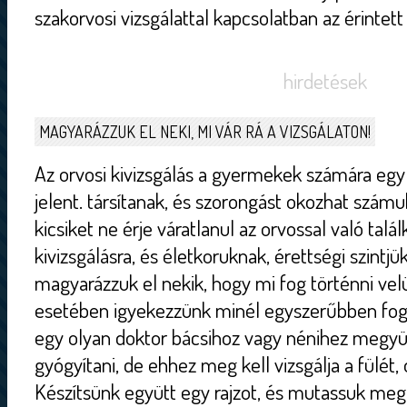
szakorvosi vizsgálattal kapcsolatban az érintett
hirdetések
MAGYARÁZZUK EL NEKI, MI VÁR RÁ A VIZSGÁLATON!
Az orvosi kivizsgálás a gyermekek számára egy
jelent. társítanak, és szorongást okozhat számu
kicsiket ne érje váratlanul az orvossal való talá
kivizsgálásra, és életkoruknak, érettségi szint
magyarázzuk el nekik, hogy mi fog történni ve
esetében igyekezzünk minél egyszerűbben foga
egy olyan doktor bácsihoz vagy nénihez megyü
gyógyítani, de ehhez meg kell vizsgálja a fülét, o
Készítsünk együtt egy rajzot, és mutassuk meg 