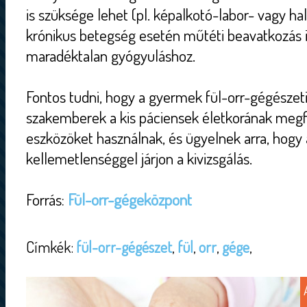
is szüksége lehet (pl. képalkotó-labor- vagy hal
krónikus betegség esetén műtéti beavatkozás i
maradéktalan gyógyuláshoz.
Fontos tudni, hogy a gyermek fül-orr-gégészeti
szakemberek a kis páciensek életkorának meg
eszközöket használnak, és ügyelnek arra, hogy 
kellemetlenséggel járjon a kivizsgálás.
Forrás:
Fül-orr-gégeközpont
Címkék:
fül-orr-gégészet
,
fül
,
orr
,
gége
,