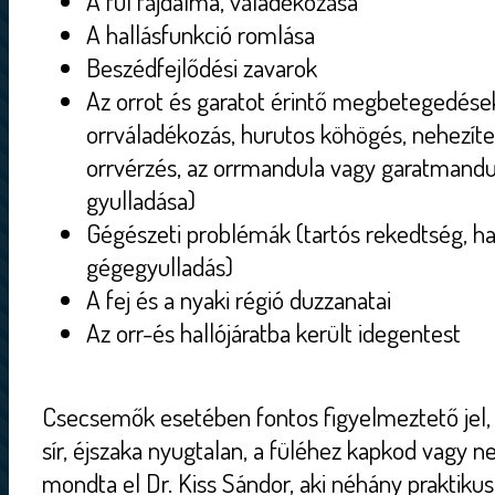
A fül fájdalma, váladékozása
A hallásfunkció romlása
Beszédfejlődési zavarok
Az orrot és garatot érintő megbetegedése
orrváladékozás, hurutos köhögés, nehezítet
orrvérzés, az orrmandula vagy garatmandu
gyulladása)
Gégészeti problémák (tartós rekedtség, h
gégegyulladás)
A fej és a nyaki régió duzzanatai
Az orr-és hallójáratba került idegentest
Csecsemők esetében fontos figyelmeztető jel, h
sír, éjszaka nyugtalan, a füléhez kapkod vagy n
mondta el Dr. Kiss Sándor, aki néhány praktikus 