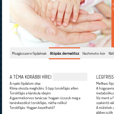
Mozgásszervi fájdalmak
Atópiás dermatitisz
Hashimoto-kór
Nát
A TÉMA KORÁBBI HÍREI
LEGFRISS
A nyaki fájdalom okai
Mellkasi fáj
Klíma okozta meghűlés: 5 tipp torokfájás ellen
A húgysavna
Torokfájás a kánikula idején
metabolikus
A gyermekorvos tanácsai: hogyan ússzuk meg a
Víz ment a f
tanévkezdést torokfájás, nátha nélkül
szakértő vál
Torokfájás: Hogyan kezelhető?
A műtétek u
alábecsülik