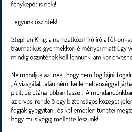
fényképét is neki!
Legyünk őszinték!
Stephen King, a nemzetközi hírű író a fül-orr-
traumatikus gyermekkori élményei miatt úgy v
mindig őszintének kell lennünk, amikor orvosh
Ne mondjuk azt neki, hogy nem fog fájni, foga
„A vizsgálat talán némi kellemetlenséggel járhat
picit, de utána jobban leszel.” A mondandónkba
az orvosi rendelő egy biztonságos közeget jel
fogják gyógyítani, és kellemetlen tünetei megsz
hogy mi is végig mellette leszünk!