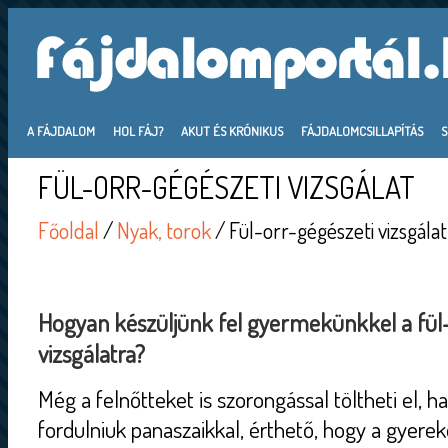
A FÁJDALOM
HOL FÁJ?
AKUT ÉS KRÓNIKUS
FÁJDALOMCSILLAPÍTÁS
FÜL-ORR-GÉGÉSZETI VIZSGÁLAT
Főoldal
/
Nyak, torok
/ Fül-orr-gégészeti vizsgálat
Hogyan készüljünk fel gyermekünkkel a fül
vizsgálatra?
Még a felnőtteket is szorongással töltheti el, h
fordulniuk panaszaikkal, érthető, hogy a gyerek