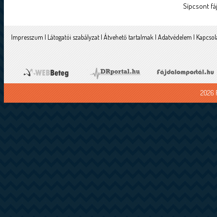
Sípcsont fá
Impresszum
|
Látogatói szabályzat
|
Átvehető tartalmak
|
Adatvédelem
|
Kapcsol
2026 F