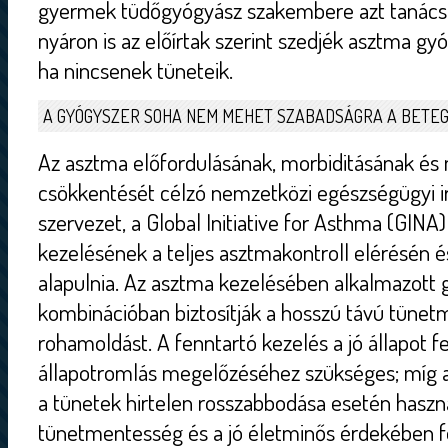
gyermek tüdőgyógyász szakembere azt tanácsol
nyáron is az előírtak szerint szedjék asztma gy
ha nincsenek tüneteik.
A GYÓGYSZER SOHA NEM MEHET SZABADSÁGRA A BETEG
Az asztma előfordulásának, morbiditásának és 
csökkentését célzó nemzetközi egészségügyi i
szervezet, a Global Initiative for Asthma (GINA)
kezelésének a teljes asztmakontroll elérésén é
alapulnia. Az asztma kezelésében alkalmazott
kombinációban biztosítják a hosszú távú tünet
rohamoldást. A fenntartó kezelés a jó állapot fe
állapotromlás megelőzéséhez szükséges; míg
a tünetek hirtelen rosszabbodása esetén haszn
tünetmentesség és a jó életminős érdekében f