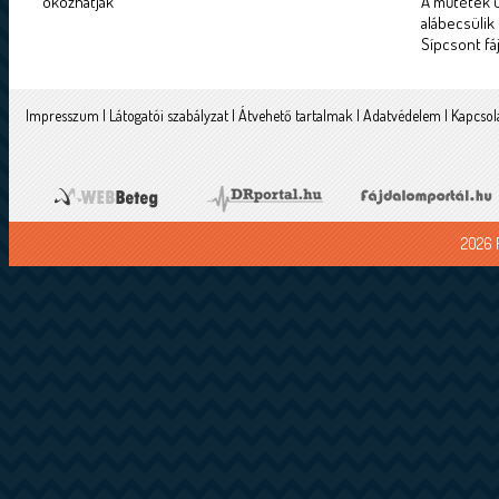
okozhatják
A műtétek u
alábecsülik
Sípcsont fá
Impresszum
|
Látogatói szabályzat
|
Átvehető tartalmak
|
Adatvédelem
|
Kapcsol
2026 F