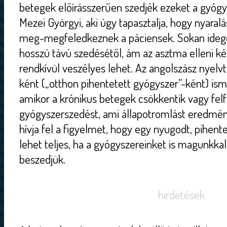
betegek előírásszerűen szedjék ezeket a gyógy
Mezei Györgyi, aki úgy tapasztalja, hogy nyaralá
meg-megfeledkeznek a páciensek. Sokan ideg
hosszú távú szedésétől, ám az asztma elleni 
rendkívül veszélyes lehet. Az angolszász nyelv
ként („otthon pihentetett gyógyszer”-ként) isme
amikor a krónikus betegek csökkentik vagy fel
gyógyszerszedést, ami állapotromlást eredmén
hívja fel a figyelmet, hogy egy nyugodt, pihent
lehet teljes, ha a gyógyszereinket is magunkkal
beszedjük.
hirdetések