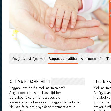
Mozgásszervi fájdalmak
Atópiás dermatitisz
Hashimoto-kór
Nát
A TÉMA KORÁBBI HÍREI
LEGFRISS
Hogyan kezelhető a mellkasi fájdalom?
Mellkasi fáj
Angina pectoris: A mellkasi fájdalom
A húgysavna
Bordaközi fájdalom lehetséges okai
metabolikus
Időben lehetne kezelni az özvegycsináló artériát
Víz ment a f
Mellkasi fájdalom: a nyelőcső mozgászavarai is
szakértő vál