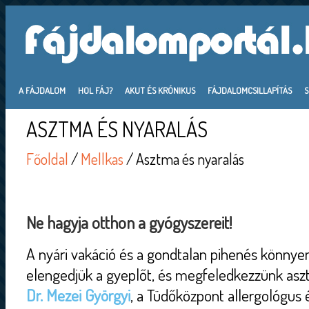
A FÁJDALOM
HOL FÁJ?
AKUT ÉS KRÓNIKUS
FÁJDALOMCSILLAPÍTÁS
ASZTMA ÉS NYARALÁS
Főoldal
/
Mellkas
/ Asztma és nyaralás
Ne hagyja otthon a gyógyszereit!
A nyári vakáció és a gondtalan pihenés könnyen
elengedjük a gyeplőt, és megfeledkezzünk aszt
Dr. Mezei Györgyi
, a Tüdőközpont allergológus 