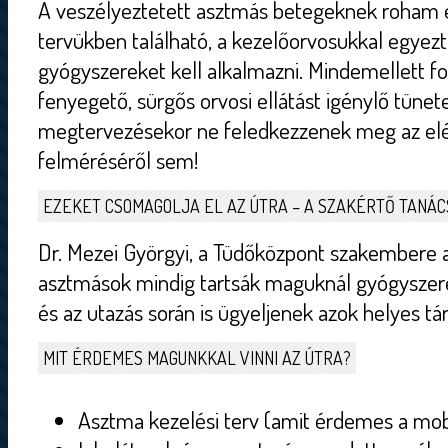
A veszélyeztetett asztmás betegeknek roham e
tervükben található, a kezelőorvosukkal egyez
gyógyszereket kell alkalmazni. Mindemellett fo
fenyegető, sürgős orvosi ellátást igénylő tünete
megtervezésekor ne feledkezzenek meg az elér
felméréséről sem!
EZEKET CSOMAGOLJA EL AZ ÚTRA – A SZAKÉRTŐ TANÁC
Dr. Mezei Györgyi, a Tüdőközpont szakembere a
asztmások mindig tartsák maguknál gyógyszere
és az utazás során is ügyeljenek azok helyes tár
MIT ÉRDEMES MAGUNKKAL VINNI AZ ÚTRA?
Asztma kezelési terv (amit érdemes a mobi