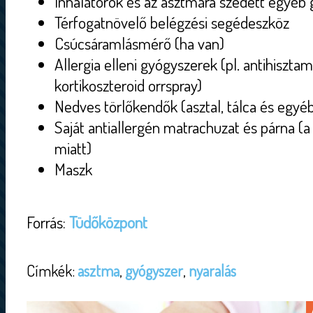
Inhalátorok és az asztmára szedett egyéb
Térfogatnövelő belégzési segédeszköz
Csúcsáramlásmérő (ha van)
Allergia elleni gyógyszerek (pl. antihisztam
kortikoszteroid orrspray)
Nedves törlőkendők (asztal, tálca és egyéb 
Saját antiallergén matrachuzat és párna (a
miatt)
Maszk
Forrás:
Tüdőközpont
Címkék:
asztma
,
gyógyszer
,
nyaralás