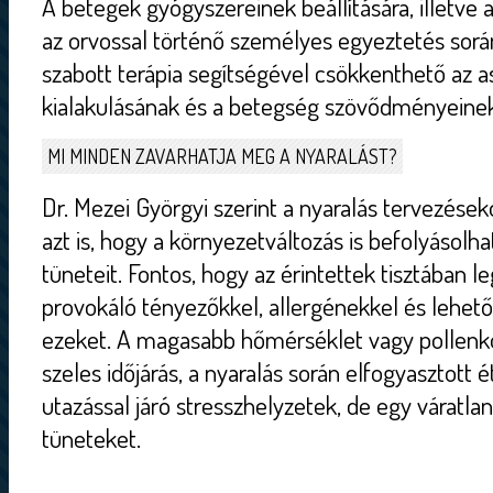
A betegek gyógyszereinek beállítására, illetve
az orvossal történő személyes egyeztetés sorá
szabott terápia segítségével csökkenthető az
kialakulásának és a betegség szövődményeinek
MI MINDEN ZAVARHATJA MEG A NYARALÁST?
Dr. Mezei Györgyi szerint a nyaralás tervezések
azt is, hogy a környezetváltozás is befolyásolh
tüneteit. Fontos, hogy az érintettek tisztában 
provokáló tényezőkkel, allergénekkel és lehetős
ezeket. A magasabb hőmérséklet vagy pollenko
szeles időjárás, a nyaralás során elfogyasztott ét
utazással járó stresszhelyzetek, de egy váratlan 
tüneteket.