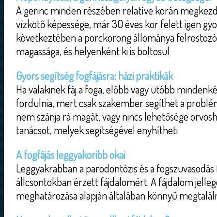
A gerinc minden részében relatíve korán megkezd
vízkötő képessége, már 30 éves kor felett igen gy
következtében a porckorong állománya felrostozód
magassága, és helyenként ki is boltosul
Gyors segítség fogfájásra: házi praktikák
Ha valakinek fáj a foga, előbb vagy utóbb mindenk
fordulnia, mert csak szakember segíthet a probl
nem szánja rá magát, vagy nincs lehetősége orvo
tanácsot, melyek segítségével enyhítheti
A fogfájás leggyakoribb okai
Leggyakrabban a parodontózis és a fogszuvasodás fe
állcsontokban érzett fájdalomért. A fájdalom jelle
meghatározása alapján általában könnyű megtalálni