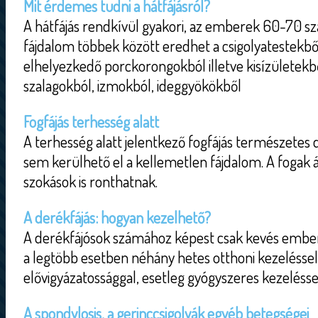
Mit érdemes tudni a hátfájásról?
A hátfájás rendkívül gyakori, az emberek 60-70 száz
fájdalom többek között eredhet a csigolyatestekbő
elhelyezkedő porckorongokból illetve kisízületekből
szalagokból, izmokból, ideggyökökből
Fogfájás terhesség alatt
A terhesség alatt jelentkező fogfájás természetes 
sem kerülhető el a kellemetlen fájdalom. A fogak á
szokások is ronthatnak.
A derékfájás: hogyan kezelhető?
A derékfájósok számához képest csak kevés embe
a legtöbb esetben néhány hetes otthoni kezeléssel
elővigyázatossággal, esetleg gyógyszeres kezeléssel
A spondylosis, a gerinccsigolyák egyéb betegségei