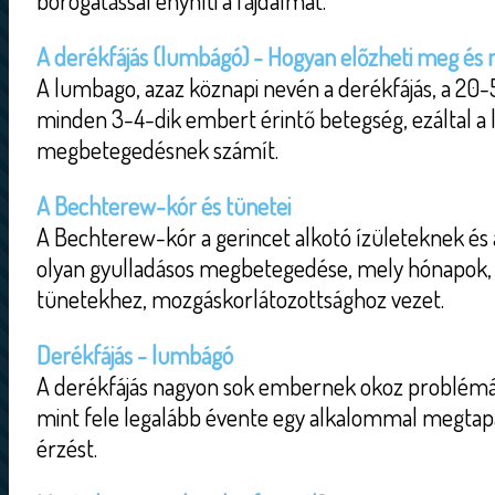
borogatással enyhíti a fájdalmat.
A derékfájás (lumbágó) - Hogyan előzheti meg és m
A lumbago, azaz köznapi nevén a derékfájás, a 20
minden 3-4-dik embert érintő betegség, ezáltal a
megbetegedésnek számít.
A Bechterew-kór és tünetei
A Bechterew-kór a gerincet alkotó ízületeknek és 
olyan gyulladásos megbetegedése, mely hónapok, 
tünetekhez, mozgáskorlátozottsághoz vezet.
Derékfájás - lumbágó
A derékfájás nagyon sok embernek okoz problémát
mint fele legalább évente egy alkalommal megtapa
érzést.