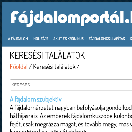
A FÁJDALOM
HOL FÁJ?
AKUT ÉS KRÓNIKUS
FÁJDALOMCSILLAPÍTÁS
KERESÉSI TALÁLATOK
Főoldal
/ Keresési találatok /
A fájdalom szubjektív
A fájdalomérzetet nagyban befolyásolja gondolkod
hátfájásra is. Az emberek fájdalomküszöbe különbö
fejét, csak megrázza magát, és tovább megy, más v