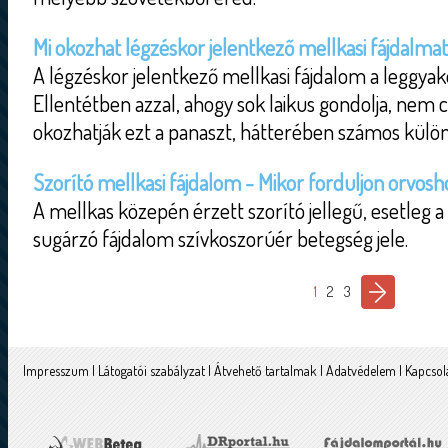
Mi okozhat légzéskor jelentkező mellkasi fájdalma
A légzéskor jelentkező mellkasi fájdalom a leggyak
Ellentétben azzal, ahogy sok laikus gondolja, nem 
okozhatják ezt a panaszt, hátterében számos külön
Szorító mellkasi fájdalom - Mikor forduljon orvosh
A mellkas közepén érzett szorító jellegű, esetleg a
sugárzó fájdalom szívkoszorúér betegség jele.
1
2
3
Impresszum
|
Látogatói szabályzat
|
Átvehető tartalmak
|
Adatvédelem
|
Kapcsol