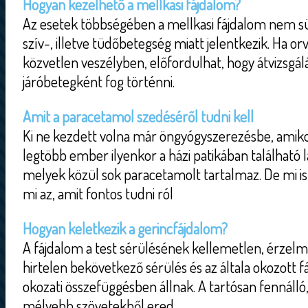
Hogyan kezelhető a mellkasi fájdalom?
Az esetek többségében a mellkasi fájdalom nem sür
szív-, illetve tüdőbetegség miatt jelentkezik. Ha or
közvetlen veszélyben, előfordulhat, hogy átvizsgál
járóbetegként fog történni.
Amit a paracetamol szedéséről tudni kell
Ki ne kezdett volna már öngyógyszerezésbe, amiko
legtöbb ember ilyenkor a házi patikában található l
melyek közül sok paracetamolt tartalmaz. De mi is
mi az, amit fontos tudni ról
Hogyan keletkezik a gerincfájdalom?
A fájdalom a test sérülésének kellemetlen, érzel
hirtelen bekövetkező sérülés és az általa okozott f
okozati összefüggésben állnak. A tartósan fennálló,
mélyebb szövetekből ered.